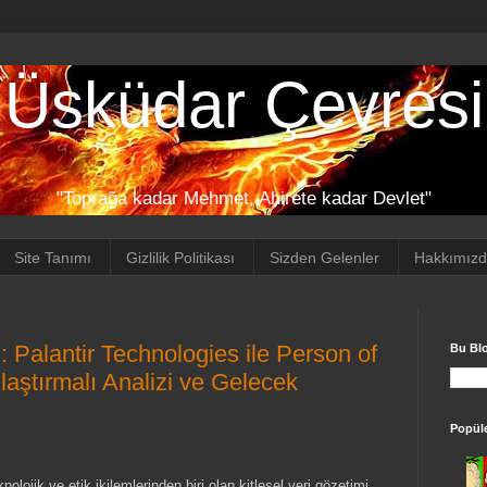
Üsküdar Çevresi
"Toprağa kadar Mehmet, Ahirete kadar Devlet"
Site Tanımı
Gizlilik Politikası
Sizden Gelenler
Hakkımız
: Palantir Technologies ile Person of
Bu Bl
ılaştırmalı Analizi ve Gelecek
Popüle
olojik ve etik ikilemlerinden biri olan kitlesel veri gözetimi