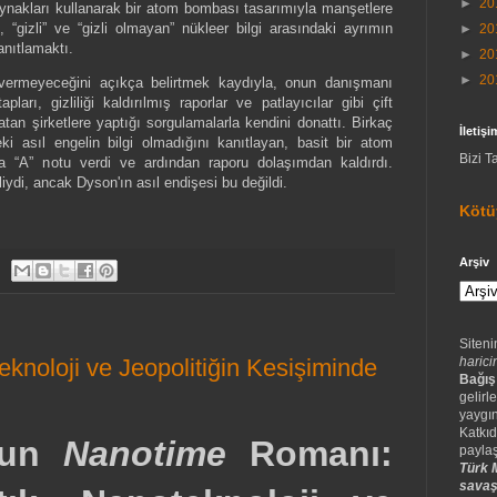
►
20
ynakları kullanarak bir atom bombası tasarımıyla manşetlere
 “gizli” ve “gizli olmayan” nükleer bilgi arasındaki ayrımın
►
20
anıtlamaktı.
►
20
►
20
 vermeyeceğini açıkça belirtmek kaydıyla, onun danışmanı
pları, gizliliği kaldırılmış raporlar ve patlayıcılar gibi çift
an şirketlere yaptığı sorgulamalarla kendini donattı. Birkaç
İletişi
ki asıl engelin bilgi olmadığını kanıtlayan, basit bir atom
Bizi T
a “A” notu verdi ve ardından raporu dolaşımdan kaldırdı.
eliydi, ancak Dyson'ın asıl endişesi bu değildi.
Kötü
Arşiv
Siteni
knoloji ve Jeopolitiğin Kesişiminde
harici
Bağış
gelirle
yaygın
Katkıd
nun
Nanotime
Romanı:
paylaş
Türk M
savaş