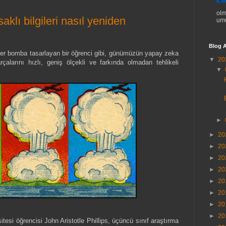
olm
aklı bilgileri nasıl yeniden
umu
Blog A
eer bomba tasarlayan bir öğrenci gibi, günümüzün yapay zeka
▼
20
çalarını hızlı, geniş ölçekli ve farkında olmadan tehlikeli
▼
►
►
20
►
20
►
20
►
20
►
20
►
20
►
20
►
20
itesi öğrencisi John Aristotle Phillips, üçüncü sınıf araştırma