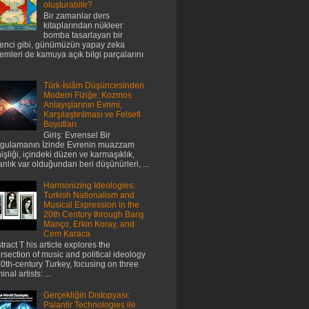
oluşturabilir?
Bir zamanlar ders
kitaplarından nükleer
bomba tasarlayan bir
enci gibi, günümüzün yapay zeka
temleri de kamuya açık bilgi parçalarını
Türk-İslâm Düşüncesinden
Modern Fiziğe: Kozmos
Anlayışlarının Evrimi,
Karşılaştırılması ve Felsefi
Boyutları
Giriş: Evrensel Bir
gulamanın İzinde Evrenin muazzam
işliği, içindeki düzen ve karmaşıklık,
anlık var olduğundan beri düşünürleri, ...
Harmonizing Ideologies:
Turkish Nationalism and
Musical Expression in the
20th Century through Barış
Manço, Erkin Koray, and
Cem Karaca
tract T his article explores the
ersection of music and political ideology
20th-century Turkey, focusing on three
nal artists: ...
Gerçekliğin Distopyası:
Palantir Technologies ile