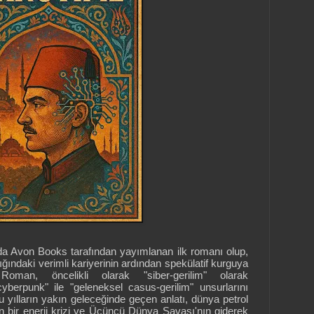
da Avon Books tarafından yayımlanan ilk romanı olup,
ğındaki verimli kariyerinin ardından spekülatif kurguya
Roman, öncelikli olarak "siber-gerilim" olarak
cyberpunk" ile "geleneksel casus-gerilim" unsurlarını
 yılların yakın geleceğinde geçen anlatı, dünya petrol
n bir enerji krizi ve Üçüncü Dünya Savaşı'nın giderek