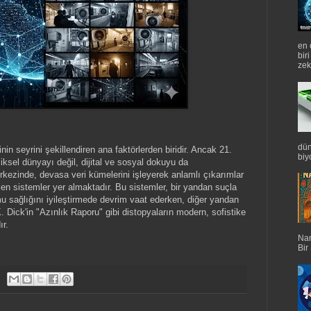
en 
bir
zek
dün
nin seyrini şekillendiren ana faktörlerden biridir. Ancak 21.
biyo
iksel dünyayı değil, dijital ve sosyal dokuyu da
ezinde, devasa veri kümelerini işleyerek anlamlı çıkarımlar
en sistemler yer almaktadır. Bu sistemler, bir yandan suçla
 sağlığını iyileştirmede devrim vaat ederken, diğer yandan
. Dick'in "Azınlık Raporu" gibi distopyaların modern, sofistike
ır.
Nan
Bir