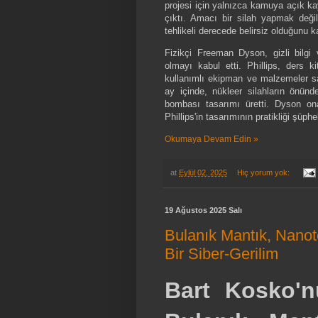
projesi için yalnızca kamuya açık ka
çıktı. Amacı bir silah yapmak değil,
tehlikeli derecede belirsiz olduğunu k
Fizikçi Freeman Dyson, gizli bilgi
olmayı kabul etti. Phillips, ders kita
kullanımlı ekipman ve malzemeler sat
ay içinde, nükleer silahların önünde
bombası tasarımı üretti. Dyson on
Phillips'in tasarımının pratikliği şüph
Okumaya Devam Edin »
at
Eylül 02, 2025
Hiç yorum yok:
19 Ağustos 2025 Salı
Bulanık Mantık, Nanote
Bir Siber-Gerilim
Bart Kosko'