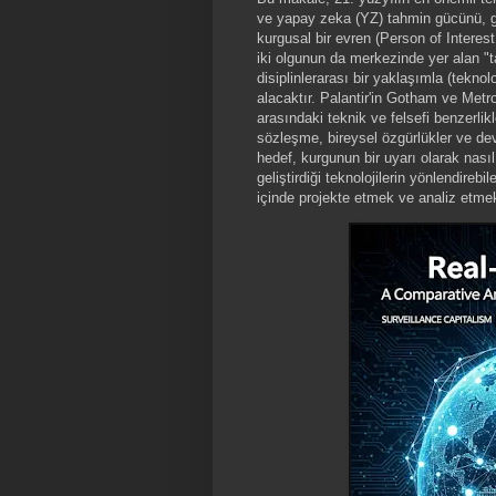
ve yapay zeka (YZ) tahmin gücünü, ge
kurgusal bir evren (Person of Interes
iki olgunun da merkezinde yer alan "t
disiplinlerarası bir yaklaşımla (teknol
alacaktır. Palantir'in Gotham ve Metr
arasındaki teknik ve felsefi benzerlik
sözleşme, bireysel özgürlükler ve devle
hedef, kurgunun bir uyarı olarak nasıl
geliştirdiği teknolojilerin yönlendireb
içinde projekte etmek ve analiz etmek