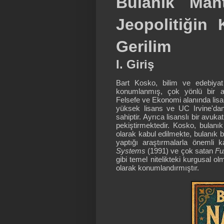
Bulanık Mant
Jeopolitiğin 
Gerilim
I. Giriş
Bart Kosko, bilim ve edebiyat
konumlanmış, çok yönlü bir ak
Felsefe ve Ekonomi alanında lis
yüksek lisans ve UC Irvine'dan 
sahiptir. Ayrıca lisanslı bir avuka
pekiştirmektedir. Kosko, bulanı
olarak kabul edilmekte, bulanık bil
yaptığı araştırmalarla önemli 
Systems
(1991) ve çok satan
Fu
gibi temel nitelikteki kurgusal o
olarak konumlandırmıştır.