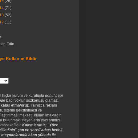
15
(26)
14
(71)
13
(52)
12
(11)
m
akip Edin.
ye Kullanım Bildir
n hiçbir kurum ve kuruluşla
gönül bağı
nde
bağı yoktur, sözkonusu olamaz.
 kabul etmiyoruz
. Yalnızca reklam
ri, sitenin geliştirilmesi ve
laştırılması maksatlı kullanılmaktadır.
a bulunmak isteyenlerin yazılarımızı
ması kafîidir.
Kalemlerimiz; "Yüce
illeti'nin" şan ve şerefi adına bedeli
 meydanlarında akan şüheda ile