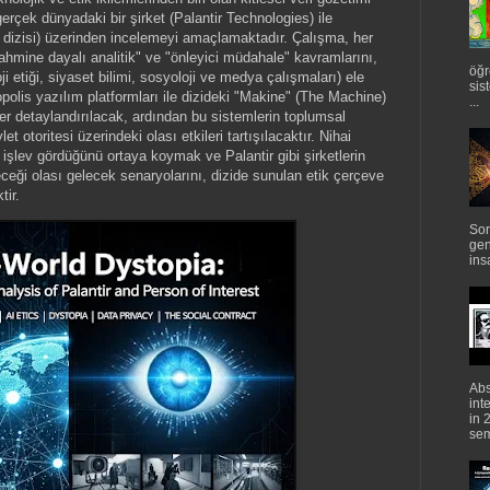
rçek dünyadaki bir şirket (Palantir Technologies) ile
t dizisi) üzerinden incelemeyi amaçlamaktadır. Çalışma, her
ahmine dayalı analitik" ve "önleyici müdahale" kavramlarını,
öğr
oji etiği, siyaset bilimi, sosyoloji ve medya çalışmaları) ele
sis
opolis yazılım platformları ile dizideki "Makine" (The Machine)
...
ler detaylandırılacak, ardından bu sistemlerin toplumsal
t otoritesi üzerindeki olası etkileri tartışılacaktır. Nihai
 işlev gördüğünü ortaya koymak ve Palantir gibi şirketlerin
ileceği olası gelecek senaryolarını, dizide sunulan etik çerçeve
tir.
Sor
gen
ins
Abs
int
in 
semi