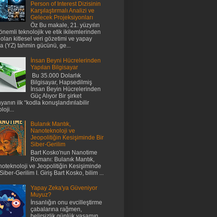
Person of Interest Dizisinin
Karşılaştırmalı Analizi ve
Gelecek Projeksiyonları
Öz Bu makale, 21. yüzyılın
önemli teknolojik ve etik ikilemlerinden
i olan kitlesel veri gözetimi ve yapay
a (YZ) tahmin gücünü, ge...
İnsan Beyni Hücrelerinden
Yapılan Bilgisayar
Bu 35.000 Dolarlık
Bilgisayar, Hapsedilmiş
İnsan Beyin Hücrelerinden
Güç Alıyor Bir şirket
yanın ilk “kodla konuşlandırılabilir
loji...
Bulanık Mantık,
Nanoteknoloji ve
Jeopolitiğin Kesişiminde Bir
Siber-Gerilim
Bart Kosko'nun Nanotime
Romanı: Bulanık Mantık,
oteknoloji ve Jeopolitiğin Kesişiminde
 Siber-Gerilim I. Giriş Bart Kosko, bilim ...
Yapay Zeka'ya Güveniyor
Muyuz?
İnsanlığın onu evcilleştirme
çabalarına rağmen,
belirsizlik günlük yaşamın