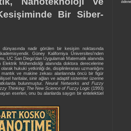
ık, Nanoteknoloji ve
ödene
Kesişiminde Bir Siber-
 dünyasında nadir görülen bir kesişim noktasında
ademisyendir. Güney Kaliforniya Üniversitesi'nden
ans, UC San Diego'dan Uygulamalı Matematik alanında
Elektrik Mühendisliği alanında doktora derecelerine
t olarak hukuki yetkinliği de, disiplinlerarası uzmanlığını
k mantık ve makine zekası alanlarında öncü bir figür
işsel haritalar, sinir ağları ve adaptif sistemler üzerine
katkılarda bulunmuştur.
Neural Networks and Fuzzy
zzy Thinking: The New Science of Fuzzy Logic
(1993)
lmayan eserleri, onu bu alanlarda saygın bir entelektüel