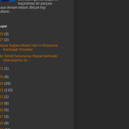
kaçınılmaz bir parçası
aya devam ediyor. Birçok kişi
tların...
rşivi
26
(3)
07
(2)
Hazar Kağanı Bulan Han’ın Rüyasına
Karmaşık Yorumlar
Bir Tehdit Senaryosu Olarak Gertrude
Operasyonu ve...
02
(1)
25
(9)
24
(26)
23
(110)
22
(1)
19
(6)
18
(5)
17
(3)
16
(9)