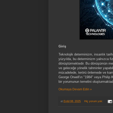
Giriş
Teknolojik determinizm, insanlık tarihi
yüzyılda, bu determinizm yalnızca fiz
dönüştürmektedir. Bu dönüşümün merk
ve geleceğe yönelik tahminler yapabil
mücadelede, terörü önlemede ve kamu
George Orwell'ın "1984" veya Philip K
bir yorumunun temelini oluşturmaktad
Okumaya Devam Edin »
at
Eylül 08, 2025
Hiç yorum yok: