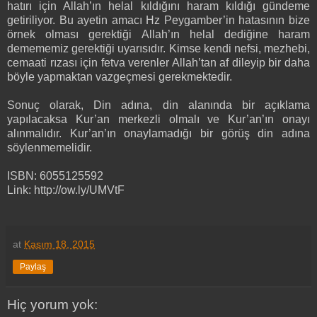
hatırı için Allah’ın helal kıldığını haram kıldığı gündeme
getiriliyor. Bu ayetin amacı Hz Peygamber’in hatasının bize
örnek olması gerektiği Allah’ın helal dediğine haram
demememiz gerektiği uyarısıdır. Kimse kendi nefsi, mezhebi,
cemaati rızası için fetva verenler Allah’tan af dileyip bir daha
böyle yapmaktan vazgeçmesi gerekmektedir.
Sonuç olarak, Din adına, din alanında bir açıklama
yapılacaksa Kur’an merkezli olmalı ve Kur’an’ın onayı
alınmalıdır. Kur’an’ın onaylamadığı bir görüş din adına
söylenmemelidir.
ISBN: 6055125592
Link: http://ow.ly/UMVtF
at
Kasım 18, 2015
Paylaş
Hiç yorum yok: