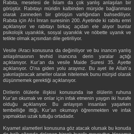
Rabıta, meselesi de İslam da çok yanlış anlaşılan bir
görüştür. Rabıtayı müridin kalbinden mürşide bağlanması
olarak zanneden bir görüşün varlığından bahsediliyor.
Rabıta için Al-i İmran suresinin 200. Ayetinde ki rabitu emri
açıklanıyor ve rabıtayı birkaç açıdan ele alıyor bunlar
psikolojik uyanıklık, sosyal uyanıklık ve nöbette uyanık ve
tetikte olmak açısından dile getiriliyor.
Vesile /Aracı konusuna da değiniliyor ve bu inancın yanlış
anlaşılmasının tevhid inancına derin yaralar açtığı
açıklanıyor. Kur’an da vesile Maide Suresi 35. Ayette
açıklanıyor. O’na giden yolu arayınız. Bu ayet ile Allah’a
yakınlaştıracak ameller olarak nitelemek bunu mürşid olarak
düşünmemek gerektiği açıklanıyor.
Dirilerin ölülerle ilişkisi konusunda ise ölülerin ruhuna
Kur’an okumak ve onlar için infak etmenin yaygın iki hurafe
olduğu açıklanıyor. Bu anlayışın insanları yaşarken
tembelliğe ittiği, Kur’an okumayı öğrenmekten ve infak
yapmaktan uzak tuttuğu ortadadır.
Kıyamet alametleri konusuna göz atacak olursak bu konuda