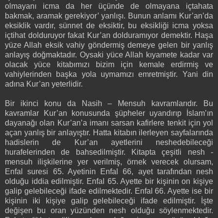
olmayanı icma da her üçünde de olmayana içtahata
bakmak, aramak gerekiyor’ yanlışı. Bunun anlamı Kur’an’da
eksiklik vardır, sünnet de eksiktir, bu eksikliği icma yoksa
içtihat dolduruyor fakat Kur’an dolduramıyor demektir. Haşa
yüze Allah eksik vahiy göndermiş demeye gelen bir yanlış
anlayış doğmaktadır. Oysaki yüce Allah kıyamete kadar var
olacak yüce kitabımızı bizim için kemale erdirmiş ve
vahiylerinden başka yola uymamızı emretmiştir. Yani din
adına Kur’an yeterlidir.
Bir ikinci konu da Nasih – Mensuh kavramlarıdır. Bu
kavramlar Kur’an konusunda şüpheler uyandırıp İslam’ın
dayanağı olan Kur’an’a imanı sarsan kafirlere tenkit için yol
açan yanlış bir anlayıştır. Hatta kitabın ilerleyen sayfalarında
hadislerin de Kur’an ayetlerini neshedebileceği
hurafelerinden de bahsedilmiştir. Kitapta çeşitli nesh -
mensuh ilişkilerine yer verilmiş, örnek verecek olursam,
Enfal suresi 65. Ayetinin Enfal 66, ayet tarafından nesh
olduğu iddia edilmiştir. Enfal 65. Ayette bir kişinin on kişiye
galip gelebileceği ifade edilmektedir. Enfal 66. Ayette ise bir
kişinin iki kişiye galip gelebileceği ifade edilmiştir. İşte
değişen bu oran yüzünden nesh olduğu söylenmektedir.