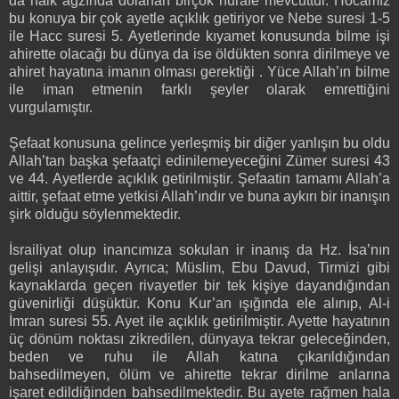
da halk ağzında dolanan birçok hurafe mevcuttur. Hocamız
bu konuya bir çok ayetle açıklık getiriyor ve Nebe suresi 1-5
ile Hacc suresi 5. Ayetlerinde kıyamet konusunda bilme işi
ahirette olacağı bu dünya da ise öldükten sonra dirilmeye ve
ahiret hayatına imanın olması gerektiği . Yüce Allah’ın bilme
ile iman etmenin farklı şeyler olarak emrettiğini
vurgulamıştır.
Şefaat konusuna gelince yerleşmiş bir diğer yanlışın bu oldu
Allah’tan başka şefaatçi edinilemeyeceğini Zümer suresi 43
ve 44. Ayetlerde açıklık getirilmiştir. Şefaatin tamamı Allah’a
aittir, şefaat etme yetkisi Allah’ındır ve buna aykırı bir inanışın
şirk olduğu söylenmektedir.
İsrailiyat olup inancımıza sokulan ir inanış da Hz. İsa’nın
gelişi anlayışıdır. Ayrıca; Müslim, Ebu Davud, Tirmizi gibi
kaynaklarda geçen rivayetler bir tek kişiye dayandığından
güvenirliği düşüktür. Konu Kur’an ışığında ele alınıp, Al-i
İmran suresi 55. Ayet ile açıklık getirilmiştir. Ayette hayatının
üç dönüm noktası zikredilen, dünyaya tekrar geleceğinden,
beden ve ruhu ile Allah katına çıkarıldığından
bahsedilmeyen, ölüm ve ahirette tekrar dirilme anlarına
işaret edildiğinden bahsedilmektedir. Bu ayete rağmen hala