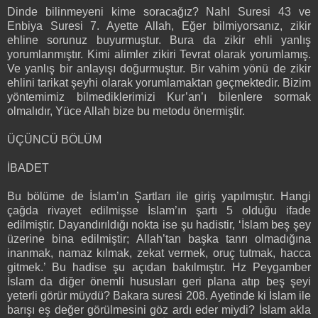
Dinde bilinmeyeni kime soracağız? Nahl Suresi 43 ve
Enbiya Suresi 7. Ayette Allah, Eğer bilmiyorsanız, zikir
ehline sorunuz buyurmuştur. Bura da zikir ehli yanlış
yorumlanmıştır. Kimi alimler zikiri Tevrat olarak yorumlamış.
Ve yanlış bir anlayışı doğurmuştur. Bir vahim yönü de zikir
ehlini tarikat şeyhi olarak yorumlamaktan geçmektedir. Bizim
yöntemimiz bilmediklerimizi Kur’an’ı bilenlere sormak
olmalıdır, Yüce Allah bize bu metodu önermiştir.
ÜÇÜNCÜ BÖLÜM
İBADET
Bu bölüme de İslam’ın Şartları ile giriş yapılmıştır. Hangi
çağda rivayet edilmişse İslam’ın şartı 5 olduğu ifade
edilmiştir. Dayandırıldığı nokta ise şu hadistir, ‘İslam beş şey
üzerine bina edilmiştir; Allah’tan başka tanrı olmadığına
inanmak, namaz kılmak, zekat vermek, oruç tutmak, hacca
gitmek.’ Bu hadise şu açıdan bakılmıştır. Hz Peygamber
İslam da diğer önemli hususları geri plana atıp beş şeyi
yeterli görür müydü? Bakara suresi 208. Ayetinde ki İslam ile
barışı eş değer görülmesini göz ardı eder miydi? İslam akla