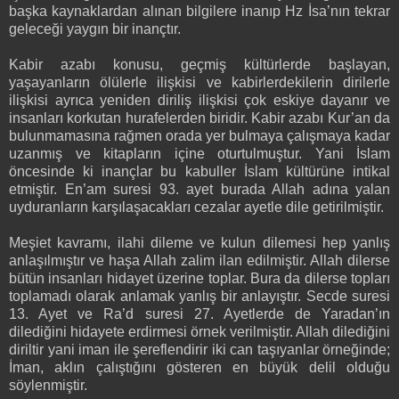
başka kaynaklardan alınan bilgilere inanıp Hz İsa’nın tekrar
geleceği yaygın bir inançtır.
Kabir azabı konusu, geçmiş kültürlerde başlayan,
yaşayanların ölülerle ilişkisi ve kabirlerdekilerin dirilerle
ilişkisi ayrıca yeniden diriliş ilişkisi çok eskiye dayanır ve
insanları korkutan hurafelerden biridir. Kabir azabı Kur’an da
bulunmamasına rağmen orada yer bulmaya çalışmaya kadar
uzanmış ve kitapların içine oturtulmuştur. Yani İslam
öncesinde ki inançlar bu kabuller İslam kültürüne intikal
etmiştir. En’am suresi 93. ayet burada Allah adına yalan
uyduranların karşılaşacakları cezalar ayetle dile getirilmiştir.
Meşiet kavramı, ilahi dileme ve kulun dilemesi hep yanlış
anlaşılmıştır ve haşa Allah zalim ilan edilmiştir. Allah dilerse
bütün insanları hidayet üzerine toplar. Bura da dilerse topları
toplamadı olarak anlamak yanlış bir anlayıştır. Secde suresi
13. Ayet ve Ra’d suresi 27. Ayetlerde de Yaradan’ın
dilediğini hidayete erdirmesi örnek verilmiştir. Allah dilediğini
diriltir yani iman ile şereflendirir iki can taşıyanlar örneğinde;
İman, aklın çalıştığını gösteren en büyük delil olduğu
söylenmiştir.