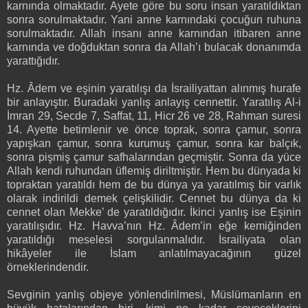
karnında olmaktadır. Ayete göre bu soru insan yaratıldıktan
sonra sorulmaktadır. Yani anne karnındaki çocuğun ruhuna
sorulmaktadır. Allah insanı anne karnından itibaren anne
karnında ve doğduktan sonra da Allah’ı bulacak donanımda
yarattığıdır.
Hz. Âdem ve eşinin yaratılışı da İsrailiyattan alınmış hurafe
bir anlayıştır. Buradaki yanlış anlayış cennettir. Yaratılış Al-i
İmran 29, Secde 7, Saffat, 11, Hicr 26 ve 28, Rahman suresi
14. Ayette betimlenir ve önce toprak, sonra çamur, sonra
yapışkan çamur, sonra kurumuş çamur, sonra kar balçık,
sonra pişmiş çamur safhalarından geçmiştir. Sonra da yüce
Allah kendi ruhundan üflemiş diriltmiştir. Hem bu dünyada ki
topraktan yaratıldı hem de bu dünya ya yaratılmış bir varlık
olarak indirildi demek çelişkilidir. Cennet bu dünya da ki
cennet olan Mekke’ de yaratıldığıdır. İkinci yanlış ise Eşinin
yaratılışıdır. Hz. Havva’nın Hz. Âdem’in eğe kemiğinden
yaratıldığı meselesi sorgulanmalıdır. İsrailiyata olan
hikâyeler ile İslam anlatılmayacağının güzel
örneklerindendir.
Sevginin yanlış objeye yönlendirilmesi, Müslümanların en