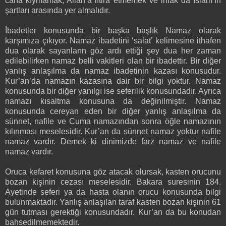
cana kıymamak, Allah’a iftira etmemek ve infak da İslam’ın
şartları arasında yer almalıdır.
İbadetler konusunda bir başka başlık Namaz olarak
karşımıza çıkıyor. Namaz ibadetini ‘salat’ kelimesine ithafen
dua olarak sayanların göz ardı ettiği şey dua her zaman
edilebilirken namaz belli vakitleri olan bir ibadettir. Bir diğer
yanlış anlaşılma da namaz ibadetinin kazası konusudur.
Kur’an’da namazın kazasına dair bir bilgi yoktur. Namaz
konusunda bir diğer yanılgı ise seferilik konusundadır. Ayrıca
namazı kısaltma konusuna da değinilmiştir. Namaz
konusunda cereyan eden bir diğer yanlış anlaşılma da
sünnet, nafile ve Cuma namazından sonra öğle namazının
kılınması meselesidir. Kur’an da sünnet namaz yoktur nafile
namaz vardır. Demek ki dinimizde farz namaz ve nafile
namaz vardır.
Oruca kefaret konusuna göz atacak olursak, kasten orucunu
bozan kişinin cezası meselesidir. Bakara suresinin 184.
Ayetinde seferi ya da hasta olanın orucu konusunda bilgi
bulunmaktadır. Yanlış anlaşılan taraf kasten bozan kişinin 61
gün tutması gerektiği konusundadır. Kur’an da bu konudan
bahsedilmemektedir.