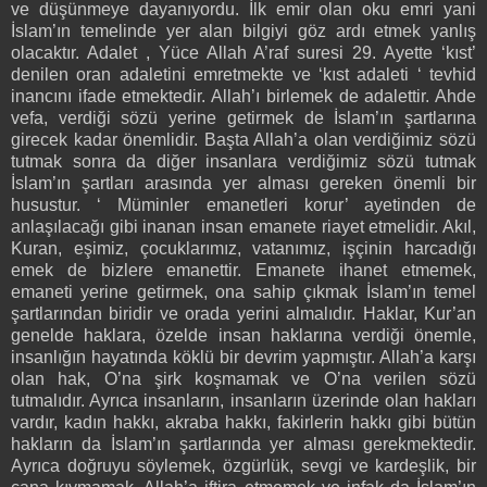
ve düşünmeye dayanıyordu. İlk emir olan oku emri yani
İslam’ın temelinde yer alan bilgiyi göz ardı etmek yanlış
olacaktır. Adalet , Yüce Allah A’raf suresi 29. Ayette ‘kıst’
denilen oran adaletini emretmekte ve ‘kıst adaleti ‘ tevhid
inancını ifade etmektedir. Allah’ı birlemek de adalettir. Ahde
vefa, verdiği sözü yerine getirmek de İslam’ın şartlarına
girecek kadar önemlidir. Başta Allah’a olan verdiğimiz sözü
tutmak sonra da diğer insanlara verdiğimiz sözü tutmak
İslam’ın şartları arasında yer alması gereken önemli bir
husustur. ‘ Müminler emanetleri korur’ ayetinden de
anlaşılacağı gibi inanan insan emanete riayet etmelidir. Akıl,
Kuran, eşimiz, çocuklarımız, vatanımız, işçinin harcadığı
emek de bizlere emanettir. Emanete ihanet etmemek,
emaneti yerine getirmek, ona sahip çıkmak İslam’ın temel
şartlarından biridir ve orada yerini almalıdır. Haklar, Kur’an
genelde haklara, özelde insan haklarına verdiği önemle,
insanlığın hayatında köklü bir devrim yapmıştır. Allah’a karşı
olan hak, O’na şirk koşmamak ve O’na verilen sözü
tutmalıdır. Ayrıca insanların, insanların üzerinde olan hakları
vardır, kadın hakkı, akraba hakkı, fakirlerin hakkı gibi bütün
hakların da İslam’ın şartlarında yer alması gerekmektedir.
Ayrıca doğruyu söylemek, özgürlük, sevgi ve kardeşlik, bir