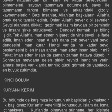
büyük hatalarından biri, kimi ne kadar seveceklerini
bilmemeleri, saygıyı tapınmaya götürmeleri, saygı ile
tapınmanın farkını bilmeme ve arkasındaki çizgiyi
kaybetmeleridir. Bazı insanlar, Allah’tan başkalarını Allah’a
ortak denk tanrılar edinir. Onları Allah’ı sever gibi severler.
Sevgi alanında dikkatli gezinmek lazım kaygan bir zemindir
ve insanı şirke sürükleyebilir. Dengeyi kurmak ise bilinç
işidir. Tek Allah’a iman etmenin işareti de yine sevgi ile ifade
edilir. İman eden insan Allah’ı daha çok sever yani sevgi
dengesini iman kurar. Hangi varlığa ne kadar sevgi
beslemesini bilen insan ancak iman eden insan olabilir mi?
Fakat iman eden insan da zaman zaman hataya düşebilir.
Sonradan meydana gelen şirkin tevhid inancının yerini
alması başka varlıklarda tanrılık gücü görmek de yapılacak
en büyük zulümdür.
İKİNCİ BÖLÜM
KUR’AN-I KERİM
Bu bölümde de karşımıza konunun alt başlıkları çıkmaktadır.
İlk başlığımız Kur’an’ın yeterliliği konusudur. İslam da icma,
içtihat/kıyas. ‘’ Kur’an’da olmayanı sünnette, her ikisinde