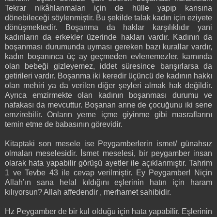
Tekrar nikâhlanmaları için de hülle yapıp karısına
dönebileceği söylenmiştir. Bu şekilde talak kadın için eziyete
dönüşmektedir. Boşanma da haklar karşılıklıdır yani
kadınların da erkekler üzerinde hakları vardır. Kadının da
boşanması durumunda uyması gereken bazı kurallar vardır,
kadın boşanınca üç ay geçmeden evlenemezler, karnında
olan bebeği gizleyemez, iddet süresince barışırlarsa da
getirileri vardır. Boşanma iki keredir üçüncü de kadının hakkı
olan mehiri ya da verilen diğer şeyleri almak hak değildir.
Ayrıca emzirmekte olan kadının boşanması durumu ve
nafakası da mevcuttur. Boşanan anne de çocuğunu iki sene
emzirebilir. Onların yeme içme giyinme gibi masraflarını
temin etme de babasının görevidir.
Kitaptaki son mesele ise Peygamberlerin ismet/ günahsız
olmaları meselesidir. İsmet meselesi, bir peygamber insan
olarak hata yapabilir görüşü ayetler ile açıklanmıştır. Tahrim
1 ve Tevbe 43 ile cevap verilmiştir. Ey Peygamber! Niçin
Allah’ın sana helal kıldığını eşlerinin hatırı için haram
kılıyorsun? Allah affedendir , merhamet sahibidir.
Hz Peygamber de bir kul olduğu için hata yapabilir. Eşlerinin