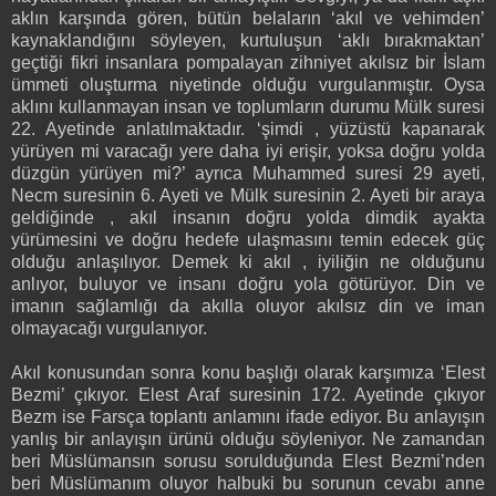
aklın karşında gören, bütün belaların ‘akıl ve vehimden’
kaynaklandığını söyleyen, kurtuluşun ‘aklı bırakmaktan’
geçtiği fikri insanlara pompalayan zihniyet akılsız bir İslam
ümmeti oluşturma niyetinde olduğu vurgulanmıştır. Oysa
aklını kullanmayan insan ve toplumların durumu Mülk suresi
22. Ayetinde anlatılmaktadır. ‘şimdi , yüzüstü kapanarak
yürüyen mi varacağı yere daha iyi erişir, yoksa doğru yolda
düzgün yürüyen mi?’ ayrıca Muhammed suresi 29 ayeti,
Necm suresinin 6. Ayeti ve Mülk suresinin 2. Ayeti bir araya
geldiğinde , akıl insanın doğru yolda dimdik ayakta
yürümesini ve doğru hedefe ulaşmasını temin edecek güç
olduğu anlaşılıyor. Demek ki akıl , iyiliğin ne olduğunu
anlıyor, buluyor ve insanı doğru yola götürüyor. Din ve
imanın sağlamlığı da akılla oluyor akılsız din ve iman
olmayacağı vurgulanıyor.
Akıl konusundan sonra konu başlığı olarak karşımıza ‘Elest
Bezmi’ çıkıyor. Elest Araf suresinin 172. Ayetinde çıkıyor
Bezm ise Farsça toplantı anlamını ifade ediyor. Bu anlayışın
yanlış bir anlayışın ürünü olduğu söyleniyor. Ne zamandan
beri Müslümansın sorusu sorulduğunda Elest Bezmi’nden
beri Müslümanım oluyor halbuki bu sorunun cevabı anne