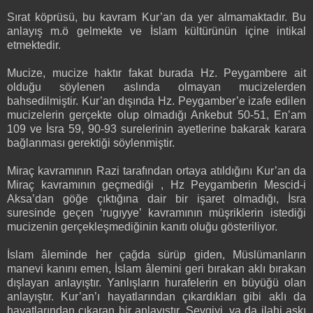
Sırat köprüsü, bu kavram Kur’an da yer almamaktadır. Bu
anlayış m.ö gelmekte ve İslam kültürünün içine intikal
etmektedir.
Mucize, mucize haktır fakat burada Hz. Peygambere ait
olduğu söylenen aslında olmayan mucizelerden
bahsedilmiştir. Kur’an dışında Hz. Peygamber’e izafe edilen
mucizelerin gerçekte olup olmadığı Ankebut 50-51, En’am
109 ve İsra 59, 90-93 surelerinin ayetlerine bakarak karara
bağlanması gerektiği söylenmiştir.
Miraç kavramının Razi tarafından ortaya atıldığını Kur’an da
Miraç kavramının geçmediği , Hz Peygamberin Mescid-i
Aksa’dan göğe çıktığına dair bir işaret olmadığı, İsra
suresinde geçen ‘rugıyye’ kavramının müşriklerin istediği
mucizenin gerçekleşmediğinin kanıtı oluğu gösteriliyor.
İslam âleminde her çağda sürüp giden, Müslümanların
manevi kanını emen, İslam âlemini geri bırakan aklı bırakan
dışlayan anlayıştır. Yanlışların hurafelerin en büyüğü olan
anlayıştır. Kur’an’ı hayatlarından çıkardıkları gibi aklı da
hayatlarından çıkaran bir anlayıştır. Sevgiyi, ya da ilahi aşkı