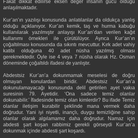
Fakat dikkat edilirse eksen değer insanın gücü olduğu
anlaşılmaktadır.
Kur’an’ın yazılışı konusunda anlatılanlar da oldukça yanlış
olduğu açıklanıyor. Kur’an kemik, taş ve hurma kabuğu
kullanılarak yazılmıştır anlayışı Kur’an’dan verilen kağıt
kullanımı örnekleri ile çürütülüyor. Ayrıca Kur’an’ın
çoğaltılması konusunda da sıkıntı mevcuttur. Kırk adet vahiy
katibi olduğuna 40 adet nüsha yazılmış olması
gerekmektedir. Öyle ise 4 veya 7 nüsha olarak Hz. Osman
döneminde çoğaltıldı ifadesi de yanlıştır.
Abdestsiz Kur’an’a dokunmamak meselesi de doğru
olmayan konulardan biridir. Abdestsiz Kur’an’a
dokunulamayacağı konusunda delil getirilen ayet vakıa
suresinin 79. Ayetidir. ‘Ona sadece temiz olanlar
dokunabilir.’ İfadesinde temiz olan kimlerdir? Bu ifade Temiz
olanlar iletişim kurabilir şeklinde mana vermek daha
doğrudur. Yani iyi niyetli, inançlı, duygu temizliğine sahip
olanlar olarak algılamamız daha doğrudur. Namaz için
abdesti şart koşan rabbimiz gerekli görseydi Kur’an’a
dokunmak içinde abdesti şart koşardı.