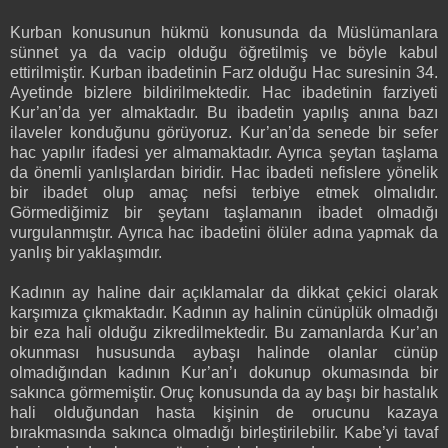
Kurban konusunun hükmü konusunda da Müslümanlara
sünnet ya da vacip olduğu öğretilmiş ve böyle kabul
ettirilmiştir. Kurban ibadetinin Farz olduğu Hac suresinin 34.
Ayetinde bizlere bildirilmektedir. Hac ibadetinin farziyeti
Kur’an’da yer almaktadır. Bu ibadetin yapılış anına bazı
ilaveler konduğunu görüyoruz. Kur’an’da senede bir sefer
hac yapılır ifadesi yer almamaktadır. Ayrıca şeytan taşlama
da önemli yanlışlardan biridir. Hac ibadeti nefislere yönelik
bir ibadet olup amaç nefsi terbiye etmek olmalıdır.
Görmediğimiz bir şeytanı taşlamanın ibadet olmadığı
vurgulanmıştır. Ayrıca hac ibadetini ölüler adına yapmak da
yanlış bir yaklaşımdır.
Kadının ay haline dair açıklamalar da dikkat çekici olarak
karşımıza çıkmaktadır. Kadının ay halinin cünüplük olmadığı
bir eza hali olduğu zikredilmektedir. Bu zamanlarda Kur’an
okunması hususunda aybaşı halinde olanlar cünüp
olmadığından kadının Kur’an’ı dokunup okumasında bir
sakınca görmemiştir. Oruç konusunda da ay başı bir hastalık
hali olduğundan hasta kişinin de orucunu kazaya
bırakmasında sakınca olmadığı birleştirilebilir. Kabe’yi tavaf