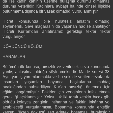
da ise kadın kanının üzerine bulaşma durumu olmaması
durumu yeterlidir. Kadınlara aybaşı halinde cinsel ilişkide
bulunmama dışında bir yasak olmadığı vurgulanmıştır.
Hicret konusunda bile hurafesiz anlatım olmadığı
söylenerek, Sevr mağarasın da yaşanan hadise anlatılıyor.
Hicreti Kur’an’dan anlatmamız gerektiği tekrar tekrar
vurgulanıyor.
DÖRDÜNCÜ BÖLÜM
HARAMLAR
Bölümün ilk konusu, hırsızlık ve verilecek ceza konusunda
yanlış anlaşılma olduğu söylenmektedir. Maide suresi 38.
Ayet yanlış yorumlanmakta ve bu şekilde verilen cezalar da
insanları yaşamları boyunca başkalarına muhtaç
bıraktığından bahsediliyor. Kur’an hırsızlığı önlemek için
eğitimi öngörmüştür. Fakirler için zenginlerin infak etmesi
gerektiği açıklanmıştır. Yoksulluk iki tarafı keskin bıçak gibi
olduğu kolayca zenginin intiharına ve fakirin inkârına yol
açabileceği vurgulanmıştır. Boşanma konusunda erkeğin
karısını ‘üçten dokuza’ şart ederek boşaması hurafesidir.