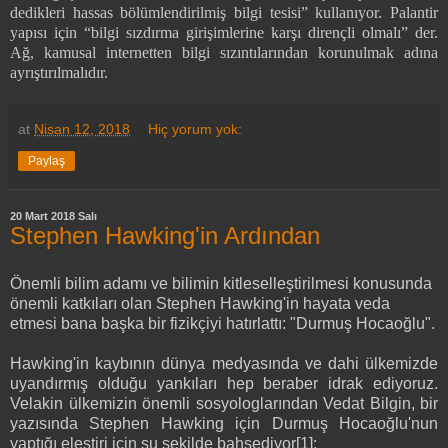
dedikleri hassas bölümlendirilmiş bilgi tesisi” kullanıyor. Palantir
yapısı için “bilgi sızdırma girişimlerine karşı dirençli olmalı” der.
Ağ, kamusal internetten bilgi sızıntılarından korunulmak adına
ayrıştırılmalıdır.
at
Nisan 12, 2018
Hiç yorum yok:
Paylaş
20 Mart 2018 Salı
Stephen Hawking'in Ardından
Önemli bilim adamı ve bilimin kitleselleştirilmesi konusunda
önemli katkıları olan Stephen Hawking'in hayata veda
etmesi bana başka bir fizikçiyi hatırlattı: "Durmuş Hocaoğlu".
Hawking'in kaybının dünya medyasında ve dahi ülkemizde
uyandırmış olduğu yankıları hep beraber idrak ediyoruz.
Velakin ülkemizin önemli sosyologlarından Vedat Bilgin, bir
yazısında Stephen Hawking için Durmuş Hocaoğlu'nun
yaptığı eleştiri için şu şekilde bahsediyor[1]: