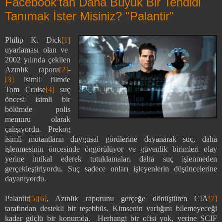
Facebook'tan Daha Büyük Bir Tehdidi
Tanımak İster Misiniz? "Palantir"
Philip K. Dick
[1]
uyarlaması olan ve
2002 yılında çekilen
Azınlık raporu
[2]
-
[3]
isimli filmde
Tom Cruise
[4]
suç
öncesi isimli bir
bölümde polis
memuru olarak
çalışıyordu. Prekog
isimli mutantların duygusal görülerine dayanarak suç, daha
işlenmesinin öncesinde öngörülüyor ve güvenlik birimleri olay
yerine intikal ederek tutuklamaları daha suç işlenmeden
gerçekleştiriyordu. Suç sadece onları işleyenlerin düşüncelerine
dayanıyordu.
Palantir
[5]
[6]
, Azınlık raporunu gerçeğe dönüştüren CIA
[7]
tarafından destekli bir teşebbüs. Kimsenin varlığını bilemeyeceği
kadar güçlü bir konumda.
Herhangi bir ofisi yok, yerine SCIF