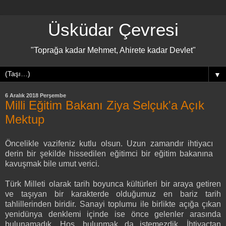
Üsküdar Çevresi
"Toprağa kadar Mehmet, Ahirete kadar Devlet"
▼
6 Aralık 2018 Perşembe
Milli Eğitim Bakanı Ziya Selçuk'a Açık
Mektup
Öncelikle vazifeniz kutlu olsun. Uzun zamandır ihtiyacı
derin bir şekilde hissedilen eğitimci bir eğitim bakanına
kavuşmak bile umut verici.
Türk Milleti olarak tarih boyunca kültürleri bir araya getiren
ve taşıyan bir karakterde olduğumuz en bariz tarih
tahlillerinden biridir. Sanayi toplumu ile birlikte açığa çıkan
yenidünya denklemi içinde ise önce gelenler arasında
bulunamadık. Hoş, bulunmak da istemezdik. İhtiyaçtan