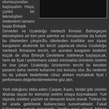
olumsuzundan
başlayalım: Hayır,
çünkü bir
teknolojileri
üretenlerin tamamı
başta Birleşik
Devletler ve Uzakdoğu merkezli firmalar. Bahsigeçen
teknolojilere ait tüm yeni adımlar ve inovasyonlar da haliyle
bu ülkelerden çıkıyor.Bu ülkelerden özellikle son siyasi
kavgaların akabinde bir tercih yapılacak olursa Uzakdoğu
merkezli firmaların tercihi, en azından kavganın bedelini
küçük de olsa Birleşik Devletlere ödetmeye başlayacak,
hem de fiyat / performans odaklı minimalist ürünlerin üretimi
ile öne çıkan Uzakdoğu ürünlerinin tercihi ile beraber
paranın daha verimli kullanımı söz konusu olur. Bu nedenle
bu tip yüksek bedellerde cihaz alırken muhakkak fiyat /
performans değerlendirmelerine göz atın.
Yerli olduğunu iddia eden Casper, Kaan, Vestel gibi ürünler
ithalata dayalı bir teknoloji üretimi ortaya koymaktadır. Yurt
dışında üretilen yazılım ve donanım kısmı olarak Türkiye'de
bir arada getirilerek kullanıcılara sunulmaktadır. Fakat
kullanıcıya sunum esnasında "marka payı" olarak bilinen