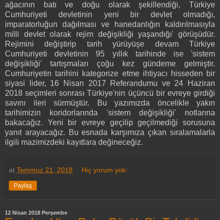
ağacının batı ve doğu olarak şekillendiği, Türkiye
Cumhuriyeti devletinin yeni bir devlet olmadığı,
imparatorluğun dağılması ve hanedanlığın kaldırılmasıyla
milli devlet olarak rejim değişikliği yaşandığı' görüşüdür.
Rejimini değiştirip tarih yürüyüşe devam Türkiye
Cumhuriyeti devletinin 95 yıllık tarihinde ise 'sistem
değişikliği' tartışmaları çoğu kez gündeme gelmiştir.
Cumhuriyetin tarihini kategorize etme ihtiyacı hisseden bir
siyasi lider, 16 Nisan 2017 Referandumu ve 24 Haziran
2018 seçimleri sonrası Türkiye'nin üçüncü bir evreye girdiği
savını ileri sürmüştür. Bu yazımızda öncelikle yakın
tarihimizin koridorlarında 'sistem değişikliği' notlarına
bakacağız. Yeni bir evreye geçilip geçilmediği sorusuna
yanıt arayacağız. Bu esnada karşımıza çıkan sıralamalarla
ilgili mazimizdeki kayıtlara değineceğiz.
at
Temmuz 21, 2018
Hiç yorum yok:
Paylaş
12 Nisan 2018 Perşembe