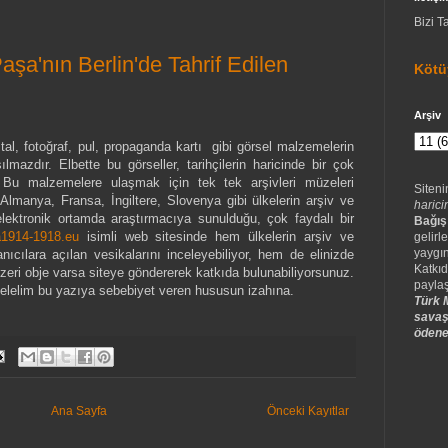
Bizi T
şa'nın Berlin'de Tahrif Edilen
Kötü
Arşiv
ostal, fotoğraf, pul, propaganda kartı gibi görsel malzemelerin
ılmazdır. Elbette bu görseller, tarihçilerin haricinde bir çok
. Bu malzemelere ulaşmak için tek tek arşivleri müzeleri
Siteni
lmanya, Fransa, İngiltere, Slovenya gibi ülkelerin arşiv ve
harici
lektronik ortamda araştırmacıya sunulduğu, çok faydalı bir
Bağış
1914-1918.eu
isimli web sitesinde hem ülkelerin arşiv ve
gelirle
yaygın
nıcılara açılan vesikalarını inceleyebiliyor, hem de elinizde
Katkıd
nzeri obje varsa siteye göndererek katkıda bulunabiliyorsunuz.
paylaş
 gelelim bu yazıya sebebiyet veren hususun izahına.
Türk M
savaş
ödene
Ana Sayfa
Önceki Kayıtlar