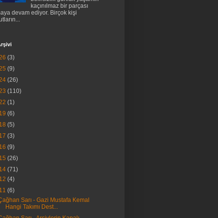
kaçınılmaz bir parçası
aya devam ediyor. Birçok kişi
tların...
rşivi
26
(3)
25
(9)
24
(26)
23
(110)
22
(1)
19
(6)
18
(5)
17
(3)
16
(9)
15
(26)
14
(71)
12
(4)
11
(6)
Çağhan Sarı - Gazi Mustafa Kemal
Hangi Takımı Dest...