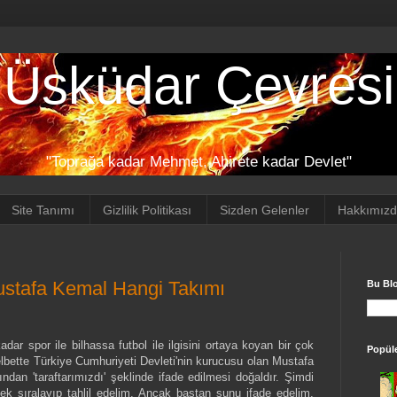
Üsküdar Çevresi
"Toprağa kadar Mehmet, Ahirete kadar Devlet"
Site Tanımı
Gizlilik Politikası
Sizden Gelenler
Hakkımız
ustafa Kemal Hangi Takımı
Bu Bl
ar spor ile bilhassa futbol ile ilgisini ortaya koyan bir çok
Popüle
lbette Türkiye Cumhuriyeti Devleti'nin kurucusu olan Mustafa
ndan 'taraftarımızdı' şeklinde ifade edilmesi doğaldır. Şimdi
ek sıralayıp tahlil edelim. Ancak baştan şunu ifade edelim,