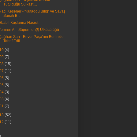
Çağhan Sarı - Arşivlerin Kapalı
Tutulduğu Suikast,...
Naci Kesener - ''Kutadgu Bilig'' ve Savaş
Sanatı B...
Ebabil Kuşlarına Hasret
Temren A. - Süpermen(!) Ülkücülüğü
Çağhan Sarı - Enver Paşa'nın Berlin'de
Tahrif Edil...
10
(4)
09
(7)
08
(15)
07
(11)
06
(5)
05
(5)
04
(3)
03
(4)
01
(7)
13
(52)
12
(11)
m