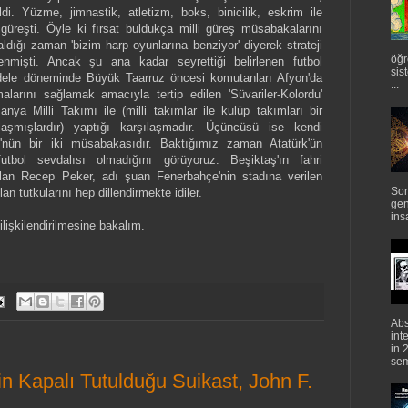
ldi. Yüzme, jimnastik, atletizm, boks, binicilik, eskrim ile
 güreşti. Öyle ki fırsat buldukça milli güreş müsabakalarını
ldığı zaman 'bizim harp oyunlarına benziyor' diyerek strateji
öğr
nmişti. Ancak şu ana kadar seyrettiği belirlenen futbol
sis
cadele döneminde Büyük Taarruz öncesi komutanları Afyon'da
...
larını sağlamak amacıyla tertip edilen 'Süvariler-Kolordu'
ya Milli Takımı ile (milli takımlar ile kulüp takımları bir
şmışlardır) yaptığı karşılaşmadır. Üçüncüsü ise kendi
'nün bir iki müsabakasıdır. Baktığımız zaman Atatürk'ün
futbol sevdalısı olmadığını görüyoruz. Beşiktaş'ın fahri
lan Recep Peker, adı şuan Fenerbahçe'nin stadına verilen
Sor
an tutkularını hep dillendirmekte idiler.
gen
ins
 ilişkilendirilmesine bakalım.
Abs
int
in 
semi
in Kapalı Tutulduğu Suikast, John F.