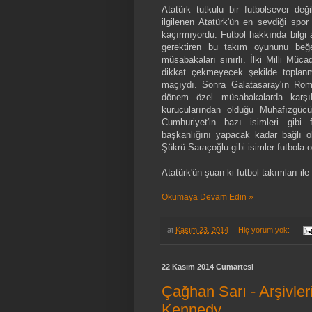
Atatürk tutkulu bir futbolsever deği
ilgilenen Atatürk'ün en sevdiği spor
kaçırmıyordu. Futbol hakkında bilgi a
gerektiren bu takım oyununu beğe
müsabakaları sınırlı. İlki Milli Mü
dikkat çekmeyecek şekilde toplanma
maçıydı. Sonra Galatasaray'ın Roman
dönem özel müsabakalarda karşıla
kurucularından olduğu Muhafızgücü
Cumhuriyet'in bazı isimleri gibi 
başkanlığını yapacak kadar bağlı o
Şükrü Saraçoğlu gibi isimler futbola ol
Atatürk'ün şuan ki futbol takımları ile
Okumaya Devam Edin »
at
Kasım 23, 2014
Hiç yorum yok:
22 Kasım 2014 Cumartesi
Çağhan Sarı - Arşivler
Kennedy