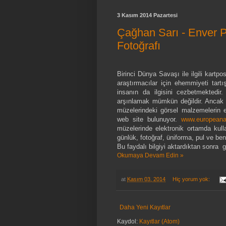
3 Kasım 2014 Pazartesi
Çağhan Sarı - Enver Pa
Fotoğrafı
Birinci Dünya Savaşı ile ilgili kartp
araştırmacılar için ehemmiyeti tartış
insanın da ilgisini cezbetmektedir
arşınlamak mümkün değildir. Ancak A
müzelerindeki görsel malzemelerin e
web site bulunuyor.
www.europeana
müzelerinde elektronik ortamda kulla
günlük, fotoğraf, üniforma, pul ve be
Bu faydalı bilgiyi aktardıktan sonra
Okumaya Devam Edin »
at
Kasım 03, 2014
Hiç yorum yok:
Daha Yeni Kayıtlar
Kaydol:
Kayıtlar (Atom)