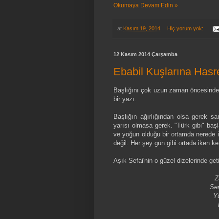
Okumaya Devam Edin »
at
Kasım 19, 2014
Hiç yorum yok:
12 Kasım 2014 Çarşamba
Ebabil Kuşlarına Hasr
Başlığını çok uzun zaman öncesinde
bir yazı.
Başlığın ağırlığından olsa gerek s
yarısı olmasa gerek. "Türk gibi" ba
ve yoğun olduğu bir ortamda nerede i
değil. Her şey gün gibi ortada iken ke
Aşık Sefai'nin o güzel dizelerinde geti
Z
Se
Y