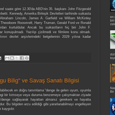
rel saate göre 12.30′da ABD’nin 35. başkanı John Fitzgerald
etti. Kennedy, Amerika Birleşik Devletleri tarihinde suikasta
en 
. Abraham Lincoln, James A. Garfield ve William McKinley
bir
r. Theodoore Roosevelt, Harry Truman, Gerald Ford ve Ronald
zek
rdan kurtuldular. Ancak bu suikastların hiç biri John F.
r konuşulmadı. Yazılıp çizilmedi ve filmlere konu olmadı.
ın devlet arşivlerindeki belgelerinin 2029 yılına kadar
dün
biyo
u Bilig'' ve Savaş Sanatı Bilgisi
Nan
labilecek en doğru tanımlama “denge ile gelen uyum, uyumla
Bir
hangi bir kimseye veya duruma benzemeye çalışmaktan ziyade
liği/denge sağlayarak hayattan almanız gerekeni ve hayatta
r. Bu bilgiden arzu edildiği gibi yararlanabilmeyi engelleyen
 kaygıdır.