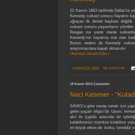
22 Kasım 1963 tarihinde Dallas’ta ye
Kennedy suikast sonucu hayatını kayb
uğrayan ilk devlet başkanı değildi
suikast sonucu yaşamlarını yitirdile
Reagan ise yaralı olarak suikastla
Kennedy’nin hayatına mal olan kada
Bunun nedeni de Kennedy suikastın
araştırmacılara kapalı olmasıdır.
Okumaya Devam Edin »
at
Kasım 22, 2014
Hiç yorum yok:
19 Kasım 2014 Çarşamba
Naci Kesener - ''Kutadg
SAVAS’a göre savaş sanatı için yapı
gelen yaşam bilgisi”dir. Uyum; her
akıl ile içgüdü arasında bir işbir
kalabilmenizi mümkün kılabilme yoludu
en büyük etken de korku, tereddüt ve