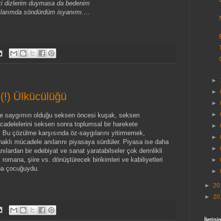
 ki dizlerim duymasa da bedenim
arımda söndürdüm isyanımı....
►
►
(!) Ülkücülüğü
►
►
ve saygımın olduğu seksen öncesi kuşak, seksen
adelelerini seksen sonra toplumsal bir harekete
►
 Bu çözülme karşısında öz-saygılarını yitirmemek,
►
klı mücadele anılarını piyasaya sürdüler. Piyasa ise daha
►
nılardan bir edebiyat ve sanat yaratabilseler çok derinlikli
 romana, şiire vs. dönüştürecek birikimleri ve kabiliyetleri
►
ba çocuğuydu.
►
►
20
►
20
İletişi