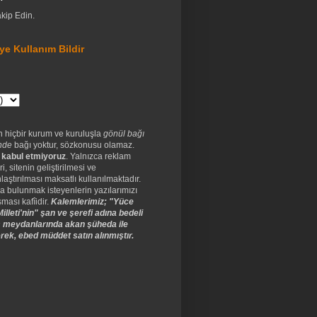
akip Edin.
ye Kullanım Bildir
n hiçbir kurum ve kuruluşla
gönül bağı
nde
bağı yoktur, sözkonusu olamaz.
 kabul etmiyoruz
. Yalnızca reklam
ri, sitenin geliştirilmesi ve
laştırılması maksatlı kullanılmaktadır.
a bulunmak isteyenlerin yazılarımızı
ması kafîidir.
Kalemlerimiz; "Yüce
illeti'nin" şan ve şerefi adına bedeli
 meydanlarında akan şüheda ile
rek, ebed müddet satın alınmıştır.