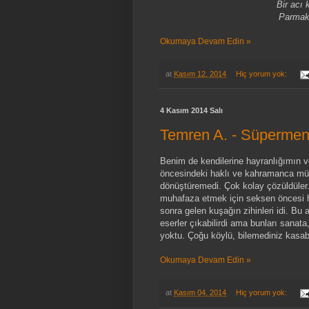
Bir acı
Parmakl
Okumaya Devam Edin »
at
Kasım 12, 2014
Hiç yorum yok:
4 Kasım 2014 Salı
Temren A. - Süpermen
Benim de kendilerine hayranlığımın 
öncesindeki haklı ve kahramanca müc
dönüştüremedi. Çok kolay çözüldüler.
muhafaza etmek için seksen öncesi ha
sonra gelen kuşağın zihinleri idi. Bu a
eserler çıkabilirdi ama bunları sanata,
yoktu. Çoğu köylü, bilemediniz kasa
Okumaya Devam Edin »
at
Kasım 04, 2014
Hiç yorum yok: