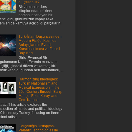
oluşturabilir?
Bir zamanlar ders
kitaplarından nükleer
bomba tasarlayan bir
enci gibi, günümüzün yapay zeka
temleri de kamuya açık bilgi parçalarını
Türk-İslâm Düşüncesinden
Modern Fiziğe: Kozmos
Anlayışlarının Evrimi,
Karşılaştırılması ve Felsefi
Boyutları
Giriş: Evrensel Bir
gulamanın İzinde Evrenin muazzam
işliği, içindeki düzen ve karmaşıklık,
anlık var olduğundan beri düşünürleri, ...
Harmonizing Ideologies:
Turkish Nationalism and
Musical Expression in the
20th Century through Barış
Manço, Erkin Koray, and
Cem Karaca
tract T his article explores the
ersection of music and political ideology
20th-century Turkey, focusing on three
nal artists: ...
Gerçekliğin Distopyası:
Palantir Technologies ile