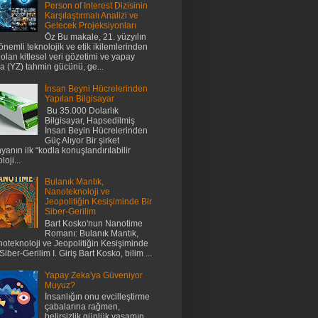
Person of Interest Dizisinin
Karşılaştırmalı Analizi ve
Gelecek Projeksiyonları
Öz Bu makale, 21. yüzyılın
önemli teknolojik ve etik ikilemlerinden
i olan kitlesel veri gözetimi ve yapay
a (YZ) tahmin gücünü, ge...
İnsan Beyni Hücrelerinden
Yapılan Bilgisayar
Bu 35.000 Dolarlık
Bilgisayar, Hapsedilmiş
İnsan Beyin Hücrelerinden
Güç Alıyor Bir şirket
yanın ilk “kodla konuşlandırılabilir
loji...
Bulanık Mantık,
Nanoteknoloji ve
Jeopolitiğin Kesişiminde Bir
Siber-Gerilim
Bart Kosko'nun Nanotime
Romanı: Bulanık Mantık,
oteknoloji ve Jeopolitiğin Kesişiminde
 Siber-Gerilim I. Giriş Bart Kosko, bilim ...
Yapay Zeka'ya Güveniyor
Muyuz?
İnsanlığın onu evcilleştirme
çabalarına rağmen,
belirsizlik günlük yaşamın