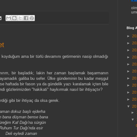
olm
umu
Blog A
►
20
et
►
20
►
20
 koyduğum ama bir türlü devamını getirmenin nasip olmadığı
►
20
►
20
►
20
anırım, bir başladık; lakin her zaman başlamak başarmanın
şlayamadık galiba bu sefer. Ülke gündeminin bu kadar meşgul
►
20
se haftada bir fason ya da gündelik yazı karalamak içten bile
►
20
ndi gözlerimizden "hakikati" haykırmak nasıl bir ihtiyaçtır?
►
20
►
20
rdiği gibi bir ihtiyaç da olsa gerek.
▼
20
aman dokuz başlı
ejderha
►
n bana düşman bense bana
▼
üreğim Kaf Dağı'na sürgün
Ruhum Tur Dağı'nda esir
Deli eyledi zaman