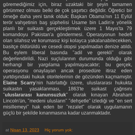
göremediğimiz için, biraz uzaktaki bir şeyin tamamen
görünmez olması belki de çok şaşırtıcı değildir. Öğretici bir
örneğe daha yeni tanık olduk: Başkan Obama'nın 11 Eylül
terör vahşetinin baş şüphelisi Usame bin Ladin'e yönelik
planlı bir suikastı gerçekleştirmek üzere 1 Mayıs'ta 79
komandoyu Pakistan'a göndermesi. Operasyonun hedefi
olan silahsız ve korumasız kişi kolayca yakalanabilecekken,
basitçe öldürüldü ve cesedi otopsi yapılmadan denize atıldı.
Bu eylem liberal basında "adil ve gerekli" olarak
değerlendirildi. Nazi suçlularının durumunda olduğu gibi
herhangi bir yargılama yapılmayacaktır; bu gerçek,
operasyonu onaylayan ancak prosedüre itiraz eden
yurtdışındaki hukuk otoritelerinin de gözünden kaçmamıştır.
Elaine Scarry
'nin hatırlattığı üzere, uluslararası hukukta
suikastın yasaklanması, 1863'te suikast çağrısını
"
uluslararası kanunsuzluk
" olarak kınayan Abraham
Lincoln'ün, "medeni ulusların" "dehşetle" izlediği ve "en sert
misillemeyi" hak eden bir "rezalet" olarak uygulamanın
güçlü bir şekilde kınanmasına kadar uzanmaktadır.
at
Nisan 13, 2023
Hiç yorum yok: