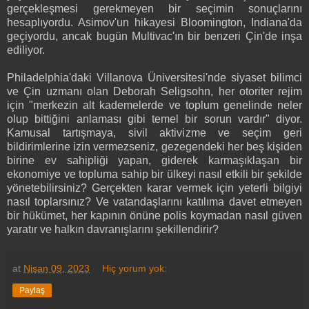
gerçekleşmesi gerekmeyen bir seçimin sonuçlarını
hesaplıyordu. Asimov'un hikayesi Bloomington, Indiana'da
geçiyordu, ancak bugün Multivac'ın bir benzeri Çin'de inşa
ediliyor.
Philadelphia'daki Villanova Üniversitesi'nde siyaset bilimci
ve Çin uzmanı olan Deborah Seligsohn, her otoriter rejim
için "merkezin alt kademelerde ve toplum genelinde neler
olup bittiğini anlaması gibi temel bir sorun vardır" diyor.
Kamusal tartışmaya, sivil aktivizme ve seçim geri
bildirimlerine izin vermezseniz, gezegendeki her beş kişiden
birine ev sahipliği yapan, giderek karmaşıklaşan bir
ekonomiye ve topluma sahip bir ülkeyi nasıl etkili bir şekilde
yönetebilirsiniz? Gerçekten karar vermek için yeterli bilgiyi
nasıl toplarsınız? Ve vatandaşlarını katılıma davet etmeyen
bir hükümet, her kapının önüne polis koymadan nasıl güven
yaratır ve halkın davranışlarını şekillendirir?
at
Nisan 09, 2023
Hiç yorum yok:
Paylaş