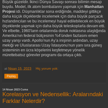
Büyük güzeldir. İkinci Dünya Savaşı sonrası bilimin mesajı
buydu. Model, ilk atom bombalarını yapmak için
Manhattan
Projesi
idi. Düşmanlıklar sona erdiğinde, maddeyi gittikçe
daha küçük ölçeklerde incelemek için daha büyük parçacık
hızlandırıcıları ve bu incelemeyi hayal edilebilecek en büyük
ölçeklerde yapmak için daha büyük teleskoplarla devam etti.
Ve elbette, 1960'ların ortalarında doruk noktasına ulaştığında
Amerika'nın federal bütçesinin %4'ünden fazlasını emen
uzay yarışı vardı. Apollo'nun Ay'a inişinin ardından, uzay
mekiği ve Uluslararası Uzay İstasyonu'nun yanı sıra güneş
sisteminin en ücra köşelerini keşfetmeye yönelik
mürettebatsız görevler programı da ortaya çıktı.
at
Nisan 15, 2023
Hiç yorum yok:
Paylaş
14 Nisan 2023 Cuma
Korelasyon ve Nedensellik: Aralarındaki
Farklar Nelerdir?