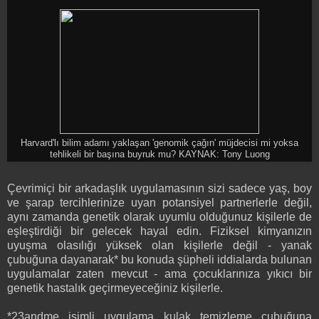
Harvard'lı bilim adamı yaklaşan 'genomik çağın' müjdecisi mi yoksa
tehlikeli bir başına buyruk mu? KAYNAK: Tony Luong
Çevrimiçi bir arkadaşlık uygulamasının sizi sadece yaş, boy
ve şarap tercihlerinize uyan potansiyel partnerlerle değil,
aynı zamanda genetik olarak uyumlu olduğunuz kişilerle de
eşleştirdiği bir gelecek hayal edin. Fiziksel kimyanızın
uyuşma olasılığı yüksek olan kişilerle değil - yanak
çubuğuna dayanarak* bu konuda şüpheli iddialarda bulunan
uygulamalar zaten mevcut - ama çocuklarınıza yıkıcı bir
genetik hastalık geçirmeyeceğiniz kişilerle.
*23andme isimli uygulama kulak temizleme çubuğuna