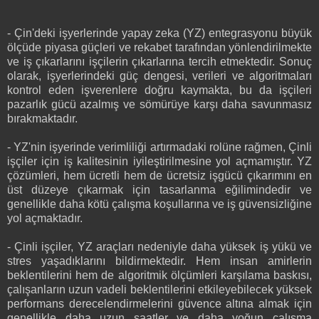
- Çin'deki işyerlerinde yapay zeka (YZ) entegrasyonu büyük
ölçüde piyasa güçleri ve rekabet tarafından yönlendirilmekte
ve iş çıkarlarını işçilerin çıkarlarına tercih etmektedir. Sonuç
olarak, işyerlerindeki güç dengesi, verileri ve algoritmaları
kontrol eden işverenlere doğru kaymakta, bu da işçileri
pazarlık gücü azalmış ve sömürüye karşı daha savunmasız
bırakmaktadır.
- YZ'nin işyerinde verimliliği artırmadaki rolüne rağmen, Çinli
işçiler için iş kalitesinin iyileştirilmesine yol açmamıştır. YZ
çözümleri, hem ücretli hem de ücretsiz işgücü çıkarımını en
üst düzeye çıkarmak için tasarlanma eğilimindedir ve
genellikle daha kötü çalışma koşullarına ve iş güvensizliğine
yol açmaktadır.
- Çinli işçiler, YZ araçları nedeniyle daha yüksek iş yükü ve
stres yaşadıklarını bildirmektedir. Hem insan amirlerin
beklentilerini hem de algoritmik ölçümleri karşılama baskısı,
çalışanların uzun vadeli beklentilerini etkileyebilecek yüksek
performans derecelendirmelerini güvence altına almak için
genellikle daha uzun saatler ve daha yoğun çalışma