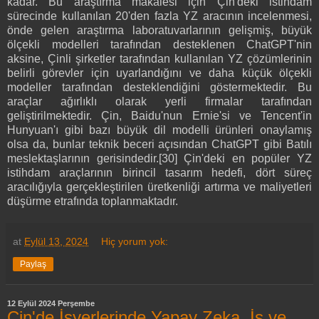
kadar. Bu araştırma makalesi için Çin'deki istihdam
sürecinde kullanılan 20'den fazla YZ aracının incelenmesi,
önde gelen araştırma laboratuvarlarının gelişmiş, büyük
ölçekli modelleri tarafından desteklenen ChatGPT'nin
aksine, Çinli şirketler tarafından kullanılan YZ çözümlerinin
belirli görevler için uyarlandığını ve daha küçük ölçekli
modeller tarafından desteklendiğini göstermektedir. Bu
araçlar ağırlıklı olarak yerli firmalar tarafından
geliştirilmektedir. Çin, Baidu'nun Ernie'si ve Tencent'in
Hunyuan'ı gibi bazı büyük dil modelli ürünleri onaylamış
olsa da, bunlar teknik beceri açısından ChatGPT gibi Batılı
meslektaşlarının gerisindedir.[30] Çin'deki en popüler YZ
istihdam araçlarının birincil tasarım hedefi, dört süreç
aracılığıyla gerçekleştirilen üretkenliği artırma ve maliyetleri
düşürme etrafında toplanmaktadır.
at
Eylül 13, 2024
Hiç yorum yok:
Paylaş
12 Eylül 2024 Perşembe
Çin'de İşyerlerinde Yapay Zeka, İş ve