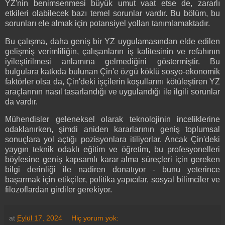
YZ'nin benimsenmesi büyük umut vaat etse de, zararlı
etkileri olabilecek bazı temel sorunlar vardır. Bu bölüm, bu
sorunları ele almak için potansiyel yolları tanımlamaktadır.
Bu çalışma, daha geniş bir YZ uygulamasından elde edilen
gelişmiş verimliliğin, çalışanların iş kalitesinin ve refahının
iyileştirilmesi anlamına gelmediğini göstermiştir. Bu
bulgulara katkıda bulunan Çin'e özgü köklü sosyo-ekonomik
faktörler olsa da, Çin'deki işçilerin koşullarını kötüleştiren YZ
araçlarının nasıl tasarlandığı ve uygulandığı ile ilgili sorunlar
da vardır.
Mühendisler geleneksel olarak teknolojinin inceliklerine
odaklanırken, şimdi aniden kararlarının geniş toplumsal
sonuçlara yol açtığı pozisyonlara itiliyorlar. Ancak Çin'deki
yaygın teknik odaklı eğitim ve öğretim, bu profesyonelleri
böylesine geniş kapsamlı karar alma süreçleri için gereken
bilgi derinliği ile nadiren donatıyor - bunu yeterince
başarmak için etikçiler, politika yapıcılar, sosyal bilimciler ve
filozoflardan girdiler gerekiyor.
at
Eylül 17, 2024
Hiç yorum yok: