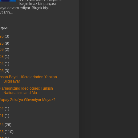
kaçınılmaz bir parçası
aya devam ediyor. Birçok kişi
tların...
rşivi
26
(3)
25
(9)
09
(2)
08
(1)
04
(1)
03
(3)
İnsan Beyni Hücrelerinden Yapılan
Bilgisayar
Harmonizing Ideologies: Turkish
Nationalism and Mu...
Yapay Zeka'ya Güveniyor Muyuz?
02
(1)
01
(1)
24
(26)
23
(110)