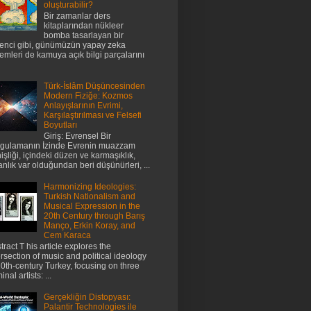
oluşturabilir?
Bir zamanlar ders
kitaplarından nükleer
bomba tasarlayan bir
enci gibi, günümüzün yapay zeka
temleri de kamuya açık bilgi parçalarını
Türk-İslâm Düşüncesinden
Modern Fiziğe: Kozmos
Anlayışlarının Evrimi,
Karşılaştırılması ve Felsefi
Boyutları
Giriş: Evrensel Bir
gulamanın İzinde Evrenin muazzam
işliği, içindeki düzen ve karmaşıklık,
anlık var olduğundan beri düşünürleri, ...
Harmonizing Ideologies:
Turkish Nationalism and
Musical Expression in the
20th Century through Barış
Manço, Erkin Koray, and
Cem Karaca
tract T his article explores the
ersection of music and political ideology
20th-century Turkey, focusing on three
nal artists: ...
Gerçekliğin Distopyası:
Palantir Technologies ile