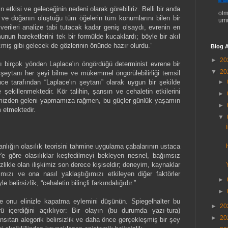
etkisi ve geleceğinin nedeni olarak görebiliriz. Belli bir anda
olm
 ve doğanın oluştuğu tüm öğelerin tüm konumlarını bilen bir
umu
erileri analize tabi tutacak kadar geniş olsaydı, evrenin en
nun hareketlerini tek bir formülde kucaklardı; böyle bir akıl
çmiş gibi gelecek de gözlerinin önünde hazır olurdu.”
Blog A
►
20
rı birçok yönden Laplace'ın öngördüğü determinist evrene bir
▼
20
n şeytanı her şeyi bilme ve mükemmel öngörülebilirliği temsil
ce tarafından “Laplace'ın şeytanı” olarak uygun bir şekilde
►
e şekillenmektedir. Kör talihin, şansın ve cehaletin etkilerini
►
elimizden geleni yapmamıza rağmen, bu güçler günlük yaşamın
►
 etmektedir.
▼
nsanlığın olasılık teorisini tahmine uygulama çabalarının ustaca
r'e göre olasılıklar keşfedilmeyi bekleyen nesnel, bağımsız
sizlikle olan ilişkimiz son derece kişiseldir; deneyim, kaynaklar
ğımızı ve ona nasıl yaklaştığımızı etkileyen diğer faktörler
►
e belirsizlik, “cehaletin bilinçli farkındalığıdır.”
►
ve onu elinizle kapatma eylemini düşünün. Spiegelhalter bu
►
20
ürü içerdiğini açıklıyor: Bir olayın (bu durumda yazı-tura)
►
20
ansıtan alegorik belirsizlik ve daha önce gerçekleşmiş bir şey