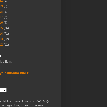
22
(1)
19
(6)
18
(5)
17
(3)
16
(9)
15
(26)
14
(71)
13
(52)
12
(11)
m
akip Edin.
ye Kullanım Bildir
n hiçbir kurum ve kuruluşla
gönül bağı
nde
bağı yoktur, sözkonusu olamaz.