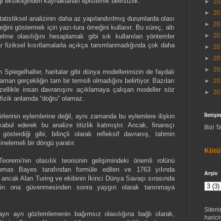
gi eksikliğinden kaynaklanan epistemik belirsizlik.
►
20
►
20
tatistiksel analizinin daha az yapılandırılmış durumlarda olası
►
20
eğini göstermek için yazı-tura örneğini kullanır. Bu süreç, altı
►
20
gelme olasılığını hesaplamak gibi sık kullanılan yöntemler
lar fiziksel kısıtlamalarla açıkça tanımlanmadığında çok daha
►
20
►
20
►
20
n Spiegelhalter, haritalar gibi dünya modellerimizin de faydalı
man gerçekliğin tam bir temsili olmadığını belirtiyor. Bazıları
►
20
zellikle insan davranışını açıklamaya çalışan modeller söz
►
20
fizik anlamda “doğru” olamaz.
İletişi
birlerinin eylemlerine değil, aynı zamanda bu eylemlere ilişkin
 kabul ederek bu analize titizlik katmıştır. Ancak, finansçı
Bizi T
österdiği gibi, bilinçli olarak refleksif davranış, tahmin
inelemeli bir döngü yaratır.
Kötü
eoremi'nin olasılık teorisinin gelişimindeki önemli rolünü
homas Bayes tarafından formüle edilen ve 1763 yılında
Arşiv
ancak Alan Turing ve ekibinin İkinci Dünya Savaşı sırasında
in ona güvenmesinden sonra yaygın olarak tanınmaya
Siteni
rı ayrı gözlemlemenin bağımsız olasılığına bağlı olarak,
harici