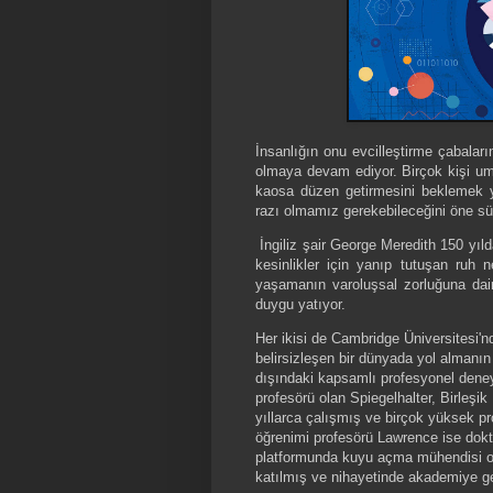
İnsanlığın onu evcilleştirme çabalar
olmaya devam ediyor. Birçok kişi umu
kaosa düzen getirmesini beklemek y
razı olmamız gerekebileceğini öne sü
İngiliz şair George Meredith 150 yıl
kesinlikler için yanıp tutuşan ruh ne
yaşamanın varoluşsal zorluğuna dair
duygu yatıyor.
Her ikisi de Cambridge Üniversitesi'n
belirsizleşen bir dünyada yol almanı
dışındaki kapsamlı profesyonel deneyi
profesörü olan Spiegelhalter, Birleşik
yıllarca çalışmış ve birçok yüksek pr
öğrenimi profesörü Lawrence ise dok
platformunda kuyu açma mühendisi ol
katılmış ve nihayetinde akademiye g