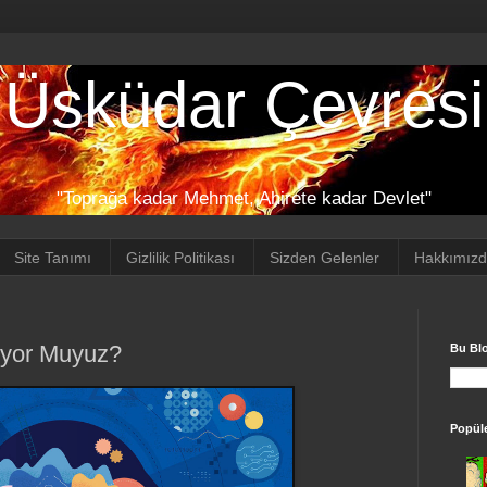
Üsküdar Çevresi
"Toprağa kadar Mehmet, Ahirete kadar Devlet"
Site Tanımı
Gizlilik Politikası
Sizden Gelenler
Hakkımız
iyor Muyuz?
Bu Bl
Popüle