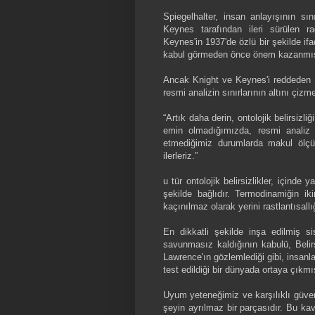
Spiegelhalter, insan anlayışının s
Keynes tarafından ileri sürülen rad
Keynes'in 1937'de özlü bir şekilde ifad
kabul görmeden önce önem kazanmış
Ancak Knight ve Keynes'i reddeden S
resmi analizin sınırlarının altını çizm
“Artık daha derin, ontolojik belirsizli
emin olmadığımızda, resmi analiz 
etmediğimiz durumlarda makul ölçüd
ilerleriz.”
u tür ontolojik belirsizlikler, içind
şekilde bağlıdır. Termodinamiğin iki
kaçınılmaz olarak yerini rastlantısallı
En dikkatli şekilde inşa edilmiş s
savunmasız kaldığının kabulü, Belirs
Lawrence'ın gözlemlediği gibi, insanl
test edildiği bir dünyada ortaya çıkmış
Uyum yeteneğimiz ve karşılıklı güven
şeyin ayrılmaz bir parçasıdır. Bu ka