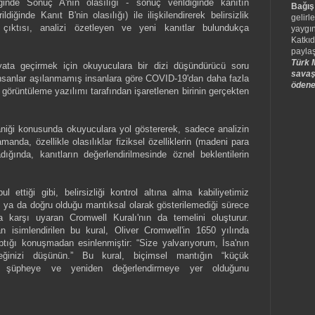
ğinde Sonuç A'nın olasılığı - sonuç verildiğinde kanıtın
Bağış
iğinde Kanıt B'nin olasılığı) ile ilişkilendirerek belirsizlik
gelirle
nın çıktısı, analizi özetleyen ve yeni kanıtlar bulundukça
yaygın
Katkıd
paylaş
Türk M
yata geçirmek için okuyuculara bir dizi düşündürücü soru
savaş
nsanlar aşılanmamış insanlara göre COVID-19'dan daha fazla
ödene
rüntüleme yazılımı tarafından işaretlenen birinin gerçekten
aniği konusunda okuyuculara yol göstererek, sadece analizin
nda, özellikle olasılıklar fiziksel özelliklerin (madeni para
ığında, kanıtların değerlendirilmesinde öznel beklentilerin
l ettiği gibi, belirsizliği kontrol altına alma kabiliyetimiz
lış ya da doğru olduğu mantıksal olarak gösterilemediği sürece
 karşı uyaran Cromwell Kuralı'nın da temelini oluşturur.
an isimlendirilen bu kural, Oliver Cromwell'in 1650 yılında
ptığı konuşmadan esinlenmiştir: “Size yalvarıyorum, İsa'nın
leceğinizi düşünün.” Bu kural, biçimsel mantığın “küçük
 şüpheye ve yeniden değerlendirmeye yer olduğunu