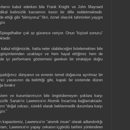
ınırlarını kabul ederken bile Frank Knight ve John Maynard
ikal belirsizlik kavramını kesin bir dille reddetmektedir.
e ettiği gibi “bilmiyoruz” fikri, öznel olasılık tahminleri yaygın
tır.
piegelhalter çok az güvence veriyor. Onun “kişisel sonucu”
ektedir:
ği kabul ettiğimizde, hatta neler olabileceğini listelemekten bile
girişimlerinden uzaklaşır ve hem hayal ettiğimiz hem de
e iyi performans göstermesi gereken bir stratejiye doğru
e yaşadığımız dünyanın ve evrenin temel doğasına ayrılmaz bir
nci yasasının da belirttiği gibi, kapalı bir sistemde düzen
ğa bırakır.
istem ve kurumlarımızın bile öngörülemeyen şoklara karşı
izlik Sanatı'nı Lawrence'ın Atomik İnsan'ına bağlamaktadır.
arın “doğal zekası, sürekli olarak beklenmedik durumlara karşı
tır.”
 kapasitemiz, Lawrence'ın “atomik insan” olarak adlandırdığı
vram, Lawrence'ın yapay zekanın içgörülü tarihini yönlendiren