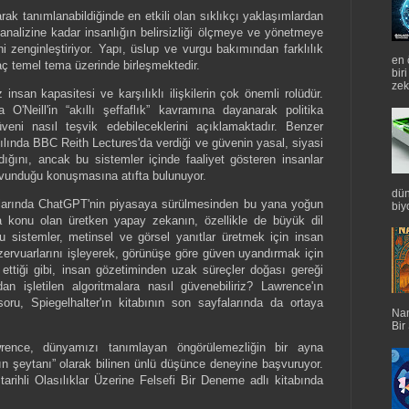
larak tanımlanabildiğinde en etkili olan sıklıkçı yaklaşımlardan
 analizine kadar insanlığın belirsizliği ölçmeye ve yönetmeye
rini zenginleştiriyor. Yapı, üslup ve vurgu bakımından farklılık
en 
aç temel tema üzerinde birleşmektedir.
bir
zek
insan kapasitesi ve karşılıklı ilişkilerin çok önemli rolüdür.
 O'Neill'in “akıllı şeffaflık” kavramına dayanarak politika
güveni nasıl teşvik edebileceklerini açıklamaktadır. Benzer
ılında BBC Reith Lectures'da verdiği ve güvenin yasal, siyasi
ığını, ancak bu sistemler içinde faaliyet gösteren insanlar
avunduğu konuşmasına atıfta bulunuyor.
dün
onlarında ChatGPT'nin piyasaya sürülmesinden bu yana yoğun
biyo
a konu olan üretken yapay zekanın, özellikle de büyük dil
 Bu sistemler, metinsel ve görsel yanıtlar üretmek için insan
ezervuarlarını işleyerek, görünüşe göre güven uyandırmak için
a ettiği gibi, insan gözetiminden uzak süreçler doğası gereği
dan işletilen algoritmalara nasıl güvenebiliriz? Lawrence'ın
oru, Spiegelhalter'ın kitabının son sayfalarında da ortaya
Nan
Bir
rence, dünyamızı tanımlayan öngörülemezliğin bir ayna
'ın şeytanı” olarak bilinen ünlü düşünce deneyine başvuruyor.
arihli Olasılıklar Üzerine Felsefi Bir Deneme adlı kitabında