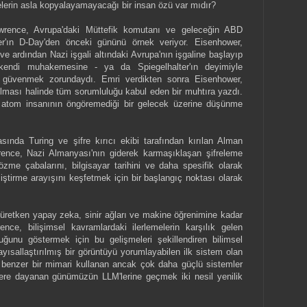
elerin asla kopyalayamayacağı bir insan özü var mıdır?
awrence, Avrupa'daki Müttefik komutanı ve geleceğin ABD
r'ın D-Day'den önceki gününü örnek veriyor. Eisenhower,
ve ardından Nazi işgali altındaki Avrupa'nın işgaline başlayıp
endi muhakemesine - ya da Spiegelhalter'ın deyimiyle
ne - güvenmek zorundaydı. Emri verdikten sonra Eisenhower,
lması halinde tüm sorumluluğu kabul eden bir muhtıra yazdı.
 atom insanının öngöremediği bir gelecek üzerine düşünme
sında Turing ve şifre kırıcı ekibi tarafından kırılan Alman
awrence, Nazi Almanyası'nın giderek karmaşıklaşan şifreleme
özme çabalarını, bilgisayar tarihini ve daha spesifik olarak
iştirme arayışını keşfetmek için bir başlangıç noktası olarak
üretken yapay zeka, sinir ağları ve makine öğrenimine kadar
ence, bilişimsel kavramlardaki ilerlemelerin karşılık gelen
duğunu göstermek için bu gelişmeleri şekillendiren bilimsel
ayısallaştırılmış bir görüntüyü yorumlayabilen ilk sistem olan
n, benzer bir mimari kullanan ancak çok daha güçlü sistemler
ere dayanan günümüzün LLM'lerine geçmek iki nesil yenilik