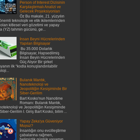
Person of Interest Dizisinin
Karşılaştırmalı Analizi ve
Gelecek Projeksiyonları
Öz Bu makale, 21. yüzyılın
önemli teknolojik ve etik ikilemlerinden
i olan kitlesel veri gözetimi ve yapay
a (YZ) tahmin gücünü, ge...
İnsan Beyni Hücrelerinden
Yapılan Bilgisayar
Bu 35.000 Dolarlık
Bilgisayar, Hapsedilmiş
İnsan Beyin Hücrelerinden
Güç Alıyor Bir şirket
yanın ilk “kodla konuşlandırılabilir
loji...
Bulanık Mantık,
Nanoteknoloji ve
Jeopolitiğin Kesişiminde Bir
Siber-Gerilim
Bart Kosko'nun Nanotime
Romanı: Bulanık Mantık,
oteknoloji ve Jeopolitiğin Kesişiminde
 Siber-Gerilim I. Giriş Bart Kosko, bilim ...
Yapay Zeka'ya Güveniyor
Muyuz?
İnsanlığın onu evcilleştirme
çabalarına rağmen,
belirsizlik günlük yaşamın