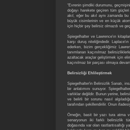
“Evrenin şimdiki durumunu, geçmişinin 
doğayı harekete geçiren tüm güçleri
akıl, eğer bu akıl aynı zamanda bu v
büyük cisimlerinin ve en küçük atomu
için hiçbir şey belirsiz olmazdı ve ge
Spiegelhalter ve Lawrence'ın kitapla
karşı duruş niteliğindedir. Laplace'ı
ederken, bizim gerçekliğimiz Lawren
tanımlanan kaçınılmaz belirsizliklerl
azaltacak araçlar geliştirmek için 
kaçınılmaz bir parçası olmaya devam
Belirsizliği Ehlileştirmek
Spiegelhalter'in Belirsizlik Sanatı, i
bir anlatımını sunuyor. Spiegelhalte
varlıklar değildir. Bunun yerine, belir
ve belirli bir sorunu nasıl algıladı
tarafından şekillendirilir. Onun ifadesiyl
Örneğin, basit bir yazı tura atma 
senaryonun iki farklı belirsizlik t
doğasında var olan rastlantısallığı y