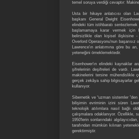
temel soruya verdiği cevaptır: Makin
Usta bir hikaye anlatıcısı olan L
başkanı General Dwight Eisenhowe
elindeki tüm istihbaratı sentezlemek 
başlamamaya karar vermek için k
belirsizlikle olan kişisel ilişkisi
Overlord Operasyonu'nun başarısız o
Lawrence'ın anlatımına göre bu an,
yeteneğini örneklemektedir.
Eisenhower'ın elindeki kaynaklar ara
şifrelerinin deşifreleri de vardı. L
makinelerini tersine mühendislikle ç
gerçek zekâya sahip bilgisayarlar gel
kullanıyor.
Sibernetik ve “uzman sistemler ”den 
bilişimin evriminin izini süren Lawr
teknolojik atılımlara nasıl bağlı ol
çalışmalara odaklanıyor. Özellikle, s
1950'lerin sonlarındaki algılayıcıda
tarafından mümkün kılınan yetenekl
gerektirmiştir.