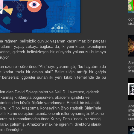
öğr
sis
...
ına rağmen, belirsizlik günlük yaşamın kaçınılmaz bir parçası
tlarını yapay zekaya bağlasa da, iki yeni kitap, teknolojinin
erine, giderek belirsizleşen bir dünyada yolumuzu bulmaya
rüyor.
Sor
dan uzun bir süre önce “Ah,” diye yakınmıştı, “bu hayatımızda
gen
ins
 kadar tozlu bir cevap alır!” Belirsizliğin arttığı bir çağda
 benzersiz içgörüler sunan iki yeni kitabın temelinde de bu
den olan David Spiegelhalter ve Neil D. Lawrence, giderek
n karmaşıklıklarıyla boğuşurken, akademi içindeki ve
mlerinden büyük ölçüde yararlanıyor. Emekli bir istatistik
Abs
 Krallık Tıbbi Araştırma Konseyi'nin Biyoistatistik Birimi'nde
int
ofilli kamu soruşturmasında önemli roller oynamıştır. Makine
in 
semi
torasını tamamlamadan önce Kuzey Denizi'ndeki bir sondaj
arak çalışmış, Amazon'a makine öğrenimi direktörü olarak
eri dönmüştür.