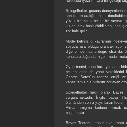
hakkında (yazı mı tura mı geldiği) bil
Spiegelhalter, geçmiş deneyimlerin is
sonuçların aralığını nasıl daraltabilec
yüzlü bir zarın belirli bir sayıya 
kullanılarak basit olabilirken, sonuç
zor hale gelir.
Model belirsizliği kavramını inceleye
soyutlamalar olduğunu ancak hiçbir za
diğerlerinden daha doğru olsa da, ö
konusu olduğunda, hiçbir model meta
Oyun teorisi, insanların yalnızca bir
beklentilerine de yanıt verdiklerini
George Soros'un teorize ettiği ve g
kapasitemizin sınırlarını zorlayan özy
Spiegelhalter haklı olarak Bayes T
vurgulamaktadır. İngiliz papaz T
ölümünden sonra yayınlanan teorem, 
Alman Enigma kodunu kırmak iç
başlamıştır.
Bayes Teoremi, sonucu ve kanıtı ay