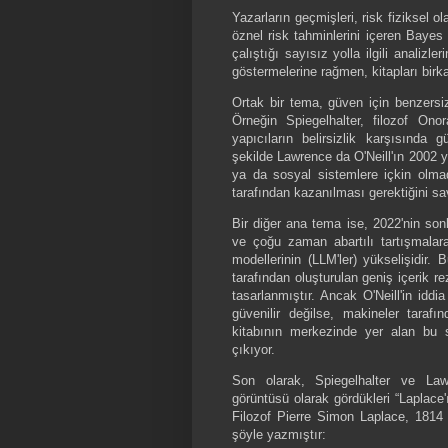
Yazarların geçmişleri, risk fiziksel o
öznel risk tahminlerini içeren Bayes
çalıştığı sayısız yolla ilgili analizle
göstermelerine rağmen, kitapları birk
Ortak bir tema, güven için benzersiz 
Örneğin Spiegelhalter, filozof Onora
yapıcıların belirsizlik karşısında 
şekilde Lawrence da O'Neill'ın 2002 y
ya da sosyal sistemlere içkin olmad
tarafından kazanılması gerektiğini s
Bir diğer ana tema ise, 2022'nin s
ve çoğu zaman abartılı tartışmalar
modellerinin (LLM'ler) yükselişidir.
tarafından oluşturulan geniş içerik r
tasarlanmıştır. Ancak O'Neill'in iddi
güvenilir değilse, makineler tarafın
kitabının merkezinde yer alan bu s
çıkıyor.
Son olarak, Spiegelhalter ve Law
görüntüsü olarak gördükleri “Laplace
Filozof Pierre Simon Laplace, 1814 t
şöyle yazmıştır: