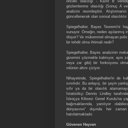
önceki olasılığı - Kanıt B verildi
gözlemlenme olasılığı (Sonuç A verild
analizini resmileştirir. Alıştırma
güncellenecek olan sonsal olasılıktır.
Spiegelhalter, Bayes Teoremi'ni ha
sunuyor. Örneğin, neden aşılanmış i
ölüyor? Ve mükemmel olmayan polis gö
bir tehdit olma ihtimali nedir?
Spiegelhalter, Bayes analizinin mek
gizemini çözmekle kalmıyor, aynı zama
veya zar gibi) bir fonksiyonu olmad
rolünün altını çiziyor.
Nihayetinde, Spiegelhalter'in de kabu
sınırlıdır. Bu anlayış, bir şeyin yan
sıfır ya da bir olasılık atamamaya
İstatistikçi Dennis Lindley tarafınd
İskoçya Kilisesi Genel Kurulu'na ya
bağırsaklarında, yanılıyor olabi
dünyasının” dışında her zaman
hatırlatmaktadır.
Güvenen Hayvan