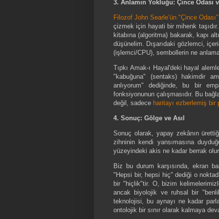
3. Anlamın Yokluğu: Çince Odası 
Filozof John Searle’ün "Çince Odası"
çizmek için hayati bir mihenk taşıdır.
kitabına (algoritma) bakarak, kapı al
düşünelim. Dışarıdaki gözlemci, içerid
(işlemci/CPU), sembollerin ne anlama 
Tıpkı Amak-ı Hayal'deki hayal alemle
"kabuğuna" (sentaks) hakimdir am
anlıyorum" dediğinde, bu bir empat
fonksiyonunun çalışmasıdır. Bu bağ
değil, sadece
haritayı ezberlemiş bir
4. Sonuç: Gölge ve Asıl
Sonuç olarak, yapay zekânın ürettiği 
zihninin kendi yansımasına duyduğu 
yüzeyindeki akis ne kadar berrak olurs
Biz bu durum karşısında, ekran ba
"Hepsi bir, hepsi hiç" dediği o noktada
bir "hiçlik"tir. O, bizim kelimelerim
ancak biyolojik ve ruhsal bir "be
teknolojisi, bu aynayı ne kadar parl
ontolojik bir sınır olarak kalmaya de