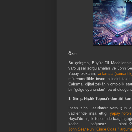
Özet
Bu çalışma, Büyük Dil Modellerinin (
varoluşsal sorgulamaları ve John Se
Yapay zekânın,
anlamsal (semantik) 
mükemmellikle insan bilincini takli
Çalışma, dijital zekânın ontolojik sta
bir "gölge oyunundan" ibaret olduğun
1. Giriş: Hiçlik Tepesi'nden Silikon
İnsan zihni, asırlardır varoluşun 
vadilerinde inşa ettiği
yapay nöron 
Hayal’de hiçlik tepesinde karşılaştı
kadar bağımsız olabilir
John Searle’ün "Çince Odası" argüm