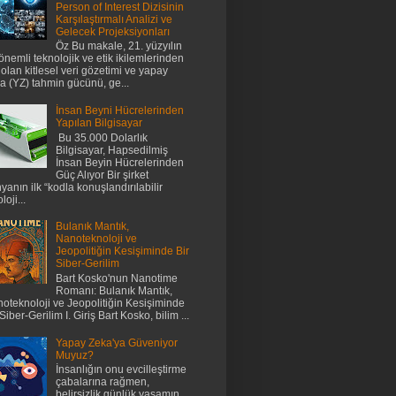
Person of Interest Dizisinin
Karşılaştırmalı Analizi ve
Gelecek Projeksiyonları
Öz Bu makale, 21. yüzyılın
önemli teknolojik ve etik ikilemlerinden
i olan kitlesel veri gözetimi ve yapay
a (YZ) tahmin gücünü, ge...
İnsan Beyni Hücrelerinden
Yapılan Bilgisayar
Bu 35.000 Dolarlık
Bilgisayar, Hapsedilmiş
İnsan Beyin Hücrelerinden
Güç Alıyor Bir şirket
yanın ilk “kodla konuşlandırılabilir
loji...
Bulanık Mantık,
Nanoteknoloji ve
Jeopolitiğin Kesişiminde Bir
Siber-Gerilim
Bart Kosko'nun Nanotime
Romanı: Bulanık Mantık,
oteknoloji ve Jeopolitiğin Kesişiminde
 Siber-Gerilim I. Giriş Bart Kosko, bilim ...
Yapay Zeka'ya Güveniyor
Muyuz?
İnsanlığın onu evcilleştirme
çabalarına rağmen,
belirsizlik günlük yaşamın