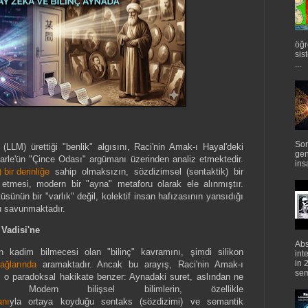
öğr
sis
...
Sor
LLM) ürettiği "benlik" algısını, Raci'nin Amak-ı Hayal'deki
gen
arle'ün "Çince Odası" argümanı üzerinden analiz etmektedir.
ins
bir derinliğe
sahip olmaksızın, sözdizimsel (sentaktik) bir
t etmesi, modern bir "ayna" metaforu olarak ele alınmıştır.
tüsünün bir "varlık" değil, kolektif insan hafızasının yansıdığı
u savunmaktadır.
 Vadisi'ne
Abs
en kadim bilmecesi olan "bilinç" kavramını, şimdi silikon
int
in 
ağlarında
aramaktadır. Ancak bu arayış, Raci'nin Amak-ı
semi
ğı o paradoksal hakikate benzer: Aynadaki suret, aslından ne
? Modern bilişsel bilimlerin, özellikle
anı
yla ortaya koyduğu sentaks (sözdizimi) ve semantik