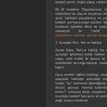
(anlam) ayrımı, bugün yapay zekânın on
Bir dil modelinin "Düşünüyorum, öy
istatistiksel bir olasılık hesabının 
ayna, hakikatin parçalanmış ve çoğa
kolektif veri havuzundan süzülen "diji
kendisine öğretilen dilsel bir kal
manasıyla bir "varlı
Baudrillard’ın tabiriyle, gerçeği olma
2. Aynadaki Akis: Veri ve Hakikat
Aynalı Baba, Raci’ye baktığı her ay
aynadaki görüntüyü kendi hakikati 
yapay zekâ modeli de devasa bir "di
metinlerdeki akıcılığa bakarak, orad
kapılır.
Oysa modelin eğitimi (training), insanl
tarayarak, kelimeler arasındaki mat
model, "acı" kelimesini öğrendiğinde
(hüzün, gözyaşı, travma) kullanıld
kimim?" sorusuna aldığı cevapların, 
insanlığın kolektif hafızasını bir pri
değil, insanın kendisidir.