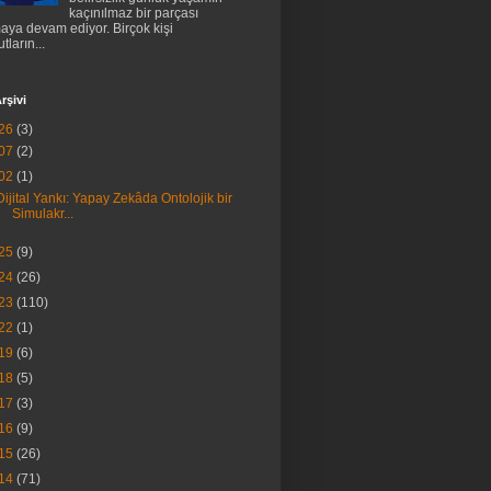
kaçınılmaz bir parçası
aya devam ediyor. Birçok kişi
tların...
rşivi
26
(3)
07
(2)
02
(1)
Dijital Yankı: Yapay Zekâda Ontolojik bir
Simulakr...
25
(9)
24
(26)
23
(110)
22
(1)
19
(6)
18
(5)
17
(3)
16
(9)
15
(26)
14
(71)