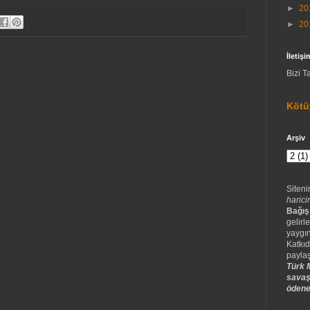
►
20
►
20
İletişi
Bizi T
Kötü
Arşiv
Siteni
harici
Bağış
gelirle
yaygın
Katkıd
paylaş
Türk M
savaş
ödene