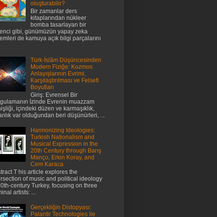
oluşturabilir?
Bir zamanlar ders
kitaplarından nükleer
bomba tasarlayan bir
enci gibi, günümüzün yapay zeka
temleri de kamuya açık bilgi parçalarını
Türk-İslâm Düşüncesinden
Modern Fiziğe: Kozmos
Anlayışlarının Evrimi,
Karşılaştırılması ve Felsefi
Boyutları
Giriş: Evrensel Bir
gulamanın İzinde Evrenin muazzam
işliği, içindeki düzen ve karmaşıklık,
anlık var olduğundan beri düşünürleri, ...
Harmonizing Ideologies:
Turkish Nationalism and
Musical Expression in the
20th Century through Barış
Manço, Erkin Koray, and
Cem Karaca
tract T his article explores the
ersection of music and political ideology
20th-century Turkey, focusing on three
nal artists: ...
Gerçekliğin Distopyası:
Palantir Technologies ile