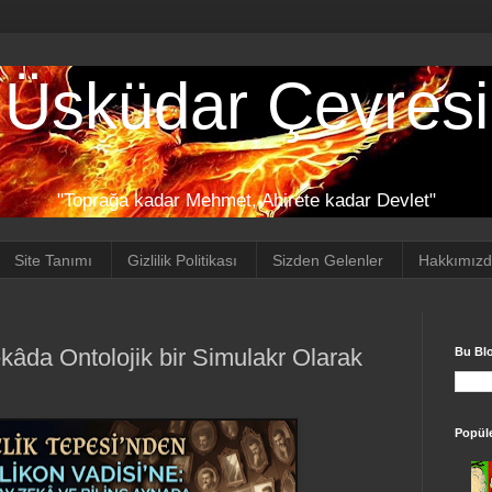
Üsküdar Çevresi
"Toprağa kadar Mehmet, Ahirete kadar Devlet"
Site Tanımı
Gizlilik Politikası
Sizden Gelenler
Hakkımız
ekâda Ontolojik bir Simulakr Olarak
Bu Bl
Popüle