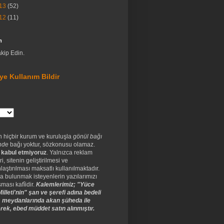
13
(52)
12
(11)
m
akip Edin.
ye Kullanım Bildir
n hiçbir kurum ve kuruluşla
gönül bağı
nde
bağı yoktur, sözkonusu olamaz.
 kabul etmiyoruz
. Yalnızca reklam
ri, sitenin geliştirilmesi ve
laştırılması maksatlı kullanılmaktadır.
a bulunmak isteyenlerin yazılarımızı
ması kafîidir.
Kalemlerimiz; "Yüce
illeti'nin" şan ve şerefi adına bedeli
 meydanlarında akan şüheda ile
rek, ebed müddet satın alınmıştır.