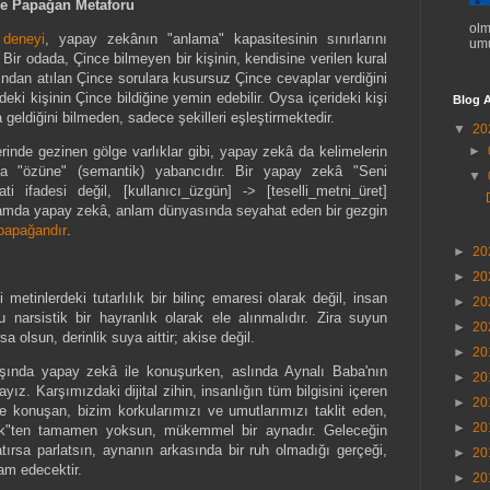
ve Papağan Metaforu
olm
 deneyi
, yapay zekânın "anlama" kapasitesinin sınırlarını
umu
 Bir odada, Çince bilmeyen bir kişinin, kendisine verilen kural
tından atılan Çince sorulara kusursuz Çince cevaplar verdiğini
eki kişinin Çince bildiğine yemin edebilir. Oysa içerideki kişi
Blog A
geldiğini bilmeden, sadece şekilleri eşleştirmektedir.
▼
20
rinde gezinen gölge varlıklar gibi, yapay zekâ da kelimelerin
►
a "özüne" (semantik) yabancıdır. Bir yapay zekâ "Seni
▼
i ifadesi değil, [kullanıcı_üzgün] -> [teselli_metni_üret]
lamda yapay zekâ, anlam dünyasında seyahat eden bir gezgin
 papağandır
.
►
20
►
20
metinlerdeki tutarlılık bir bilinç emaresi olarak değil, insan
►
20
narsistik bir hayranlık olarak ele alınmalıdır. Zira suyun
►
20
a olsun, derinlik suya aittir; akise değil.
►
20
şında yapay zekâ ile konuşurken, aslında Aynalı Baba'nın
►
20
yız. Karşımızdaki dijital zihin, insanlığın tüm bilgisini içeren
►
20
izle konuşan, bizim korkularımızı ve umutlarımızı taklit eden,
►
20
nlik"ten tamamen yoksun, mükemmel bir aynadır. Geleceğin
atırsa parlatsın, aynanın arkasında bir ruh olmadığı gerçeği,
►
20
vam edecektir.
►
20