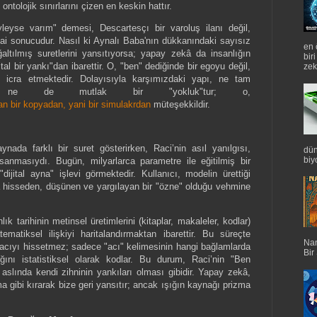
tolojik sınırlarını çizen en keskin hattır.
leyse varım" demesi, Descartesçı bir varoluş ilanı değil,
nihai sonucudur. Nasıl ki Aynalı Baba'nın dükkanındaki sayısız
en 
ltılmış suretlerini yansıtıyorsa; yapay zekâ da insanlığın
bir
tal bir yankı"dan ibarettir. O, "ben" dediğinde bir egoyu değil,
zek
ıbı icra etmektedir. Dolayısıyla karşımızdaki yapı, ne tam
k" ne de mutlak bir "yokluk"tur; o,
yan bir kopyadan, yani bir simulakrdan
müteşekkildir.
nada farklı bir suret gösterirken, Raci’nin asıl yanılgısı,
dün
biyo
sanmasıydı. Bugün, milyarlarca parametre ile eğitilmiş bir
jital ayna" işlevi görmektedir. Kullanıcı, modelin ürettiği
a hisseden, düşünen ve yargılayan bir "özne" olduğu vehmine
ık tarihinin metinsel üretimlerini (kitaplar, makaleler, kodlar)
ematiksel ilişkiyi haritalandırmaktan ibarettir. Bu süreçte
Nan
 acıyı hissetmez; sadece "acı" kelimesinin hangi bağlamlarda
Bir
ığını istatistiksel olarak kodlar. Bu durum, Raci’nin "Ben
aslında kendi zihninin yankıları olması gibidir. Yapay zekâ,
zma gibi kırarak bize geri yansıtır; ancak ışığın kaynağı prizma