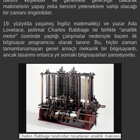
ötesini keşfettiler ve genellikle geleceğe bakarak
makinelerin yapay zeka benzeri yeteneklere sahip olacağı
bir zamanı öngördüler.
19. yüzyılda yaşamış İngiliz matematikçi ve yazar Ada
Lovelace, polimat Charles Babbage ile birlikte “analitik
motor” üzerinde yaptığı çalışmalar nedeniyle bazen ilk
bilgisayar programcısı olarak tanınır. Bu, hiçbir zaman
tamamlanamayan genel amaçlı mekanik bir bilgisayardı,
ancak tasarımı onlarca yıl sonraki bilgisayarları yansıtıyordu.
Charles Babbage tarafından tasarlanan analitik makinesi