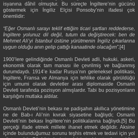
isyanına dâhil olmuştur. Bu süreçte İngiltere’nin gücünü
göstermek için İngiliz Elçisi Ponsoby’nin ifadesi çok
önemlidir:
“Eğer Osmanlı sarayı teklif ettiğim ticari şartları reddederse,
İngiltere yolunuz dil değil, tutum da değiştirecek: ben de
Mehmet Ali’yi İstanbul üstüne yürütmenin İngiliz çıkarlarına
uygun olduğu anın gelip çattığı kanaatinde olacağım”.
[4]
1900’lere gelindiğinde Osmanlı Devleti adli, hukuki, askeri,
ekonomik olarak tam manası ile çevrilmiş ve bağlanmış
durumdaydı. 1914’e kadar Rusya’nın geleneksel politikası,
İngiltere, Fransa ve Almanya için tehlike olarak görüldüğü
için umumi olarak devletler arası diplomaside Osmanlı
Devleti tarafında pozisyon almışlardır. Tabi bu pozisyonların
karşılığını mutlaka aldılar.
Osmanlı Devleti’nin bekası ne padişahın akıllıca yönetimine
ne de Bab-ı Ali’nin kıvrak siyasetine bağlıydı; Osmanlı
Devleti’nin bekası İngiltere’nin politikalarına bağlıydı.[5] Bu
gerçeği ifade etmek millete ihanet etmek değildir. Aksine
içinde bulunduğumuz sorunu teşhis etmek ve tedavi için yol