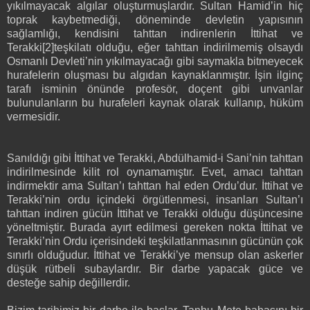
yıkılmayacak algılar oluşturmuşlardır. Sultan Hamid’in hiç
toprak kaybetmediği, döneminde devletin yapısının
sağlamlığı, kendisini tahttan indirenlerin İttihat ve
Terakki[2]teşkilatı olduğu, eğer tahttan indirilmemiş olsaydı
Osmanlı Devleti’nin yıkılmayacağı gibi saymakla bitmeyecek
hurafelerin oluşması bu algıdan kaynaklanmıştır. İşin ilginç
tarafı isminin önünde profesör, doçent gibi unvanlar
bulunulanların bu hurafeleri kaynak olarak kullanıp, hüküm
vermesidir.
Sanıldığı gibi İttihat ve Terakki, Abdülhamid-i Sani’nin tahttan
indirilmesinde kilit rol oynamamıştır. Evet, amacı tahttan
indirmektir ama Sultan’ı tahttan hal eden Ordu’dur. İttihat ve
Terakki’nin ordu içindeki örgütlenmesi, insanları Sultan’ı
tahttan indiren gücün İttihat ve Terakki olduğu düşüncesine
yöneltmiştir. Burada ayırt edilmesi gereken nokta İttihat ve
Terakki’nin Ordu içerisindeki teşkilatlanmasının gücünün çok
sınırlı olduğudur. İttihat ve Terakki’ye mensup olan askerler
düşük rütbeli subaylardır. Bir darbe yapacak güce ve
desteğe sahip değillerdir.