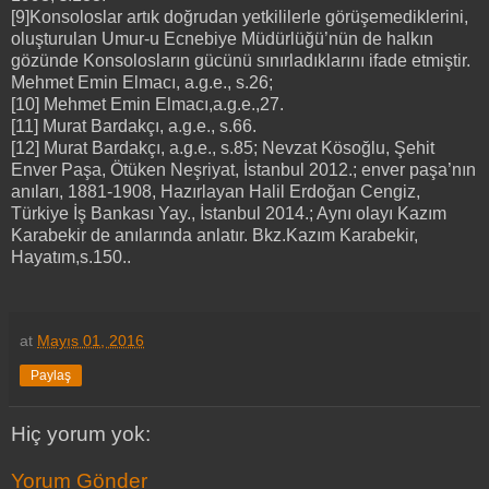
[9]Konsoloslar artık doğrudan yetkililerle görüşemediklerini,
oluşturulan Umur-u Ecnebiye Müdürlüğü’nün de halkın
gözünde Konsolosların gücünü sınırladıklarını ifade etmiştir.
Mehmet Emin Elmacı, a.g.e., s.26;
[10] Mehmet Emin Elmacı,a.g.e.,27.
[11] Murat Bardakçı, a.g.e., s.66.
[12] Murat Bardakçı, a.g.e., s.85; Nevzat Kösoğlu, Şehit
Enver Paşa, Ötüken Neşriyat, İstanbul 2012.; enver paşa’nın
anıları, 1881-1908, Hazırlayan Halil Erdoğan Cengiz,
Türkiye İş Bankası Yay., İstanbul 2014.; Aynı olayı Kazım
Karabekir de anılarında anlatır. Bkz.Kazım Karabekir,
Hayatım,s.150..
at
Mayıs 01, 2016
Paylaş
Hiç yorum yok:
Yorum Gönder