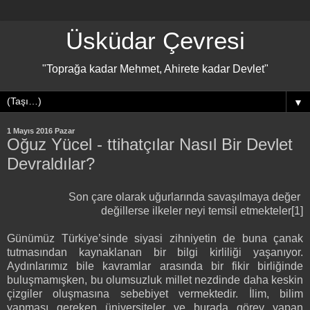
Üsküdar Çevresi
"Toprağa kadar Mehmet, Ahirete kadar Devlet"
▼
1 Mayıs 2016 Pazar
Oğuz Yücel - ttihatçılar Nasıl Bir Devlet
Devraldılar?
Son çare olarak uğurlarında savaşılmaya değer
değillerse ilkeler neyi temsil etmekteler[1]
Günümüz Türkiye’sinde siyasi zihniyetin de buna çanak
tutmasından kaynaklanan bir bilgi kirliliği yaşanıyor.
Aydınlarımız bile kavramlar arasında bir fikir birliğinde
buluşmamışken, bu olumsuzluk millet nezdinde daha keskin
çizgiler oluşmasına sebebiyet vermektedir. İlim, bilim
yapması gereken üniversiteler ve burada görev yapan