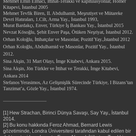
Mehmet Emin Elmacı, İttihat-Terakki ve kapitülasyonlar, Homer
Kitapevi, İstanbul 2005
Mehmet Tevfik Biren, II. Abdulhamit, Meşrutiyet ve Mütareke
Devri Hatıraları, 1.Cilt, Arma Yay., İstanbul 1993,
Murat Bardakçı, Enver, Türkiye İş Bankası Yay., İstanbul 2015
Nevzat Kösoğlu, Şehit Enver Paşa, Ötüken Neşriyat, İstanbul 2012.
Orhan Koloğlu, İttihatçılar ve Masonlar, Pozitif Yay.,İstanbul 2012
Orhan Koloğlu, Abdulhamid ve Masonlar, Pozitif Yay., İstanbul
2012.
Sina Akşin, 31 Mart Olayı, İmge Kitabevi, Ankara 2015.
Sina Akşin, Jön Türkler ve İttihat ve Terakki, İmge Kitabevi,
Ankara 2014
Stefanos Yerasimos, Az Gelişmişlik Sürecinde Türkiye, I Bizans’tan
Tanzimat’a, Gözle Yay., İstanbul 1974.
[1] Hew Strachan, Birinci Dünya Savaşı, Say Yay., İstanbul
2014.
[2] Bu konu hakkında Feroz Ahmad, Bernard Lewis
gözetiminde, Londra Üniversitesi tarafından kabul edilen bir