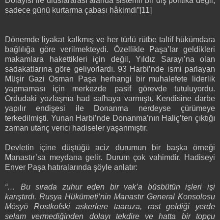
Dolayısı ile uluslararası alanda sistemli bir dış politika değil,
sadece günü kurtarma çabası hâkimdi”[11]
Dönemde liyakat kalkmış ve her türlü rütbe taltif hükümdara
bağlılığa göre verilmekteydi. Özellikle Paşa’lar geldikleri
makamlara hakettikleri için değil, Yıldız Sarayı’na olan
sadakatlarına göre geliyorlardı. 93 Harbi’nde ismi parlayan
Müşir Gazi Osman Paşa herhangi bir muhalefete liderlik
yapmaması için merkezde pasif görevde tutuluyordu.
Ordudaki yozlaşma had safhaya varmıştı. Kendisine darbe
yapılır endişesi ile Donanma nerdeyse çürümeye
terkedilmişti. Yunan Harbi’nde Donanma’nın Haliç’ten çıktığı
zaman utanç verici hadiseler yaşanmıştır.
Devletin içine düştüğü aciz durumun bir başka örneği
Manastır’sa meydana gelir. Durum çok vahimdir. Hadiseyi
Enver Paşa hatıralarında şöyle anlatır:
“… Bu sırada zuhur eden bir vak’a büsbütün işleri işi
karıştırdı. Rusya Hükümeti’nin Manastır General Konsolosu
Mösyö Rostkofski askerlere taaruza, rast geldiği yerde
selam vermediğinden dolayı tekdire ve hatta bir topçu