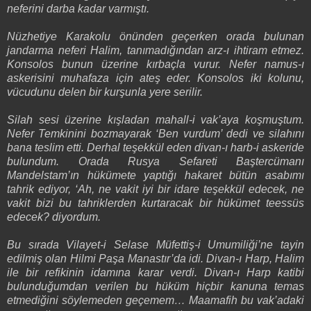
neferini darba kadar varmıştı.
Nüzhetiye Karakolu önünden geçerken orada bulunan
jandarma neferi Halim, tanımadığından arz-ı ihtiram etmez.
Konsolos bunun üzerine kırbaçla vurur. Nefer namus-ı
askerisini muhafaza için ateş eder. Konsolos iki kolunu,
vücudunu delen bir kurşunla yere serilir.
Silah sesi üzerine kışladan mahall-i vak’aya koşmuştum.
Nefer Temkinini bozmayarak ‘Ben vurdum’ dedi ve silahını
bana teslim etti. Derhal teşekkül eden divan-ı harb-i askeride
bulundum. Orada Rusya Sefareti Baştercümanı
Mandelstam’ın hükümete yaptığı hakaret bütün asabımı
tahrik ediyor, ‘Ah, ne vakit iyi bir idare teşekkül edecek, ne
vakit bizi bu tahriklerden kurtaracak bir hükümet teessüs
edecek? diyordum.
Bu sırada Vilayet-i Selase Müfettiş-i Umumiliği’ne tayin
edilmiş olan Hilmi Paşa Manastır’da idi. Divan-ı Harp, Halim
ile bir refikinin idamına karar verdi. Divan-ı Harp katibi
bulunduğumdan verilen bu hüküm hiçbir kanuna temas
etmediğini söylemeden geçemem… Maamafih bu vak’adaki