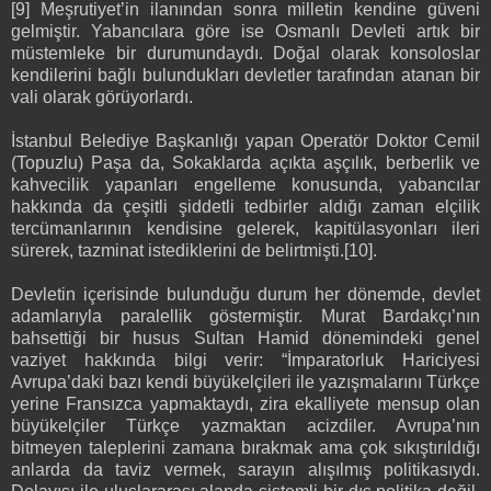
[9] Meşrutiyet’in ilanından sonra milletin kendine güveni
gelmiştir. Yabancılara göre ise Osmanlı Devleti artık bir
müstemleke bir durumundaydı. Doğal olarak konsoloslar
kendilerini bağlı bulundukları devletler tarafından atanan bir
vali olarak görüyorlardı.
İstanbul Belediye Başkanlığı yapan Operatör Doktor Cemil
(Topuzlu) Paşa da, Sokaklarda açıkta aşçılık, berberlik ve
kahvecilik yapanları engelleme konusunda, yabancılar
hakkında da çeşitli şiddetli tedbirler aldığı zaman elçilik
tercümanlarının kendisine gelerek, kapitülasyonları ileri
sürerek, tazminat istediklerini de belirtmişti.[10].
Devletin içerisinde bulunduğu durum her dönemde, devlet
adamlarıyla paralellik göstermiştir. Murat Bardakçı’nın
bahsettiği bir husus Sultan Hamid dönemindeki genel
vaziyet hakkında bilgi verir: “İmparatorluk Hariciyesi
Avrupa’daki bazı kendi büyükelçileri ile yazışmalarını Türkçe
yerine Fransızca yapmaktaydı, zira ekalliyete mensup olan
büyükelçiler Türkçe yazmaktan acizdiler. Avrupa’nın
bitmeyen taleplerini zamana bırakmak ama çok sıkıştırıldığı
anlarda da taviz vermek, sarayın alışılmış politikasıydı.