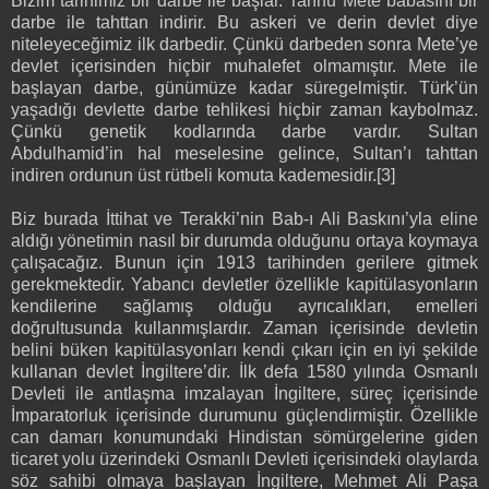
Bizim tarihimiz bir darbe ile başlar. Tanhu Mete babasını bir
darbe ile tahttan indirir. Bu askeri ve derin devlet diye
niteleyeceğimiz ilk darbedir. Çünkü darbeden sonra Mete’ye
devlet içerisinden hiçbir muhalefet olmamıştır. Mete ile
başlayan darbe, günümüze kadar süregelmiştir. Türk’ün
yaşadığı devlette darbe tehlikesi hiçbir zaman kaybolmaz.
Çünkü genetik kodlarında darbe vardır. Sultan
Abdulhamid’in hal meselesine gelince, Sultan’ı tahttan
indiren ordunun üst rütbeli komuta kademesidir.[3]
Biz burada İttihat ve Terakki’nin Bab-ı Ali Baskını’yla eline
aldığı yönetimin nasıl bir durumda olduğunu ortaya koymaya
çalışacağız. Bunun için 1913 tarihinden gerilere gitmek
gerekmektedir. Yabancı devletler özellikle kapitülasyonların
kendilerine sağlamış olduğu ayrıcalıkları, emelleri
doğrultusunda kullanmışlardır. Zaman içerisinde devletin
belini büken kapitülasyonları kendi çıkarı için en iyi şekilde
kullanan devlet İngiltere’dir. İlk defa 1580 yılında Osmanlı
Devleti ile antlaşma imzalayan İngiltere, süreç içerisinde
İmparatorluk içerisinde durumunu güçlendirmiştir. Özellikle
can damarı konumundaki Hindistan sömürgelerine giden
ticaret yolu üzerindeki Osmanlı Devleti içerisindeki olaylarda
söz sahibi olmaya başlayan İngiltere, Mehmet Ali Paşa