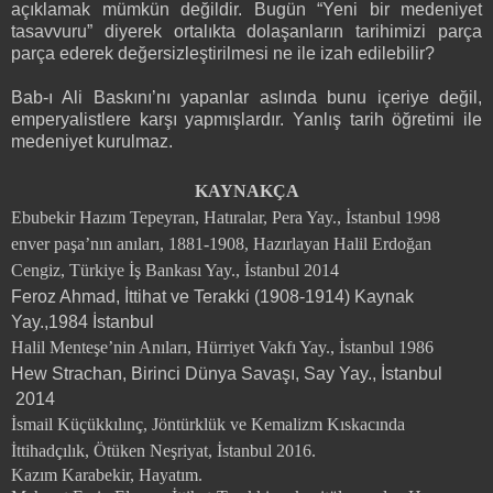
açıklamak mümkün değildir. Bugün “Yeni bir medeniyet
tasavvuru” diyerek ortalıkta dolaşanların tarihimizi parça
parça ederek değersizleştirilmesi ne ile izah edilebilir?
Bab-ı Ali Baskını’nı yapanlar aslında bunu içeriye değil,
emperyalistlere karşı yapmışlardır. Yanlış tarih öğretimi ile
medeniyet kurulmaz.
KAYNAKÇA
Ebubekir Hazım Tepeyran, Hatıralar, Pera Yay., İstanbul 1998
enver paşa’nın anıları, 1881-1908, Hazırlayan Halil Erdoğan
Cengiz, Türkiye İş Bankası Yay., İstanbul 2014
Feroz Ahmad, İttihat ve Terakki (1908-1914) Kaynak
Yay.,1984 İstanbul
Halil Menteşe’nin Anıları, Hürriyet Vakfı Yay., İstanbul 1986
Hew Strachan, Birinci Dünya Savaşı, Say Yay., İstanbul
2014
İsmail Küçükkılınç, Jöntürklük ve Kemalizm Kıskacında
İttihadçılık, Ötüken Neşriyat, İstanbul 2016.
Kazım Karabekir, Hayatım.