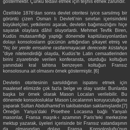
göstermektir. Çünkü tedavi etmek için teşhis etmek zaruridir.
Özellikle 1876’dan sonra devlet otoritesi iyice sarsılmış bir
görüntü çizen Osman lı Devleti’nin sınırları içerisindeki
büyükelçiler, yetkilerini aşarak, devletin bağımsızlığını hiçe
sayarak olaylara dâhil oluyorlardı. Mehmet Tevfik Biren,
Kudüs mutasarrıflığı yaptığı dönemde kapitülasyonlardan
dolayı konsolosların gücünün arttığından şikayet etmiş ve
“
hiç bir yerde emsaline rastlanmayacak derecede küstahça
”diye nitelendirdiği olayda, Kudüs’te Latin cemaatlerinden
birini ziyaretinde verilen konferansta, oturduğu koltuğun
yanındaki kral tahtına benzeyen koltuğun Fransız
konsolosuna ait olmasını örnek göstermiştir. [6]
Devletin otoritesinin sarsıldığının ispatını etmek için
maalesef elimizde çok fazla belge ve olay vardır. Bunlarda
başka bir örnek olarak Mason Locaları verilebilir. Bu
dönemde konsolosluklar Mason Localarının koruyuculuğunu
yaparak Sultan Abdulhamid’in takibatından saklamışlardır.[7]
Örneğin Yanya’daki Proethee Locasına bağlı Yanyalı
masonlar, Fransa maşrık-ı azamının Paris’teki merkezine
mektup yazarak, üyeleri içerisinde bir Fransız vatandaşının
da olmasından dolayı Fransa Konsolosluğu’nun