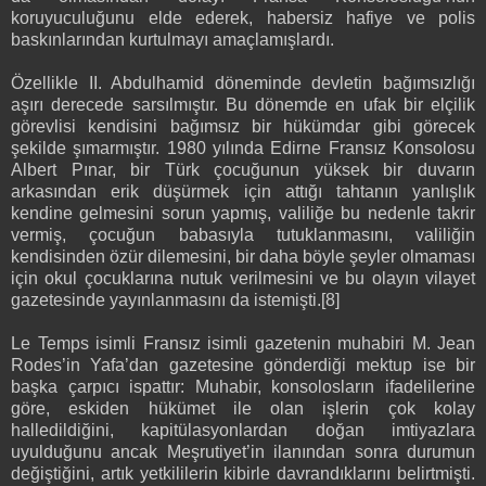
koruyuculuğunu elde ederek, habersiz hafiye ve polis
baskınlarından kurtulmayı amaçlamışlardı.
Özellikle II. Abdulhamid döneminde devletin bağımsızlığı
aşırı derecede sarsılmıştır. Bu dönemde en ufak bir elçilik
görevlisi kendisini bağımsız bir hükümdar gibi görecek
şekilde şımarmıştır. 1980 yılında Edirne Fransız Konsolosu
Albert Pınar, bir Türk çocuğunun yüksek bir duvarın
arkasından erik düşürmek için attığı tahtanın yanlışlık
kendine gelmesini sorun yapmış, valiliğe bu nedenle takrir
vermiş, çocuğun babasıyla tutuklanmasını, valiliğin
kendisinden özür dilemesini, bir daha böyle şeyler olmaması
için okul çocuklarına nutuk verilmesini ve bu olayın vilayet
gazetesinde yayınlanmasını da istemişti.[8]
Le Temps isimli Fransız isimli gazetenin muhabiri M. Jean
Rodes’in Yafa’dan gazetesine gönderdiği mektup ise bir
başka çarpıcı ispattır: Muhabir, konsolosların ifadelilerine
göre, eskiden hükümet ile olan işlerin çok kolay
halledildiğini, kapitülasyonlardan doğan imtiyazlara
uyulduğunu ancak Meşrutiyet’in ilanından sonra durumun
değiştiğini, artık yetkililerin kibirle davrandıklarını belirtmişti.