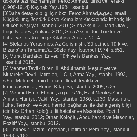
doktora tezi hazırlamıştır. Feroz Ahmad, İttihat ve Terakki
(1908-1914) Kaynak Yay.,1984 İstanbul.
[3]Daha detaylkı bilgi için bkz. Feroz Ahmad,a.g.e.; İsmail
Küçükkılınç, Jöntürklük ve Kemalizm Kıskacında İttihadçılık,
Ötüken Neşriyat, İstanbul 2016; Sina Akşin, 31 Mart Olayı,
İmge Kitabevi, Ankara 2015; Sina Akşin, Jön Türkler ve
İttihat ve Terakki, İmge Kitabevi, Ankara 2014.
[4] Stefanos Yerasimos, Az Gelişmişlik Sürecinde Türkiye, I
Bizans’tan Tanzimat’a, Gözle Yay., İstanbul 1974, s.551.
[5] Murat Bardakçı, Enver, Türkiye İş Bankası Yay.,
İstanbul 2015.
[6] Mehmet Tevfik Biren, II. Abdulhamit, Meşrutiyet ve
Mütareke Devri Hatıraları, 1.Cilt, Arma Yay., İstanbul1993,
s.95.; Mehmet Emin Elmacı, İttihat-Terakki ve
kapitülasyonlar, Homer Kitapevi, İstanbul 2005, s.25.
[7] Mehmet Emin Elmacı, a.g.e., s.26; Halil Menteşe’nin
Anıları, Hürriyet Vakfı Yay., İstanbul 1986, s.130; Masonluk,
İttihat Terakki ve Abdulhamid bağlantısı ile daha geniş bilgi
için bkz Orhan Koloğlu, İttihatçılar ve Masonlar, Pozitif
Yay.,İstanbul 2012; Orhan Koloğlu, Abdulhamid ve Masonlar,
Pozitif Yay., İstanbul 2012.
[8] Ebubekir Hazım Tepeyran, Hatıralar, Pera Yay., İstanbul
1998, s.183.