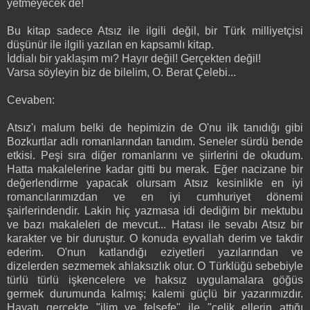
yetmeyecek de!
Bu kitap sadece Atsız ile ilgili değil, bir Türk milliyetçisi
düşünür ile ilgili yazılan en kapsamlı kitap.
İddialı bir yaklaşım mı? Hayır değil! Gerçekten değil!
Varsa söyleyin biz de bilelim, O. Berat Çelebi...
Cevaben:
Atsız'ı malum belki de hepimizin de O'nu ilk tanıdığı gibi
Bozkurtlar adlı romanlarından tanıdım. Seneler sürdü bende
etkisi. Peşi sıra diğer romanlarını ve şiirlerini de okudum.
Hatta makalelerine kadar gitti bu merak. Eğer nacizane bir
değerlendirme yapacak olursam Atsız kesinlikle en iyi
romancılarımızdan ve en iyi cumhuriyet dönemi
şairlerindendir. Lakin hiç yazmasa idi dediğim bir mektubu
ve bazı makaleleri de mevcut... Hatası ile sevabı Atsız bir
karakter ve bir duruştur. O konuda eyvallah derim ve takdir
ederim. O'nun katlandığı eziyetleri yazılarından ve
dizelerden sezmemek ahlaksızlık olur. O Türklüğü sebebiyle
türlü türlü işkencelere ve haksız uygulamalara göğüs
germek durumunda kalmış; kalemi güçlü bir yazarımızdır.
Hayatı gerçekte "ilim ve felsefe" ile "çelik ellerin attığı