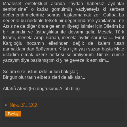
Maalesef entelektüel alanda "aydan habersiz aydınlar
senfonisine" o kadar gömülmüş vaziyetteyiz ki serbest
değerlendirmeleriniz sonrası taşlanmamak zor. Galiba bu
nedenle bu nedenle felsefi bir değerlendirme yapılamadı ne
Atsız ne de diğer önde gelen milliyetçi isimler için.Dilerim bu
bir adımdır ve üstbaşlıklar ile devamı gelir. Mesela Türk
İslamı, mesela Arap Baharı, mesela aydın sorunsalı... Fırat
Kargıoğlu hocamın ellerinden değil; de kalem tutan
parmaklarından öpüyorum. Kitap için yazı yazan başta Mete
üstadım olmak üzere herkesi selamlıyorum. Bir iki cümle
yazayım diye başlamıştım ki yine gevezelik etmişim...
Selam size üstünüzde bütün bakışlar;
Bir gün olur tarih elbet sizleri de alkışlar...
Allahû Âlem (En doğrusunu Allah bilir)
at
Mayıs 31, 2013
Paylaş