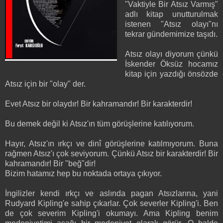
"Vaktiyle Bir Atsız Varmış"
adlı kitap unutturulmak
istenen "Atsız olayı"nı
tekrar gündemimize taşıdı.
Atsız olayı diyorum çünkü
İskender Öksüz hocamız
kitap için yazdığı önsözde
Atsız için bir "olay" der.
Evet Atsız bir olaydır! Bir kahramandır! Bir karakterdir!
Bu demek değil ki Atsız'ın tüm görüşlerine katılıyorum.
Hayır, Atsız'ın ırkçı ve dinî görüşlerine katılmıyorum. Buna
rağmen Atsız'ı çok seviyorum. Çünkü Atsız bir karakterdir! Bir
kahramandır! Bir "beğ"dir!
Bizim hatamız hep bu noktada ortaya çıkıyor.
İngilizler kendi ırkçı ve aslında pagan Atsızlarına, yani
Rudyard Kipling'e sahip çıkarlar. Çok severler Kipling'i. Ben
de çok severim Kipling'i okumayı. Ama Kipling benim