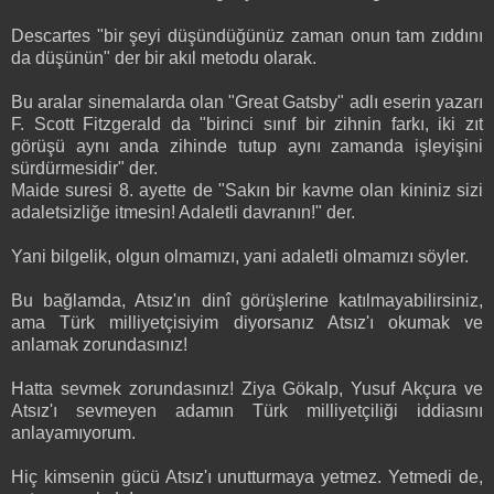
Descartes "bir şeyi düşündüğünüz zaman onun tam zıddını
da düşünün" der bir akıl metodu olarak.
Bu aralar sinemalarda olan "Great Gatsby" adlı eserin yazarı
F. Scott Fitzgerald da "birinci sınıf bir zihnin farkı, iki zıt
görüşü aynı anda zihinde tutup aynı zamanda işleyişini
sürdürmesidir" der.
Maide suresi 8. ayette de "Sakın bir kavme olan kininiz sizi
adaletsizliğe itmesin! Adaletli davranın!" der.
Yani bilgelik, olgun olmamızı, yani adaletli olmamızı söyler.
Bu bağlamda, Atsız'ın dinî görüşlerine katılmayabilirsiniz,
ama Türk milliyetçisiyim diyorsanız Atsız'ı okumak ve
anlamak zorundasınız!
Hatta sevmek zorundasınız! Ziya Gökalp, Yusuf Akçura ve
Atsız'ı sevmeyen adamın Türk milliyetçiliği iddiasını
anlayamıyorum.
Hiç kimsenin gücü Atsız'ı unutturmaya yetmez. Yetmedi de,