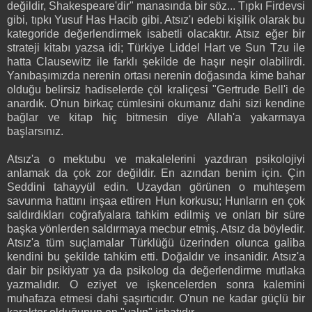
değildir, Shakespeare'dir" manasında bir söz... Tıpkı Firdevsi
gibi, tıpkı Yusuf Has Hacib gibi. Atsız'ı edebi kişilik olarak bu
kategoride değerlendirmek isabetli olacaktır. Atsız eğer bir
strateji kitabı yazsa idi; Türkiye Liddel Hart ve Sun Tzu ile
hatta Clausewitz ile farklı şekilde de haşır neşir olabilirdi.
Yanıbaşımızda nerenin ortası nerenin doğasında kime bahar
olduğu belirsiz hadiselerde çöl kraliçesi "Gertrude Bell'i de
anardık. O'nun birkaç cümlesini okumanız dahi sizi kendine
bağlar ve kitap hiç bitmesin diye Allah'a yakarmaya
başlarsınız.
Atsız'a o mektubu ve makalelerini yazdıran psikolojiyi
anlamak da çok zor değildir. En azından benim için. Çin
Seddini tahayyül edin. Uzaydan görünen o muhteşem
savunma hattını inşaa ettiren Hun korkusu; Hunların en çok
saldırdıkları coğrafyalara tahkim edilmiş ve onları bir süre
başka yönlerden saldırmaya mecbur etmiş. Atsız da böyledir.
Atsız'a tüm suçlamalar Türklüğü üzerinden olunca galiba
kendini bu şekilde tahkim etti. Doğaldır ve insanidir. Atsız'a
dair bir psikiyatr ya da psikolog da değerlendirme mutlaka
yazmalıdır. O eziyet ve işkencelerden sonra kalemini
muhafaza etmesi dahi şaşırtıcıdır. O'nun ne kadar güçlü bir