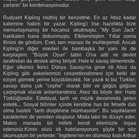
zarların" bir kombinasyonudur.
Rudyard Kipling müthiş bir benzetme. En az Atsız kadar
kalemine hakim bir yazar. Kipling'i lise hazırlıkta bize
memurlaşmamış bir hocamız okutmuştu. "My Son Jack"
hakikaten bana dokunmuştu. Etkilenmiştim. Yıllar sonra
filmini de gördüm. Evet, tam manası ile muhteşemdi. Ancak
Kipling'in diğer eserleri ile bambaşka bir yanı ile de
karşılaştım. "Büyük Oyun" tabiri O'na aitti ve devlet
tarafından da destek almış biriydi. Hele ki savaş döneminde.
Eğer ülkemiz İkinci Dünya Savaşı'na girse idi Atsız da
Kipling gibi askerlerimizi cesaretlendirmesi için belki de
eziyet görmek yerine büyütülecekti. Ne yazık ki biz Türkler;
savaşı daha çok "cephe" olarak bilir ve göğüs göğüse
çarpışmak olarak anlamlandırırız. Atsız da böyle der: Harp
Türklüğündür. Edebiyat, tarih ve müzik devamında gelen
estetik... Sosyal bilimler içinde kendine has bir felsefe dalı
olma hasleti "tarih disiplinine münhasırdır". Bu saydıklarım
karakterleri de yeniden oluşturur. Moda tabir ile dizayn eder.
Makro manada bir milleti kendi ellerinizle inşaa
edersiniz.Kimin sözü idi hatırlamıyorum; şöyle bir söz
okumuştum bir yerlerde: "İngiltere'nin en ölümsüz kralı Arthur