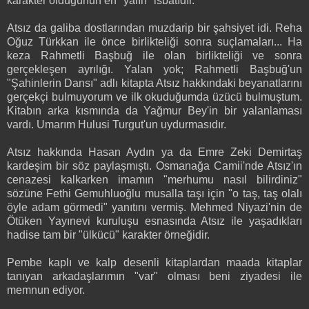
karakter olduğunun en "yalın" isbatıdır.
Atsız da galiba dostlarından muzdarip bir şahsiyet idi. Reha
Oğuz Türkkan ile önce birlikteliği sonra suçlamaları... Ha
keza Rahmetli Başbuğ ile olan birlikteliği ve sonra
gerçekleşen ayrılığı. Yalan yok; Rahmetli Başbuğ'un
"Şahinlerin Dansı" adlı kitapta Atsız hakkındaki beyanatlarını
gerçekçi bulmuyorum ve ilk okuduğumda üzücü bulmuştum.
Kitabın arka kısmında da Yağmur Bey'in bir yalanlaması
vardı. Umarım Hulusi Turgut'un uydurmasıdır.
Atsız hakkında Hasan Aydın ya da Emre Zeki Demirtaş
kardeşim bir söz paylaşmıştı. Osmanağa Camii'nde Atsız'ın
cenazesi kalkarken imamın "merhumu nasıl bilirdiniz"
sözüne Fethi Gemuhluoğlu musalla taşı için "o taş, taş olalı
öyle adam görmedi" yanıtını vermiş. Mehmed Niyazi'nin de
Ötüken Yayınevi kuruluşu esnasında Atsız ile yaşadıkları
hadise tam bir "ülkücü" karakter örneğidir.
Pembe kaplı ve kalp desenli kitaplardan maada kitaplar
tanıyan arkadaşlarımın "var" olması beni ziyadesi ile
memnun ediyor.