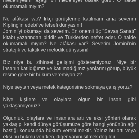
medeniyetimi aşağı bir medeniyet olarak görür. O halde
okumamalı mıyım?
Ne alâkası var? Irkçı görüşlerine katılmam ama severim
Kipling'in edebî ve felsefî dünyasını!
Jomini'yi okumayı da severim. En önemli üç "Savaş Sanatı"
kitabı yazarından biridir ve Türklerden nefret eder. O halde
okumamalı mıyım? Ne alâkası var? Severim Jomini'nin
stratejik ve taktik ve metodik dünyasını!
Biz niye bu zihinsel gelişimi gösteremiyoruz! Niye bir
insanın katıldığımız ve katılmadığımız yanlarını görüp, büyük
resme göre bir hüküm veremiyoruz?
Niye şeytan veya melek kategorisine sokmaya çalışıyoruz?
Niye kişilere ve olaylara olgun bir insan gibi
yaklaşamıyoruz?
Olgunluk, olaylara ve insanlara artı ve eksi yönleri olarak
yaklaşıp, kendi dünya görüşümüze göre hangi yönünün ağır
bastığı konusunda hüküm verebilmektir. Yalnız bu artı veya
eksi bu hükmü verirken, diğer yanını silmek değildir.