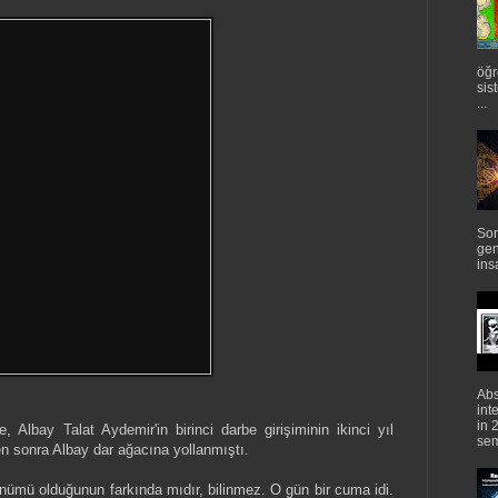
öğr
sis
...
Sor
gen
ins
Abs
int
in 
, Albay Talat Aydemir'in birinci darbe girişiminin ikinci yıl
semi
n sonra Albay dar ağacına yollanmıştı.
nümü olduğunun farkında mıdır, bilinmez. O gün bir cuma idi.