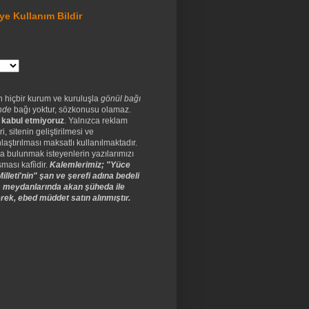
ye Kullanım Bildir
n hiçbir kurum ve kuruluşla
gönül bağı
nde
bağı yoktur, sözkonusu olamaz.
 kabul etmiyoruz
. Yalnızca reklam
ri, sitenin geliştirilmesi ve
laştırılması maksatlı kullanılmaktadır.
a bulunmak isteyenlerin yazılarımızı
ması kafîidir.
Kalemlerimiz; "Yüce
illeti'nin" şan ve şerefi adına bedeli
 meydanlarında akan şüheda ile
rek, ebed müddet satın alınmıştır.