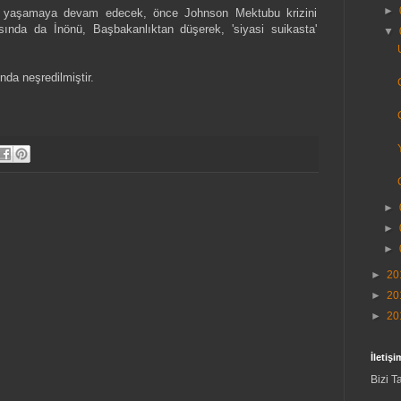
►
eri yaşamaya devam edecek, önce Johnson Mektubu krizini
ında da İnönü, Başbakanlıktan düşerek, 'siyasi suikasta'
▼
da neşredilmiştir.
►
►
►
►
20
►
20
►
20
İletişi
Bizi T