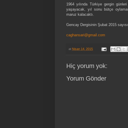
1964 yılında Türkiye gergin günl
yaşayacak, yıl sonu bütçe oylamas
maruz kalacaktı.
Gencay Dergisinin Şubat 2015 sayısın
caghansari@gmail.com
at
Nisan 14, 2015
Hiç yorum yok:
Yorum Gönder