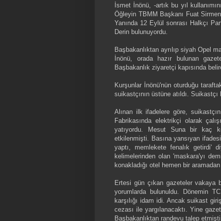
İsmet İnönü, -artık bu yıl kullanımı
Öğleyin TBMM Başkanı Fuat Sirmen il
Yanında 12 Eylül sonrası Halkçı Par
Derin bulunuyordu.
Başbakanlıktan ayrılıp siyah Opel mak
İnönü, orada hazır bulunan gazete
Başbakanlık ziyaretçi kapısında belir
Kurşunlar İnönü'nün oturduğu taraftak
suikastçının üstüne atıldı. Suikastçı 
Alınan ilk ifadelere göre, suikastç
Fabrikasında elektrikçi olarak ça
yatıyordu. Mesut Suna bir kaç ke
etkilenmişti. Basına yansıyan ifadesi
yaptı, memlekete fenalık getirdi' d
kelimelerinden olan 'maskara'yı dem
konakladığı otel hemen bir aramadan ge
Ertesi gün çıkan gazeteler vakaya b
yorumlarda bulunuldu. Dönemin TCK'
karşılığı idam idi. Ancak suikast gir
cezası ile yargılanacaktı. Yine gaze
Başbakanlıktan randevu talep etmişt