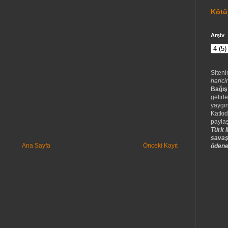
Kötü
Arşiv
Siteni
harici
Bağış
gelirle
yaygın
Katkıd
paylaş
Türk M
savaş
Ana Sayfa
Önceki Kayıt
ödene