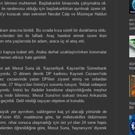
nın bitmesi muhtemel- Başbakanlık binasında çalışmakta idi.
e randevusu olduğu için başbakanlıktan ayrılmak üzere idi.
ti'yi kuracak olan sekreteri Necdet Calp ve Müsteşar Haldun
en 
bir
zek
am aracına binildi. Bu sırada kısa süreli bir duraklama oldu.
cilerden biri ile lafladı. Araç hareket etmek üzere iken
en orta yaşlarında bir adam, araca üç el ateş etti.
i kapıya isabet etti. Araba derhal uzaklaştırılırken korumalar
hemen etkisiz hale getirildi.
dün
biyo
ının adı Mesut Suna idi. Kayseriliydi. Kayseri'de Sümerbank
lışıyordu. O dönem devrik DP kadrosu Kayseri Cezaevi'nde
z cezaevinde yatan DPlileri ziyaret etmiş ve onlardan
nde, 27 Mayıs'dan İnönü'yü sorumlu tutuyor, 'İhtilali sebepsiz
iyordu. İnönü bu ifadeler kendisine ulaştırıldığında meşhur
iş midir bilinmez. Mesut Suna'nın suikast öncesi Ankara'da
çirildi. Delil niteliği taşıyan objelere el konuldu.
Nan
Bir
üyük yer ayırırken, saldırganın kaç yıl alacağı yönünde de
sinin 450. maddesine göre, bir milletvekillini öldürmenin
işimi, nihai sonuca ulaşmadığı için üst yıl olan 24 sene hapis
telerden öğrenildiğine göre, Mesut Suna, 'hayranıyım' diyerek
i.