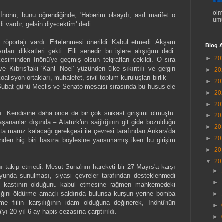
olm
İnönü, bunu öğrendiğinde, 'Haberim olsaydı, asıl marifet o
umu
 vardır, gelsin diyecektim' dedi.
röportajı vardı. Ertelenmesi önerildi. Kabul etmedi. Akşam
Blog A
rları dikkatleri çekti. Elli senedir bu işlere alışığım dedi.
►
20
esiminden İnönü'ye geçmiş olsun telgrafları çekildi. O sıra
 Kıbrıs'taki 'Kanlı Noel' yüzünden ülke sıkıntılı ve gergin
►
20
alisyon ortakları, muhalefet, sivil toplum kuruluşları birlik
►
20
 Şubat günü Meclis ve Senato mesaisi sırasında bu husus ele
►
20
►
20
ı. Kendisine daha önce de bir çok suikast girişimi olmuştu.
►
20
şananlar dışında – Atatürk'ün sağlığının git gide bozulduğu
►
20
sta maruz kalacağı gerekçesi ile çevresi tarafından Ankara'da
►
20
rinden hiç biri basına böylesine yansımamış iken bu girişim
►
20
▼
20
 takip etmedi. Mesut Suna'nın hareketi bir 27 Mayıs'a karşı
►
yunda sunulması, siyasi çevreler tarafından desteklenmedi
►
e kastının olduğunu kabul etmesine rağmen mahkemedeki
iğini öldürme amaçlı saldırıda bulunsa kurşun yerine bomba
►
eme fiilin karşılığının idam olduğuna değinerek, İnönü'nün
►
yı 20 yıl 6 ay hapis cezasına çarptırıldı.
►