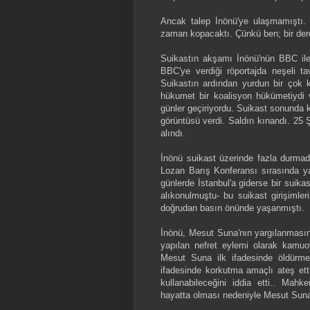
Ancak talep İnönü'ye ulaşmamıştı. 
zaman kopacaktı. Çünkü ben; bir derdi
Suikastın akşamı İnönü'nün BBC ile 
BBC'ye verdiği röportajda neşeli tavı
Suikastın ardından yurdun bir çok k
hükumet bir koalisyon hükümetiydi ve
günler geçiriyordu. Suikast sonunda ko
görüntüsü verdi. Saldırı kınandı. 25
alındı.
İnönü suikast üzerinde fazla durmad
Lozan Barış Konferansı sırasında ya
günlerde İstanbul'a giderse bir suika
alıkonulmuştu- bu suikast girişimle
doğrudan basın önünde yaşanmıştı.
İnönü, Mesut Suna'nın yargılanmasını
yapılan nefret eylemi olarak kamuo
Mesut Suna ilk ifadesinde öldürm
ifadesinde korkutma amaçlı ateş ett
kullanabileceğini iddia etti.. Mahk
hayatta olması nedeniyle Mesut Suna'