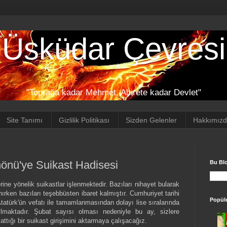
Üsküdar Çevresi
"Toprağa kadar Mehmet, Ahirete kadar Devlet"
Site Tanımı
Gizlilik Politikası
Sizden Gelenler
Hakkımız
nönü'ye Suikast Hadisesi
Bu Bl
rine yönelik suikastlar işlenmektedir. Bazıları nihayet bularak
nırken bazıları teşebbüsten ibaret kalmıştır. Cumhuriyet tarihi
Popüle
tatürk'ün vefatı ile tamamlanmasından dolayı lise sıralarında
lmaktadır. Şubat sayısı olması nedeniyle bu ay, sizlere
attığı bir suikast girişimini aktarmaya çalışacağız.