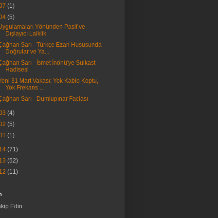
07
(1)
04
(5)
Uygulamaları Yönünden Pasif ve
Dışlayıcı Laiklik
Çağhan Sarı - Türkçe Ezan Hususunda
Doğrular ve Ya...
Çağhan Sarı - İsmet İnönü'ye Suikast
Hadisesi
Yeni 31 Mart Vakası: Yok Kablo Koptu,
Yok Frekans ...
Çağhan Sarı - Dumlupınar Faciası
03
(4)
02
(5)
01
(1)
14
(71)
13
(52)
12
(11)
m
akip Edin.