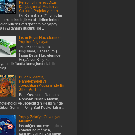
Person of Interest Dizisinin
Karşılaştırmalı Analizi ve
Gelecek Projeksiyonları
Öz Bu makale, 21. yüzyılın
önemli teknolojik ve etik ikilemlerinden
i olan kitlesel veri gözetimi ve yapay
a (YZ) tahmin gücünü, ge...
İnsan Beyni Hücrelerinden
Yapılan Bilgisayar
Bu 35.000 Dolarlık
Bilgisayar, Hapsedilmiş
İnsan Beyin Hücrelerinden
Güç Alıyor Bir şirket
yanın ilk “kodla konuşlandırılabilir
loji...
Bulanık Mantık,
Nanoteknoloji ve
Jeopolitiğin Kesişiminde Bir
Siber-Gerilim
Bart Kosko'nun Nanotime
Romanı: Bulanık Mantık,
oteknoloji ve Jeopolitiğin Kesişiminde
 Siber-Gerilim I. Giriş Bart Kosko, bilim ...
Yapay Zeka'ya Güveniyor
Muyuz?
İnsanlığın onu evcilleştirme
çabalarına rağmen,
belirsizlik günlük yaşamın