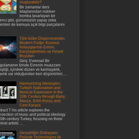
oluşturabilir?
Bir zamanlar ders
kitaplarından nükleer
bomba tasarlayan bir
enci gibi, günümüzün yapay zeka
temleri de kamuya açık bilgi parçalarını
Türk-İslâm Düşüncesinden
Modern Fiziğe: Kozmos
Anlayışlarının Evrimi,
Karşılaştırılması ve Felsefi
Boyutları
Giriş: Evrensel Bir
gulamanın İzinde Evrenin muazzam
işliği, içindeki düzen ve karmaşıklık,
anlık var olduğundan beri düşünürleri, ...
Harmonizing Ideologies:
Turkish Nationalism and
Musical Expression in the
20th Century through Barış
Manço, Erkin Koray, and
Cem Karaca
tract T his article explores the
ersection of music and political ideology
20th-century Turkey, focusing on three
nal artists: ...
Gerçekliğin Distopyası:
Palantir Technologies ile