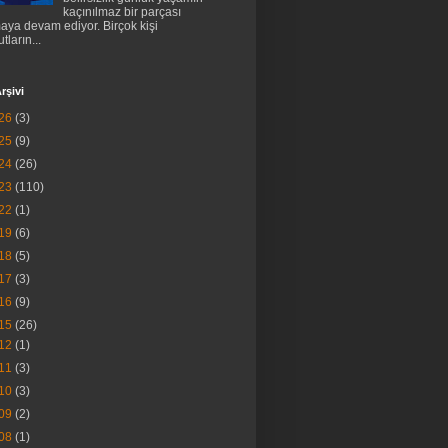
kaçınılmaz bir parçası
aya devam ediyor. Birçok kişi
tların...
rşivi
26
(3)
25
(9)
24
(26)
23
(110)
22
(1)
19
(6)
18
(5)
17
(3)
16
(9)
15
(26)
12
(1)
11
(3)
10
(3)
09
(2)
08
(1)