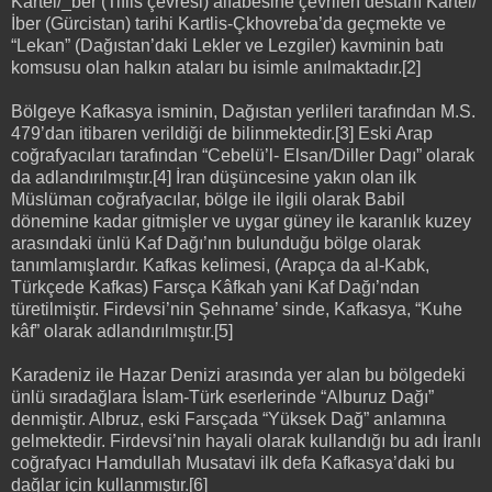
Kartel/_ber (Tiflis çevresi) alfabesine çevrilen destanî Kartel/
İber (Gürcistan) tarihi Kartlis-Çkhovreba’da geçmekte ve
“Lekan” (Dağıstan’daki Lekler ve Lezgiler) kavminin batı
komsusu olan halkın ataları bu isimle anılmaktadır.[2]
Bölgeye Kafkasya isminin, Dağıstan yerlileri tarafından M.S.
479’dan itibaren verildiği de bilinmektedir.[3] Eski Arap
coğrafyacıları tarafından “Cebelü’l- Elsan/Diller Dagı” olarak
da adlandırılmıştır.[4] İran düşüncesine yakın olan ilk
Müslüman coğrafyacılar, bölge ile ilgili olarak Babil
dönemine kadar gitmişler ve uygar güney ile karanlık kuzey
arasındaki ünlü Kaf Dağı’nın bulunduğu bölge olarak
tanımlamışlardır. Kafkas kelimesi, (Arapça da al-Kabk,
Türkçede Kafkas) Farsça Kâfkah yani Kaf Dağı’ndan
türetilmiştir. Firdevsi’nin Şehname’ sinde, Kafkasya, “Kuhe
kâf” olarak adlandırılmıştır.[5]
Karadeniz ile Hazar Denizi arasında yer alan bu bölgedeki
ünlü sıradağlara İslam-Türk eserlerinde “Alburuz Dağı”
denmiştir. Albruz, eski Farsçada “Yüksek Dağ” anlamına
gelmektedir. Firdevsi’nin hayali olarak kullandığı bu adı İranlı
coğrafyacı Hamdullah Musatavi ilk defa Kafkasya’daki bu
dağlar için kullanmıştır.[6]