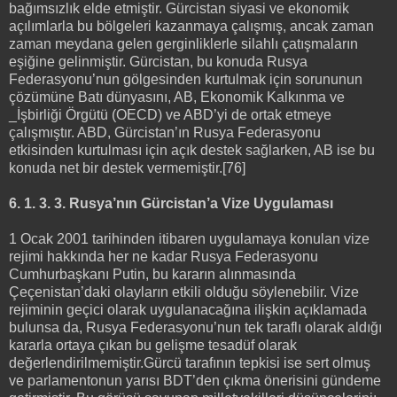
bağımsızlık elde etmiştir. Gürcistan siyasi ve ekonomik
açılımlarla bu bölgeleri kazanmaya çalışmış, ancak zaman
zaman meydana gelen gerginliklerle silahlı çatışmaların
eşiğine gelinmiştir. Gürcistan, bu konuda Rusya
Federasyonu’nun gölgesinden kurtulmak için sorununun
çözümüne Batı dünyasını, AB, Ekonomik Kalkınma ve
_İşbirliği Örgütü (OECD) ve ABD’yi de ortak etmeye
çalışmıştır. ABD, Gürcistan’ın Rusya Federasyonu
etkisinden kurtulması için açık destek sağlarken, AB ise bu
konuda net bir destek vermemiştir.[76]
6. 1. 3. 3. Rusya’nın Gürcistan’a Vize Uygulaması
1 Ocak 2001 tarihinden itibaren uygulamaya konulan vize
rejimi hakkında her ne kadar Rusya Federasyonu
Cumhurbaşkanı Putin, bu kararın alınmasında
Çeçenistan’daki olayların etkili olduğu söylenebilir. Vize
rejiminin geçici olarak uygulanacağına ilişkin açıklamada
bulunsa da, Rusya Federasyonu’nun tek taraflı olarak aldığı
kararla ortaya çıkan bu gelişme tesadüf olarak
değerlendirilmemiştir.Gürcü tarafının tepkisi ise sert olmuş
ve parlamentonun yarısı BDT’den çıkma önerisini gündeme