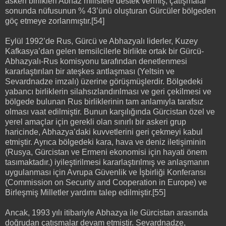
askeri birlikleri Abhaz milislere destek vermiş, çatışmalar
sonunda nüfusunun % 43’ünü oluşturan Gürcüler bölgeden
göç etmeye zorlanmıştır.[54]
Eylül 1992’de Rus, Gürcü ve Abhazyalı liderler, Kuzey
Kafkasya’dan gelen temsilcilerle birlikte ortak bir Gürcü-
Abhazyalı-Rus komisyonu tarafından denetlenmesi
kararlaştırılan bir ateşkes antlaşması (Yeltsin ve
Sevardnadze imzalı) üzerine görüşmüşlerdir. Bölgedeki
yabancı birliklerin silahsızlandırılması ve geri çekilmesi ve
bölgede bulunan Rus birliklerinin tam anlamıyla tarafsız
olması vaat edilmiştir. Bunun karşılığında Gürcistan özel ve
yerel amaçlar için gerekli olan sınırlı bir askeri grup
haricinde, Abhazya’daki kuvvetlerini geri çekmeyi kabul
etmiştir. Ayrıca bölgedeki kara, hava ve deniz iletişiminin
(Rusya, Gürcistan ve Ermeni ekonomisi için hayati önem
tasımaktadır.) iyileştirilmesi kararlaştırılmış ve anlaşmanın
uygulanması için Avrupa Güvenlik ve İşbirliği Konferansı
(Commission on Security and Cooperation in Europe) ve
Birleşmiş Milletler yardımı talep edilmiştir.[55]
Ancak, 1993 yılı itibariyle Abhazya ile Gürcistan arasında
doğrudan çatışmalar devam etmiştir. Sevardnadze,