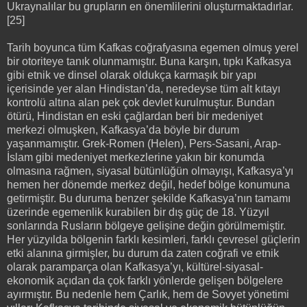
Ukraynalılar bu grupların en önemlilerini oluşturmaktadırlar.
[25]
Tarih boyunca tüm Kafkas coğrafyasına egemen olmuş yerel
bir otoriteye tanık olunmamıştır. Buna karşın, tıpkı Kafkasya
gibi etnik ve dinsel olarak oldukça karmaşık bir yapı
içerisinde yer alan Hindistan’da, neredeyse tüm alt kıtayı
kontrolü altına alan pek çok devlet kurulmuştur. Bundan
ötürü, Hindistan en eski çağlardan beri bir medeniyet
merkezi olmuşken, Kafkasya’da böyle bir durum
yaşanmamıştır. Grek-Romen (Helen), Pers-Sasani, Arap-
İslam gibi medeniyet merkezlerine yakın bir konumda
olmasına rağmen, siyasal bütünlüğün olmayışı, Kafkasya’yı
hemen her dönemde merkez değil, hedef bölge konumuna
getirmiştir. Bu duruma benzer şekilde Kafkasya’nın tamamı
üzerinde egemenlik kurabilen bir dış güç de 18. Yüzyıl
sonlarında Rusların bölgeye gelişine değin görülmemiştir.
Her yüzyılda bölgenin farklı kesimleri, farklı çevresel güçlerin
etki alanına girmişler, bu durum da zaten coğrafi ve etnik
olarak paramparça olan Kafkasya’yı, kültürel-siyasal-
ekonomik açıdan da çok farklı yönlerde gelişen bölgelere
ayırmıştır. Bu nedenle hem Çarlık, hem de Sovyet yönetimi