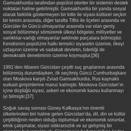
Gamsakhurdia tarafından popülist otoriter bir sistemin destek
noktaları haline getirilmiştir. Gamsakhurdia bir yanda sosyal
olarak farklılık göstermeyen bir kitle ile siyasi-kültürel seçkin
bir kesim arasında, diğer tarafta Tiflis ile ilçeleri arasında ve
Gürcüler ile Gürcü olmayanlar arasında var olan geniş
sosyal bölünmeyi sömürerek ülkeyi bölgeler, milliyetler ve
varlıklılar-varlığı olmayanlar seklinde parçalara bölmüştür.
Kendisinin popülizmi halkı temsilci siyasetin üzerine, ilkeyi
uzlaşının üzerine ve sadakati devletin, liderliği de
demokratik denetiminin üzerine koymuştur.[36]
1991’den itibaren Gürcistan çeşitli suç gruplarının arasında
bölünmüş durumdayken, ilk seçilmiş Gürcü Cumhurbaşkanı
olan Moskova karşıtı Zviad Gamsakhurdia, Rus kaynaklı
suikast girişimlerine maruz kalmıştır. Moskova Gürcistan’ın
içine düştüğü siyasi, askeri ve ekonomik kaosu kullanmayı
iyi bilmiştir.[37]
Soğuk savaş sonrası Güney Kafkasya’nın önemli
ülkelerinden biri haline gelen Gürcistan’da, dil, din ve kültür
çeşitliliğinin neden olduğu toplumsal ve ekonomik sorunlar,
etnik çatışmalar, siyasi istikrarsızlık ve az gelişmiş bir