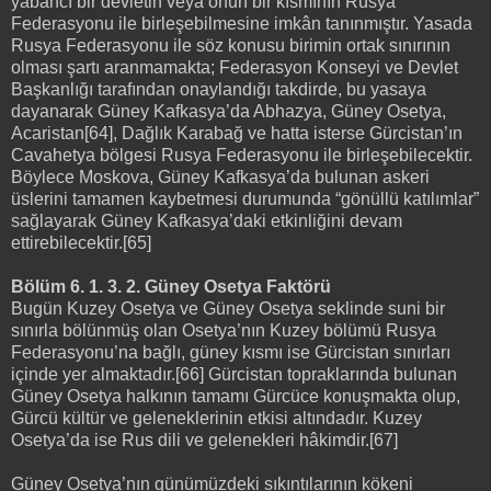
yabancı bir devletin veya onun bir kısmının Rusya
Federasyonu ile birleşebilmesine imkân tanınmıştır. Yasada
Rusya Federasyonu ile söz konusu birimin ortak sınırının
olması şartı aranmamakta; Federasyon Konseyi ve Devlet
Başkanlığı tarafından onaylandığı takdirde, bu yasaya
dayanarak Güney Kafkasya’da Abhazya, Güney Osetya,
Acaristan[64], Dağlık Karabağ ve hatta isterse Gürcistan’ın
Cavahetya bölgesi Rusya Federasyonu ile birleşebilecektir.
Böylece Moskova, Güney Kafkasya’da bulunan askeri
üslerini tamamen kaybetmesi durumunda “gönüllü katılımlar”
sağlayarak Güney Kafkasya’daki etkinliğini devam
ettirebilecektir.[65]
Bölüm 6. 1. 3. 2. Güney Osetya Faktörü
Bugün Kuzey Osetya ve Güney Osetya seklinde suni bir
sınırla bölünmüş olan Osetya’nın Kuzey bölümü Rusya
Federasyonu’na bağlı, güney kısmı ise Gürcistan sınırları
içinde yer almaktadır.[66] Gürcistan topraklarında bulunan
Güney Osetya halkının tamamı Gürcüce konuşmakta olup,
Gürcü kültür ve geleneklerinin etkisi altındadır. Kuzey
Osetya’da ise Rus dili ve gelenekleri hâkimdir.[67]
Güney Osetya’nın günümüzdeki sıkıntılarının kökeni