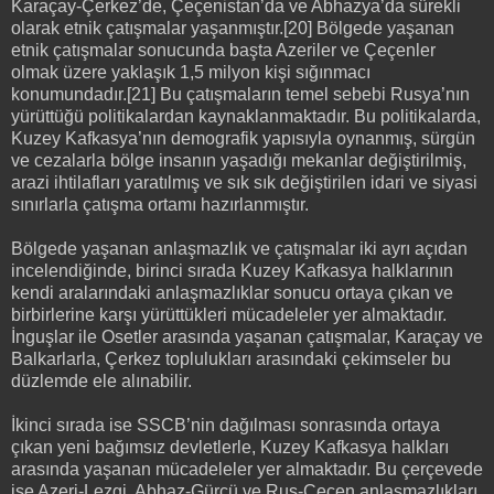
Karaçay-Çerkez’de, Çeçenistan’da ve Abhazya’da sürekli
olarak etnik çatışmalar yaşanmıştır.[20] Bölgede yaşanan
etnik çatışmalar sonucunda başta Azeriler ve Çeçenler
olmak üzere yaklaşık 1,5 milyon kişi sığınmacı
konumundadır.[21] Bu çatışmaların temel sebebi Rusya’nın
yürüttüğü politikalardan kaynaklanmaktadır. Bu politikalarda,
Kuzey Kafkasya’nın demografik yapısıyla oynanmış, sürgün
ve cezalarla bölge insanın yaşadığı mekanlar değiştirilmiş,
arazi ihtilafları yaratılmış ve sık sık değiştirilen idari ve siyasi
sınırlarla çatışma ortamı hazırlanmıştır.
Bölgede yaşanan anlaşmazlık ve çatışmalar iki ayrı açıdan
incelendiğinde, birinci sırada Kuzey Kafkasya halklarının
kendi aralarındaki anlaşmazlıklar sonucu ortaya çıkan ve
birbirlerine karşı yürüttükleri mücadeleler yer almaktadır.
İnguşlar ile Osetler arasında yaşanan çatışmalar, Karaçay ve
Balkarlarla, Çerkez toplulukları arasındaki çekimseler bu
düzlemde ele alınabilir.
İkinci sırada ise SSCB’nin dağılması sonrasında ortaya
çıkan yeni bağımsız devletlerle, Kuzey Kafkasya halkları
arasında yaşanan mücadeleler yer almaktadır. Bu çerçevede
ise Azeri-Lezgi, Abhaz-Gürcü ve Rus-Çeçen anlaşmazlıkları