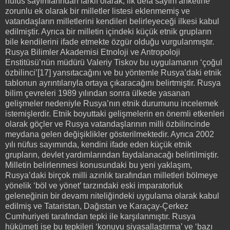
nüfus sayımlarından farklı olarak, ilk defa sayım anketine
zorunlu ek olarak bir milletler listesi eklenmemiş ve
vatandaşların milletlerini kendileri belirleyeceği ilkesi kabul
edilmiştir. Ayrıca bir milletin içindeki küçük etnik grupların
bile kendilerini ifade etmekte özgür olduğu vurgulanmıştır.
Rusya Bilimler Akademisi Etnoloji ve Antropoloji
Enstitüsü’nün müdürü Valeriy Tiskov bu uygulamanın ‘çoğul
özbilinci’[17] yansıtacağını ve bu yöntemle Rusya’daki etnik
tablonun ayrıntılarıyla ortaya çıkaracağını belirtmiştir. Rusya
bilim çevreleri 1989 yılından sonra ülkede yasanan
gelişmeler nedeniyle Rusya’nın etnik durumunu incelemek
istemişlerdir. Etnik boyuttaki gelişmelerin en önemli etkenleri
olarak göçler ve Rusya vatandaşlarının milli özbilincinde
meydana gelen değişiklikler gösterilmektedir. Ayrıca 2002
yılı nüfus sayımında, kendini ifade eden küçük etnik
grupların, devlet yardımlarından faydalanacağı belirtilmiştir.
Milletin belirlenmesi konusundaki bu yeni yaklaşım,
Rusya’daki birçok milli azınlık tarafından milletleri bölmeye
yönelik ‘böl ve yönet’ tarzındaki eski imparatorluk
geleneğinin bir devamı niteliğindeki uygulama olarak kabul
edilmiş ve Tataristan, Dağıstan ve Karaçay-Çerkez
Cumhuriyeti tarafından tepki ile karşılanmıştır. Rusya
hükümeti ise bu tepkileri ‘konuyu siyasallaştırma’ ve ‘bazı