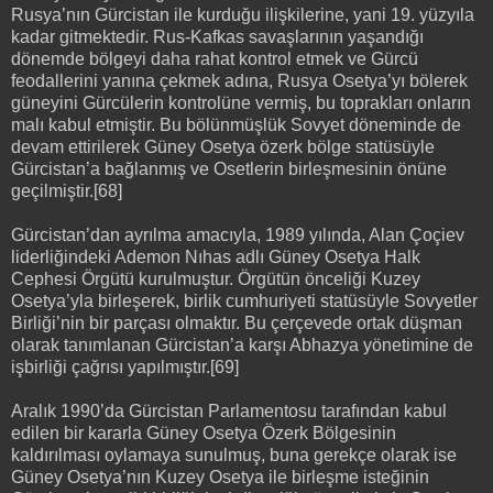
Rusya’nın Gürcistan ile kurduğu ilişkilerine, yani 19. yüzyıla
kadar gitmektedir. Rus-Kafkas savaşlarının yaşandığı
dönemde bölgeyi daha rahat kontrol etmek ve Gürcü
feodallerini yanına çekmek adına, Rusya Osetya’yı bölerek
güneyini Gürcülerin kontrolüne vermiş, bu toprakları onların
malı kabul etmiştir. Bu bölünmüşlük Sovyet döneminde de
devam ettirilerek Güney Osetya özerk bölge statüsüyle
Gürcistan’a bağlanmış ve Osetlerin birleşmesinin önüne
geçilmiştir.[68]
Gürcistan’dan ayrılma amacıyla, 1989 yılında, Alan Çoçiev
liderliğindeki Ademon Nıhas adlı Güney Osetya Halk
Cephesi Örgütü kurulmuştur. Örgütün önceliği Kuzey
Osetya’yla birleşerek, birlik cumhuriyeti statüsüyle Sovyetler
Birliği’nin bir parçası olmaktır. Bu çerçevede ortak düşman
olarak tanımlanan Gürcistan’a karşı Abhazya yönetimine de
işbirliği çağrısı yapılmıştır.[69]
Aralık 1990’da Gürcistan Parlamentosu tarafından kabul
edilen bir kararla Güney Osetya Özerk Bölgesinin
kaldırılması oylamaya sunulmuş, buna gerekçe olarak ise
Güney Osetya’nın Kuzey Osetya ile birleşme isteğinin