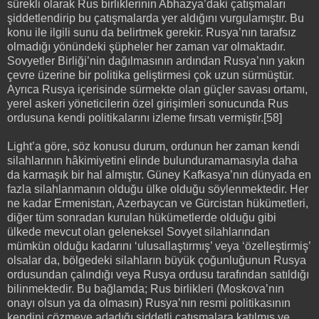
sürekli olarak Rus birliklerinin Abhazya’daki çatışmaları
şiddetlendirip bu çatışmalarda yer aldığını vurgulamıştır. Bu
konu ile ilgili sunu da belirtmek gerekir. Rusya’nın tarafsız
olmadığı yönündeki şüpheler her zaman var olmaktadır.
Sovyetler Birliği’nin dağılmasının ardından Rusya’nın yakın
çevre üzerine bir politika geliştirmesi çok uzun sürmüştür.
Ayrıca Rusya içerisinde sürmekte olan güçler savası ortamı,
yerel askeri yöneticilerin özel girişimleri sonucunda Rus
ordusuna kendi politikalarını izleme fırsatı vermiştir.[58]
Light’a göre, söz konusu durum, ordunun her zaman kendi
silahlarının hâkimiyetini elinde bulunduramamasıyla daha
da karmaşık bir hal almıştır. Güney Kafkasya’nın dünyada en
fazla silahlanmanın olduğu ülke olduğu söylenmektedir. Her
ne kadar Ermenistan, Azerbaycan ve Gürcistan hükümetleri,
diğer tüm sonradan kurulan hükümetlerde olduğu gibi
ülkede mevcut olan geleneksel Sovyet silahlarından
mümkün olduğu kadarını ‘ulusallaştırmış’ veya ‘özelleştirmiş’
olsalar da, bölgedeki silahların büyük çoğunluğunun Rusya
ordusundan çalındığı veya Rusya ordusu tarafından satıldığı
bilinmektedir. Bu bağlamda; Rus birlikleri (Moskova’nın
onayı olsun ya da olmasın) Rusya’nın resmi politikasının
kendini çözmeye adadığı şiddetli çatışmalara katılmış ve