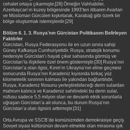
cehalet ortaya çıkarmıştır.[28] Örneğin Vahhabiler,
Azerbaycan’ın kuzey bölgesinde 1993’ten itibaren Avarları
ve Müslüman Gürcüleri kışkırtarak, Karabağ gibi özerk bir
bölge oluşturmak istemişlerdir.[29]
Bölüm 6. 1. 3. Rusya’nın Gürcistan Politikasını Belirleyen
Faktörler
Gürcistan, Rusya Federasyonu ile en uzun sınıra sahip
Güney Kafkasya Cumhuriyetidir. Rusya, stratejik konumu
nedeniyle Gürcistan’ı hayati çıkar sahasında görmüş ve
Gürcistan’la ilişkilere özel önem göstermiştir.[30] Rusya’nın
Gürcistan’a olan ilgisi, Kırım’ın Ukrayna’nın eline geçmesi
sonucunda Rusya’nın Karadeniz kıyısında birkaç yüz
kilometrelik sınırının kalması ile yakından bağlantılıdır.
Rusya, Karadeniz filosunu yerleştirebileceği derin sulardan
mahrum kalınca ve Karadeniz sahilindeki bu derin sular,
nüfusu sadece 5,5 milyon olan ve devamlı etnik sorunlarla
uğraşan Gürcistan’a ait olunca, bu durum Rusya’nın
Gürcistan’a olan ilgisini arttırmıştır.[31]
Orta Avrupa ve SSCB’de komünizmden demokrasiye geçiş
Sovyet siyasi kültürünün devam etmekte olan mirasına ışık