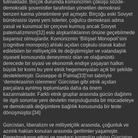
tutmaktadır. Birçok durumda komünizmin çöküşü sözde-
demokratik şovenistler tarafından yönetilen demokrasi
benzeri karma yönetimlere yol açmıştır. Birçoğu eski Sovyet
bürokrasisi üyesi yeni liderler, çoğulcu demokrasi adına
yasal ve kurumsal bir çerçeve kurmuş ancak Sovyet
paternalizminin[32] eski alışkanlıklarının önüne geçebilmede
başarısız olmuşlardır. Komünizmin ‘Bilişsel Monopoli’sini
(cognitive monopoly) ahlaki açıdan coşkulu olarak kabul
edilebilen bir milliyetçilik ile değiştirmişler ve vatandaşlık
siyaseti konusunda deneyimsiz olan ve olağanüstü
derecede bir siyasi ve ekonomik endişe yaşayan halkın
büyük bir kısmı bu yeni etnik hegemonyaları açık bir şekilde
desteklemiştir. Guiseppe di Palma[33]’nın tabiriyle
‘demokrasinin islenmesi’ Gürcistan gibi etnik açıdan
parçalara ayrılmış toplumlarda daha da önem
kazanmaktadır. Farklı etnik gruplar arasında gücün dağılımı
ile ilgili sorunlar yeni devletin meşruluğunda bir mücadeleye
ve demokratik değişimlere bağlılık konusunda bir teste
dönüşmüştür.[34]
Gürcistan, liberalizm ve milliyetçilik arasında, çoğunluk ve
azınlık hakları konuları arasında gerilimler yaşamıştır.
Perestroykanın etkisi ve merkezi kontrolün yıkılısı Gürcistan