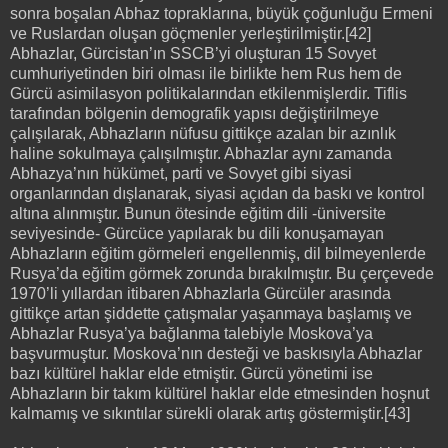
sonra boşalan Abhaz topraklarına, büyük çoğunluğu Ermeni
ve Ruslardan oluşan göçmenler yerleştirilmiştir.[42]
Abhazlar, Gürcistan’ın SSCB’yi oluşturan 15 Sovyet
cumhuriyetinden biri olması ile birlikte hem Rus hem de
Gürcü asimilasyon politikalarından etkilenmişlerdir. Tiflis
tarafından bölgenin demografik yapısı değiştirilmeye
çalışılarak, Abhazların nüfusu gittikçe azalan bir azınlık
haline sokulmaya çalışılmıştır. Abhazlar aynı zamanda
Abhazya’nın hükümet, parti ve Sovyet gibi siyasi
organlarından dışlanarak, siyasi açıdan da baskı ve kontrol
altına alınmıştır. Bunun ötesinde eğitim dili -üniversite
seviyesinde- Gürcüce yapılarak bu dili konuşamayan
Abhazların eğitim görmeleri engellenmiş, dil bilmeyenlerde
Rusya’da eğitim görmek zorunda bırakılmıştır. Bu çerçevede
1970’li yıllardan itibaren Abhazlarla Gürcüler arasında
gittikçe artan şiddette çatışmalar yaşanmaya başlamış ve
Abhazlar Rusya’ya bağlanma talebiyle Moskova’ya
başvurmuştur. Moskova’nın desteği ve baskısıyla Abhazlar
bazı kültürel haklar elde etmiştir. Gürcü yönetimi ise
Abhazların bir takım kültürel haklar elde etmesinden hoşnut
kalmamış ve sıkıntılar sürekli olarak artış göstermiştir.[43]