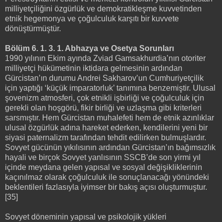
milliyetçiliğini özgürlük ve demokratikleşme kuvvetinden
etnik hegemonya ve çoğulculuk karşıtı bir kuvvete
dönüştürmüştür.
Bölüm 6. 1. 3. 1. Abhazya ve Osetya Sorunları
1990 yılının Ekim ayında Zviad Gamsakhurdia’nın otoriter
milliyetçi hükümetinin iktidara gelmesinin ardından
Gürcistan’ın durumu Andrei Sakharov’un Cumhuriyetçilik
için yaptığı ‘küçük imparatorluk’ tanımına benzemiştir. Ulusal
şovenizm atmosferi, çok etnikli işbirliği ve çoğulculuk için
gerekli olan hoşgörü, fikir birliği ve uzlaşma gibi kriterleri
sarsmıştır. Hem Gürcistan muhalefeti hem de etnik azınlıklar
ulusal özgürlük adına hareket ederken, kendilerini yeni bir
siyasi paternalizm tarafından tehdit edilirken bulmuşlardır.
Sovyet gücünün yıkılısının ardından Gürcistan’ın bağımsızlık
hayali ve birçok Sovyet yanlısının SSCB’de son yirmi yıl
içinde meydana gelen yapısal ve sosyal değişikliklerinin
kaçınılmaz olarak çoğulculuk ile sonuçlanacağı yönündeki
beklentileri fazlasıyla iyimser bir bakış açısı oluşturmuştur.
[35]
Sovyet döneminin yapısal ve psikolojik yükleri