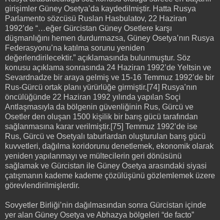
girişimler Güney Osetya’da kaydedilmiştir. Hatta Rusya
Parlamento sözcüsü Ruslan Hasbulatov, 22 Haziran
1992’de “…eğer Gürcistan Güney Osetlere karşı
düşmanlığını hemen durdurmazsa, Güney Osetya’nın Rusya
Federasyonu’na katılma sorunu yeniden
değerlendirilecektir.” açıklamasında bulunmuştur. Söz
konusu açıklama sonrasında 24 Haziran 1992’de Yeltsin ve
Sevardnadze bir araya gelmiş ve 15-16 Temmuz 1992’de bir
Rus-Gürcü ortak planı yürürlüğe girmiştir.[74] Rusya’nın
öncülüğünde 22 Haziran 1992 yılında yapılan Soçi
Antlaşmasıyla da bölgenin güvenliğinin Rus, Gürcü ve
Osetler den oluşan 1500 kişilik bir barış gücü tarafından
sağlanmasına karar verilmiştir.[75] Temmuz 1992’de ise
Rus, Gürcü ve Osetyalı taburlardan oluşturulan barış gücü
kuvvetleri, dağılma koridorunu denetlemek, ekonomik olarak
yeniden yapılanmayı ve mültecilerin geri dönüsünü
sağlamak ve Gürcistan ile Güney Osetya arasındaki siyasi
çatışmanın kademe kademe çözülüşünü gözlemlemek üzere
görevlendirilmişlerdir.
Sovyetler Birliği’nin dağılmasından sonra Gürcistan içinde
yer alan Güney Osetya ve Abhazya bölgeleri “de facto”