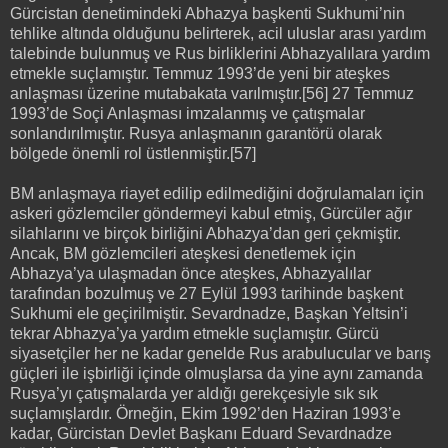
Gürcistan denetimindeki Abhazya başkenti Sukhumi’nin
tehlike altında olduğunu belirterek, acil uluslar arası yardım
talebinde bulunmuş ve Rus birliklerini Abhazyalılara yardım
etmekle suçlamıştır. Temmuz 1993’de yeni bir ateşkes
anlaşması üzerine mutabakata varılmıştır.[56] 27 Temmuz
1993’de Soçi Anlaşması imzalanmış ve çatışmalar
sonlandırılmıştır. Rusya anlaşmanın garantörü olarak
bölgede önemli rol üstlenmiştir.[57]
BM anlaşmaya riayet edilip edilmediğini doğrulamaları için
askeri gözlemciler göndermeyi kabul etmiş, Gürcüler ağır
silahlarını ve birçok birliğini Abhazya’dan geri çekmiştir.
Ancak, BM gözlemcileri ateşkesi denetlemek için
Abhazya’ya ulaşmadan önce ateşkes, Abhazyalılar
tarafından bozulmuş ve 27 Eylül 1993 tarihinde başkent
Sukhumi ele geçirilmiştir. Sevardnadze, Başkan Yeltsin’i
tekrar Abhazya’ya yardım etmekle suçlamıştır. Gürcü
siyasetçiler her ne kadar genelde Rus arabulucular ve barış
güçleri ile işbirliği içinde olmuşlarsa da yine aynı zamanda
Rusya’yı çatışmalarda yer aldığı gerekçesiyle sık sık
suçlamışlardır. Örneğin, Ekim 1992’den Haziran 1993’e
kadar, Gürcistan Devlet Başkanı Eduard Sevardnadze