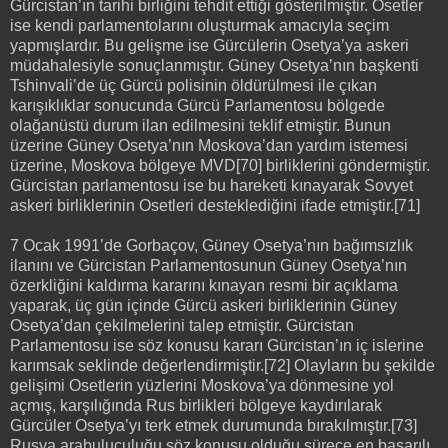
Gürcistan’ın tarihi birliğini tehdit ettiği gösterilmiştir. Osetler
ise kendi parlamentolarını oluşturmak amacıyla seçim
yapmışlardır. Bu gelişme ise Gürcülerin Osetya’ya askeri
müdahalesiyle sonuçlanmıştır. Güney Osetya’nın başkenti
Tshinvali’de üç Gürcü polisinin öldürülmesi ile çıkan
karışıklıklar sonucunda Gürcü Parlamentosu bölgede
olağanüstü durum ilan edilmesini teklif etmiştir. Bunun
üzerine Güney Osetya’nın Moskova’dan yardım istemesi
üzerine, Moskova bölgeye MVD[70] birliklerini göndermiştir.
Gürcistan parlamentosu ise bu hareketi kınayarak Sovyet
askeri birliklerinin Osetleri desteklediğini ifade etmiştir.[71]
7 Ocak 1991’de Gorbaçov, Güney Osetya’nın bağımsızlık
ilanını ve Gürcistan Parlamentosunun Güney Osetya’nın
özerkliğini kaldırma kararını kınayan resmi bir açıklama
yaparak, üç gün içinde Gürcü askeri birliklerinin Güney
Osetya’dan çekilmelerini talep etmiştir. Gürcistan
Parlamentosu ise söz konusu kararı Gürcistan’ın iç islerine
karımsak seklinde değerlendirmiştir.[72] Olayların bu şekilde
gelişimi Osetlerin yüzlerini Moskova’ya dönmesine yol
açmış, karşılığında Rus birlikleri bölgeye kaydırılarak
Gürcüler Osetya’yı terk etmek durumunda bırakılmıştır.[73]
Rusya arabuluculuğu söz konusu olduğu sürece en başarılı