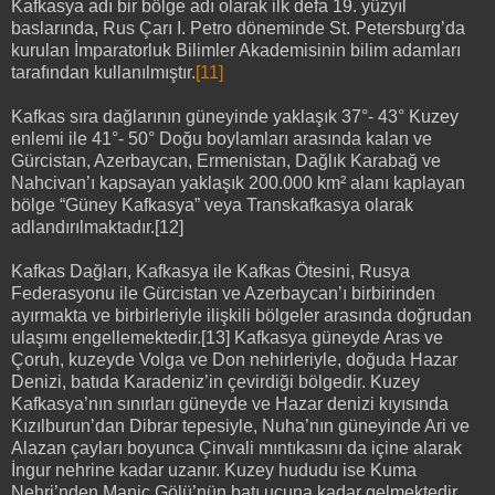
Kafkasya adı bir bölge adı olarak ilk defa 19. yüzyıl
baslarında, Rus Çarı I. Petro döneminde St. Petersburg’da
kurulan İmparatorluk Bilimler Akademisinin bilim adamları
tarafından kullanılmıştır.
[11]
Kafkas sıra dağlarının güneyinde yaklaşık 37°- 43° Kuzey
enlemi ile 41°- 50° Doğu boylamları arasında kalan ve
Gürcistan, Azerbaycan, Ermenistan, Dağlık Karabağ ve
Nahcivan’ı kapsayan yaklaşık 200.000 km² alanı kaplayan
bölge “Güney Kafkasya” veya Transkafkasya olarak
adlandırılmaktadır.[12]
Kafkas Dağları, Kafkasya ile Kafkas Ötesini, Rusya
Federasyonu ile Gürcistan ve Azerbaycan’ı birbirinden
ayırmakta ve birbirleriyle ilişkili bölgeler arasında doğrudan
ulaşımı engellemektedir.[13] Kafkasya güneyde Aras ve
Çoruh, kuzeyde Volga ve Don nehirleriyle, doğuda Hazar
Denizi, batıda Karadeniz’in çevirdiği bölgedir. Kuzey
Kafkasya’nın sınırları güneyde ve Hazar denizi kıyısında
Kızılburun’dan Dibrar tepesiyle, Nuha’nın güneyinde Ari ve
Alazan çayları boyunca Çinvali mıntıkasını da içine alarak
İngur nehrine kadar uzanır. Kuzey hududu ise Kuma
Nehri’nden Maniç Gölü’nün batı ucuna kadar gelmektedir.