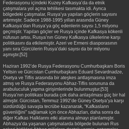
Federasyonu içindeki Kuzey Kafkasya’da da etnik
çatışmalara yol açma tehlikesi tasımakta idi. Ayrıca
bölgedeki çatışmalar, Rusya’ya yapılan göçlerin sayısını
artırmıştır. Sadece 1988-1995 yılları arasında Güney
Kafkasya’dan Rusya’ya göç edenlerin sayısı 1,5 milyonu
geçmiştir. Yapılan göçler ve Rusya içinde Kafkasya kökenli
nüfusun artısı, Rusya’nın Güney Kafkasya ülkelerine karşı
politikasını da etkilemiştir. Azeri ve Ermeni diasporasının
yanı sıra Gürcülerin Rusya’daki sayısı da bir milyonu
aşmıştır.[52]
Haziran 1992’de Rusya Federasyonu Cumhurbaşkanı Boris
Yeltsin ve Gürcistan Cumhurbaşkanı Eduard Sevardnadze,
Osetya ve Tiflis arasında bir ateşkes antlaşmasına imza
atmış ve Rusya Federasyonu Abhaz-Tiflis sorununa da
arabuluculuk yapma girişimlerinde bulunmuştur.[53]
Rusya’nın politikası burada çok daha anlaşılması güç bir hal
almıştır. Gürcistan, Temmuz 1992’de Güney Osetya’ya karşı
sürdürdüğü savaşta tecrübe kazanarak, “Kafkasların
güvenliğini” sağlamak için önce Abhazları, daha sonra da
diğer Kafkas Halklarını etki alanına almayı planlamıştır.
Abhazya’da yaşanan çatışmalarda bölgede bulunan Rus