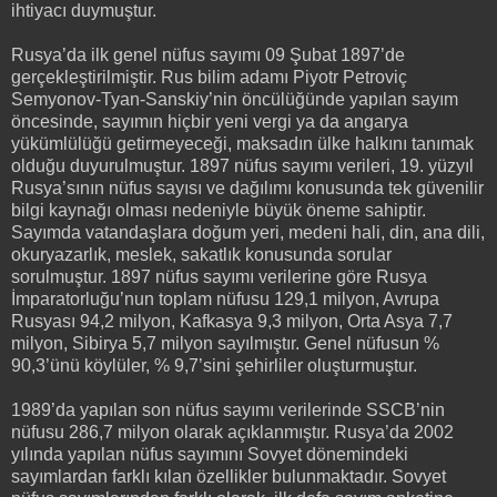
ihtiyacı duymuştur.
Rusya’da ilk genel nüfus sayımı 09 Şubat 1897’de
gerçekleştirilmiştir. Rus bilim adamı Piyotr Petroviç
Semyonov-Tyan-Sanskiy’nin öncülüğünde yapılan sayım
öncesinde, sayımın hiçbir yeni vergi ya da angarya
yükümlülüğü getirmeyeceği, maksadın ülke halkını tanımak
olduğu duyurulmuştur. 1897 nüfus sayımı verileri, 19. yüzyıl
Rusya’sının nüfus sayısı ve dağılımı konusunda tek güvenilir
bilgi kaynağı olması nedeniyle büyük öneme sahiptir.
Sayımda vatandaşlara doğum yeri, medeni hali, din, ana dili,
okuryazarlık, meslek, sakatlık konusunda sorular
sorulmuştur. 1897 nüfus sayımı verilerine göre Rusya
İmparatorluğu’nun toplam nüfusu 129,1 milyon, Avrupa
Rusyası 94,2 milyon, Kafkasya 9,3 milyon, Orta Asya 7,7
milyon, Sibirya 5,7 milyon sayılmıştır. Genel nüfusun %
90,3’ünü köylüler, % 9,7’sini şehirliler oluşturmuştur.
1989’da yapılan son nüfus sayımı verilerinde SSCB’nin
nüfusu 286,7 milyon olarak açıklanmıştır. Rusya’da 2002
yılında yapılan nüfus sayımını Sovyet dönemindeki
sayımlardan farklı kılan özellikler bulunmaktadır. Sovyet