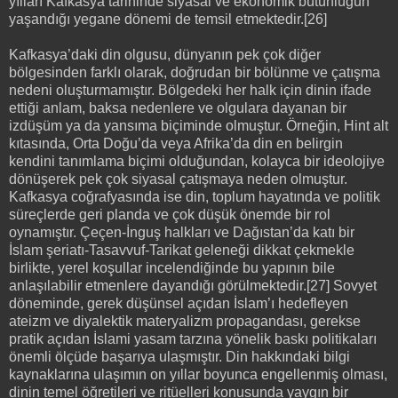
yılları Kafkasya tarihinde siyasal ve ekonomik bütünlüğün
yaşandığı yegane dönemi de temsil etmektedir.[26]
Kafkasya’daki din olgusu, dünyanın pek çok diğer
bölgesinden farklı olarak, doğrudan bir bölünme ve çatışma
nedeni oluşturmamıştır. Bölgedeki her halk için dinin ifade
ettiği anlam, baksa nedenlere ve olgulara dayanan bir
izdüşüm ya da yansıma biçiminde olmuştur. Örneğin, Hint alt
kıtasında, Orta Doğu’da veya Afrika’da din en belirgin
kendini tanımlama biçimi olduğundan, kolayca bir ideolojiye
dönüşerek pek çok siyasal çatışmaya neden olmuştur.
Kafkasya coğrafyasında ise din, toplum hayatında ve politik
süreçlerde geri planda ve çok düşük önemde bir rol
oynamıştır. Çeçen-İnguş halkları ve Dağıstan’da katı bir
İslam şeriatı-Tasavvuf-Tarikat geleneği dikkat çekmekle
birlikte, yerel koşullar incelendiğinde bu yapının bile
anlaşılabilir etmenlere dayandığı görülmektedir.[27] Sovyet
döneminde, gerek düşünsel açıdan İslam’ı hedefleyen
ateizm ve diyalektik materyalizm propagandası, gerekse
pratik açıdan İslami yasam tarzına yönelik baskı politikaları
önemli ölçüde başarıya ulaşmıştır. Din hakkındaki bilgi
kaynaklarına ulaşımın on yıllar boyunca engellenmiş olması,
dinin temel öğretileri ve ritüelleri konusunda yaygın bir