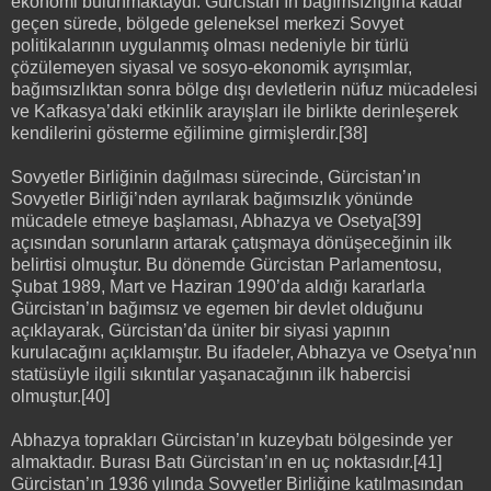
ekonomi bulunmaktaydı. Gürcistan’ın bağımsızlığına kadar
geçen sürede, bölgede geleneksel merkezi Sovyet
politikalarının uygulanmış olması nedeniyle bir türlü
çözülemeyen siyasal ve sosyo-ekonomik ayrışımlar,
bağımsızlıktan sonra bölge dışı devletlerin nüfuz mücadelesi
ve Kafkasya’daki etkinlik arayışları ile birlikte derinleşerek
kendilerini gösterme eğilimine girmişlerdir.[38]
Sovyetler Birliğinin dağılması sürecinde, Gürcistan’ın
Sovyetler Birliği’nden ayrılarak bağımsızlık yönünde
mücadele etmeye başlaması, Abhazya ve Osetya[39]
açısından sorunların artarak çatışmaya dönüşeceğinin ilk
belirtisi olmuştur. Bu dönemde Gürcistan Parlamentosu,
Şubat 1989, Mart ve Haziran 1990’da aldığı kararlarla
Gürcistan’ın bağımsız ve egemen bir devlet olduğunu
açıklayarak, Gürcistan’da üniter bir siyasi yapının
kurulacağını açıklamıştır. Bu ifadeler, Abhazya ve Osetya’nın
statüsüyle ilgili sıkıntılar yaşanacağının ilk habercisi
olmuştur.[40]
Abhazya toprakları Gürcistan’ın kuzeybatı bölgesinde yer
almaktadır. Burası Batı Gürcistan’ın en uç noktasıdır.[41]
Gürcistan’ın 1936 yılında Sovyetler Birliğine katılmasından