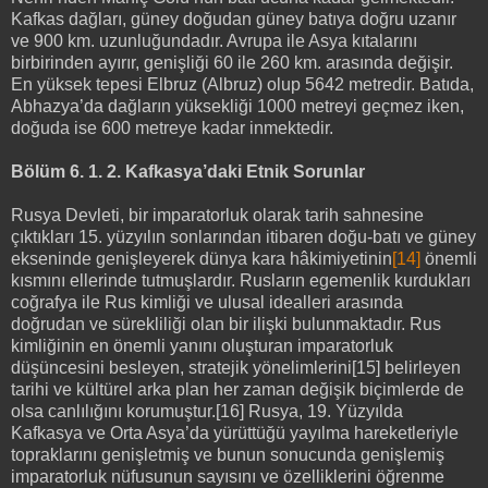
Kafkas dağları, güney doğudan güney batıya doğru uzanır
ve 900 km. uzunluğundadır. Avrupa ile Asya kıtalarını
birbirinden ayırır, genişliği 60 ile 260 km. arasında değişir.
En yüksek tepesi Elbruz (Albruz) olup 5642 metredir. Batıda,
Abhazya’da dağların yüksekliği 1000 metreyi geçmez iken,
doğuda ise 600 metreye kadar inmektedir.
Bölüm 6. 1. 2. Kafkasya’daki Etnik Sorunlar
Rusya Devleti, bir imparatorluk olarak tarih sahnesine
çıktıkları 15. yüzyılın sonlarından itibaren doğu-batı ve güney
ekseninde genişleyerek dünya kara hâkimiyetinin
[14]
önemli
kısmını ellerinde tutmuşlardır. Rusların egemenlik kurdukları
coğrafya ile Rus kimliği ve ulusal idealleri arasında
doğrudan ve sürekliliği olan bir ilişki bulunmaktadır. Rus
kimliğinin en önemli yanını oluşturan imparatorluk
düşüncesini besleyen, stratejik yönelimlerini[15] belirleyen
tarihi ve kültürel arka plan her zaman değişik biçimlerde de
olsa canlılığını korumuştur.[16] Rusya, 19. Yüzyılda
Kafkasya ve Orta Asya’da yürüttüğü yayılma hareketleriyle
topraklarını genişletmiş ve bunun sonucunda genişlemiş
imparatorluk nüfusunun sayısını ve özelliklerini öğrenme