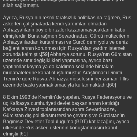
silah sağlamıştır.
Ayrıca, Rusya’nın resmi tarafsızlık politikasına rağmen, Rus
askerleri çatışmalarda kendi yardımları olmadan
Abhazyalıların böyle bir zafer kazanamayacaklarını kabul
etmişlerdir. Buna rağmen Sevardnadze, Gürcü mültecilerin
Abhazyalılardan kurtarılması ve Gürcü demiryolu ve deniz
bağlantılarının korunması için Rusya’dan yardım istemek
zorunda kalmıştır.[59] Abhazya sorunu, Rusya’nın Gürcistan
üzerinde sınır değişiklikleri yapmasına, ayrıca bazı
yaptırımlar koyma ya da kaldırma seklinde bir takım
müdahalelerine kanal oluşturmuştur. Araştırmacı Dimitri
Trenin’e göre Rusya, Abhazya meselesini her zaman Tiflis
üzerinde baskı yapmak amacıyla kullanmaktadır.[60]
8 Ekim 1993’de Kremlin’de yapılan, Rusya Federasyonu ve
üç Kafkasya cumhuriyeti devlet başkanlarının katıldığı
Kafkasya Zirvesi toplantısından sonra Sevardnadze,
Gürcistan dış politikasını tersine çevirmiş ve Gürcistan’ın
Bağımsız Devletler Topluluğu’na (BDT) katılacağını, ayrıca
ülkesinde Rus askeri üslerinin konuşlanmasını kabul
etmiştir.[61]