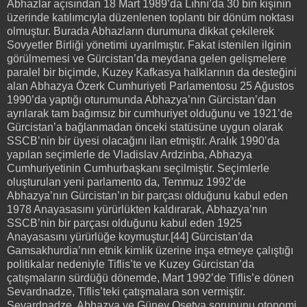
Abhazlar açısından 18 Mart 1989’da Lıhnı’da 30 bin kişinin
üzerinde katılımcıyla düzenlenen toplantı bir dönüm noktası
olmuştur. Burada Abhazların durumuna dikkat çekilerek
Sovyetler Birliği yönetimi uyarılmıştır. Fakat istenilen ilginin
görülmemesi ve Gürcistan’da meydana gelen gelişmelere
paralel bir biçimde, Kuzey Kafkasya halklarının da desteğini
alan Abhazya Özerk Cumhuriyeti Parlamentosu 25 Ağustos
1990’da yaptığı oturumunda Abhazya’nın Gürcistan’dan
ayrılarak tam bağımsız bir cumhuriyet olduğunu ve 1921’de
Gürcistan’a bağlanmadan önceki statüsüne uygun olarak
SSCB’nin bir üyesi olacağını ilan etmiştir. Aralık 1990’da
yapılan seçimlerle de Vladislav Ardzinba, Abhazya
Cumhuriyetinin Cumhurbaşkanı seçilmiştir. Seçimlerle
oluşturulan yeni parlamento da, Temmuz 1992’de
Abhazya’nın Gürcistan’ın bir parçası olduğunu kabul eden
1978 Anayasasını yürürlükten kaldırarak, Abhazya’nın
SSCB’nin bir parçası olduğunu kabul eden 1925
Anayasasını yürürlüğe koymuştur.[44] Gürcistan’da
Gamsakhurdia’nın etnik kimlik üzerine inşa etmeye çalıştığı
politikalar nedeniyle Tiflis’te ve Kuzey Gürcistan’da
çatışmaların sürdüğü dönemde, Mart 1992’de Tiflis’e dönen
Sevardnadze, Tiflis’teki çatışmalara son vermiştir.
Sevardnadze, Abhazya ve Güney Osetya sorununu otonomi