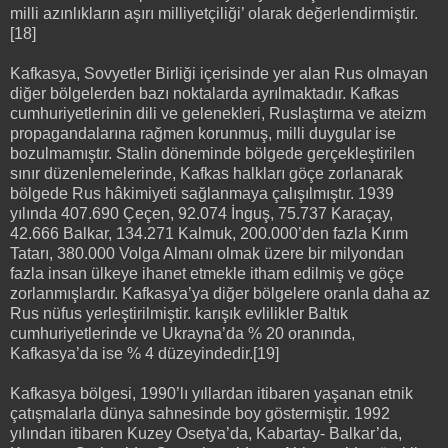
milli azınlıkların aşırı milliyetçiliği’ olarak değerlendirmiştir.
[18]
Kafkasya, Sovyetler Birliği içerisinde yer alan Rus olmayan
diğer bölgelerden bazı noktalarda ayrılmaktadır. Kafkas
cumhuriyetlerinin dili ve gelenekleri, Ruslaştırma ve ateizm
propagandalarına rağmen korunmuş, milli duygular ise
bozulmamıştır. Stalin döneminde bölgede gerçekleştirilen
sınır düzenlemelerinde, Kafkas halkları göçe zorlanarak
bölgede Rus hâkimiyeti sağlanmaya çalışılmıştır. 1939
yılında 407.690 Çeçen, 92.074 İnguş, 75.737 Karaçay,
42.666 Balkar, 134.271 Kalmuk, 200.000’den fazla Kırım
Tatarı, 380.000 Volga Almanı olmak üzere bir milyondan
fazla insan ülkeye ihanet etmekle itham edilmiş ve göçe
zorlanmışlardır. Kafkasya’ya diğer bölgelere oranla daha az
Rus nüfus yerleştirilmiştir. karışık evlilikler Baltık
cumhuriyetlerinde ve Ukrayna’da % 20 oranında,
Kafkasya’da ise % 4 düzeyindedir.[19]
Kafkasya bölgesi, 1990’lı yıllardan itibaren yaşanan etnik
çatışmalarla dünya sahnesinde boy göstermiştir. 1992
yılından itibaren Kuzey Osetya’da, Kabartay- Balkar’da,