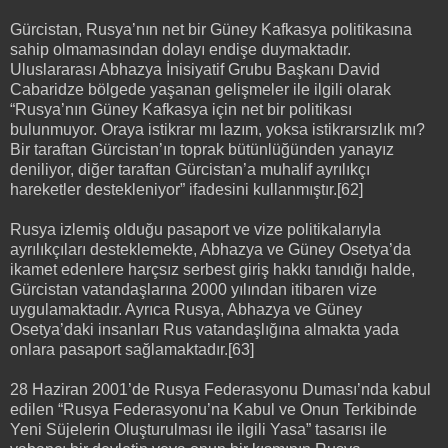
Gürcistan, Rusya’nın net bir Güney Kafkasya politikasına
sahip olmamasından dolayı endişe duymaktadır.
Uluslararası Abhazya İnisiyatif Grubu Başkanı David
Cabaridze bölgede yaşanan gelişmeler ile ilgili olarak
“Rusya’nın Güney Kafkasya için net bir politikası
bulunmuyor. Oraya istikrar mı lazım, yoksa istikrarsızlık mı?
Bir taraftan Gürcistan’ın toprak bütünlüğünden yanayız
deniliyor, diğer taraftan Gürcistan’a muhalif ayrılıkçı
hareketler destekleniyor” ifadesini kullanmıştır.[62]
Rusya izlemiş olduğu pasaport ve vize politikalarıyla
ayrılıkçıları desteklemekte, Abhazya ve Güney Osetya’da
ikamet edenlere harçsız serbest giriş hakkı tanıdığı halde,
Gürcistan vatandaşlarına 2000 yılından itibaren vize
uygulamaktadır. Ayrıca Rusya, Abhazya ve Güney
Osetya’daki insanları Rus vatandaşlığına almakta yada
onlara pasaport sağlamaktadır.[63]
28 Haziran 2001’de Rusya Federasyonu Duması’nda kabul
edilen “Rusya Federasyonu’na Kabul ve Onun Terkibinde
Yeni Süjelerin Oluşturulması ile ilgili Yasa” tasarısı ile