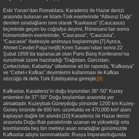
Eski Yunan’dan Romalılara, Karadeniz ile Hazar denizi
arasında bulunan ve İslam-Türk eserlerinde “Alburuz Dağı”
denilen sıradağların ismi olarak “Kavkasus” (Caucasus)
biçiminde geçen bu coğrafya deyimi, Rönesans’tan sonra
hümanistlerin eserlerinde, “Caucasus”, “Caucasia”,
“Caucasie” ifadesiyle anılmaya başlanmıştır.[7] Ayrıca,
Ahmet Cevdet Paşa’nın[8] Kırım Savası’ndan sonra 22
Şubat 1856’da toplanacak olan Paris Barış Konferansı’na
sunulmak üzere hazırladığı “Dağıstan, Gürcistan,
Çerkezistan, Kabartay” ülkelerine ait bir raporda, “Kafkasya”
ve “Cebel-i Kafkas” deyimlerini kullanması ile Kafkas
sözcüğü ilk defa Türk Edebiyatına girmiştir.
[9]
Kafkaslar, Karadeniz’in doğu kıyısından 38°-50° Kuzey
enlemleri ile 37°-50° Doğu boylamları arasında yer
almaktadır. Kuzeybatı-Güneydoğu yönünde 1200 km Kuzey-
Güney önünde de 600 km. uzunlukta ve 470.000 km² alanı
kaplayan dağlık bir alandır.[10] Karadeniz ile Hazar denizi
arasında Doğu-Batı paralelinde uzanan ve yüksekliği orta
kısımlarında beş bin metreyi asan sıradağlar günümüzde
Kafkaslar adıyla tanınmaktadır. Rusya İmparatorluğunda