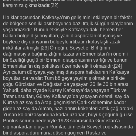
karşımıza çıkmaktadır.[22]
Halklar açısından Kafkasya’nın gelişimini etkileyen bir faktör
de bölgede son iki asır boyunca bazı trajik sürgün olaylarının
yaşanmasıdır. Bunun etkisiyle Kafkasya’daki hemen her
halkın bölge dışı boyutları, yani diasporaları oluşmuş ve
böylece dış dünyanın bölgeyle irtibatını kolaylaştıracak
imkânlar artmıştır.[23] Örneğin, Sovyetler Birliğinin
dağılmasıyla bağımsızlığını kazanan Ermenistan’ın önemli
bir özelliği güçlü bir Ermeni diasporasının varlığı ve bunun
Ermenistan’ın dış politikası üzerinde etkili olmasıdır.[24]
Ayrıca tüm dünyaya yayılmış diaspora halklarının Kafkasya
boyutları da vardır: Tüm bölgeye yayılmış olmakla birlikte
çoğu Gürcistan ve Dağıstan’da yaşayan 20 ile 30 bin arası
Yahudi, daha ziyade Kuzey Kafkasya’da yaşayan Türk ve
Tatar unsurları, Güney Kafkasya’da yaşayan önemli sayıda
Kürt ve az sayıda Arap, geçmişleri Çarlık dönemine kadar
giden az sayıda Alman, bazılarının kökenleri antik çağlardaki
Yunan kolonizasyonuna kadar uzanan, büyük çoğunluğu ise
Pontus sorunu nedeniyle 1923 sonrasında Gürcistan’a
sığınanlardan oluşan Rumlar, tüm eski Sovyet coğrafyasında
bir diaspora durumuna düsen göçmen Ruslar ve