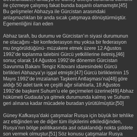
ile çözmeye çalışmış fakat bunda başarılı olamamıştır.[45]
Bu gelişmeler Abhazya ile Gürcistan arasındaki
anlaşmazlıkları bir anda sıcak çatışmaya dönüştürmüştür.
Egemenliğini ilan eden
Abhaz tarafı, bu durumu ve Gürcistan’ın siyasi durumunun
ne olacağını –bir konfederasyon mu yoksa bir federasyon
mu öngörüldüğünü- müzakere etmek üzere 12 Ağustos
1992’de toplanma talebini Gürcü yetkililerine iletmiş,[46]
sonuç olarak 14 Ağustos 1992’de dönemin Gürcistan
Savunma Bakanı Tengiz Kitovani idaresindeki Gürcü
birlikleri Abhazya’yı işgal etmiştir.[47] Gürcü birliklerinin 15
Mayıs 1992’de imzalanan Taşkent Antlaşması’na[48] göre
aldığı 50 adet tank ve çeşitli ağır silahlarla, 18 Ağustos
1992’de başkent Suhum’u ele geçirmeleri üzerine[49] Abhaz
hükümeti Gudauta’ya gitmek durumunda kalmış ve Suhum
geri alınana kadar mücadele buradan yürütülmüştür.[50]
Güney Kafkasya’daki çatışmalar Rusya için büyük bir tehlike
arz ettiğinden ve de diğer tüm ilişkilerini etkilediğinden,
Rusya’nın bölge politikasında asıl odaklandığı nokta şiddete
son vermek olmuştur.[51] Söz konusu çatışmalar Rusya