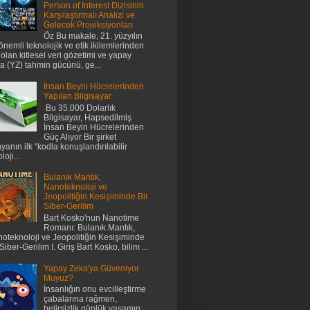
Person of Interest Dizisinin
Karşılaştırmalı Analizi ve
Gelecek Projeksiyonları
Öz Bu makale, 21. yüzyılın
önemli teknolojik ve etik ikilemlerinden
i olan kitlesel veri gözetimi ve yapay
a (YZ) tahmin gücünü, ge...
İnsan Beyni Hücrelerinden
Yapılan Bilgisayar
Bu 35.000 Dolarlık
Bilgisayar, Hapsedilmiş
İnsan Beyin Hücrelerinden
Güç Alıyor Bir şirket
yanın ilk “kodla konuşlandırılabilir
loji...
Bulanık Mantık,
Nanoteknoloji ve
Jeopolitiğin Kesişiminde Bir
Siber-Gerilim
Bart Kosko'nun Nanotime
Romanı: Bulanık Mantık,
oteknoloji ve Jeopolitiğin Kesişiminde
 Siber-Gerilim I. Giriş Bart Kosko, bilim ...
Yapay Zeka'ya Güveniyor
Muyuz?
İnsanlığın onu evcilleştirme
çabalarına rağmen,
belirsizlik günlük yaşamın