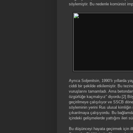
söylemiştir. Bu nedenle komünist impa
Ayrıca Soljenitsin, 1990’lı yıllarda y
ciddi bir şekilde etkilemiştir. Bu te
vuruşlarını tamamladı. Ama betondan
özgürlüğe kaçmalıyız” diyordu.[2] Bö
geçirilmeye çalışılıyor ve SSCB dönem
söyleminin yerini Rus ulusal kimliğin ı
çıkarılmaya çalışıyordu. Bu bağlamda
içindeki gelişmelerde yattığını ileri s
Bu düşünceyi hayata geçirmek için ilk