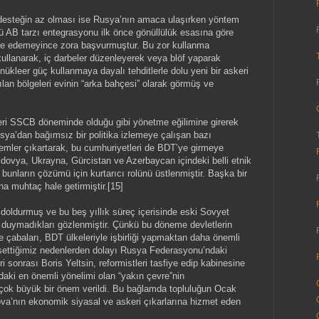
 desteğin az olması ise Rusya’nın amaca ulaşırken yöntem
 AB tarzı entegrasyonu ilk önce gönüllülük esasına göre
de edemeyince zora başvurmuştur. Bu zor kullanma
ı kullanarak, iç darbeler düzenleyerek veya blöf yaparak
ı nükleer güç kullanmaya dayalı tehditlerle dolu yeni bir askeri
ılan bölgeleri evinin “arka bahçesi” olarak görmüş ve
eri SSCB döneminde olduğu gibi yönetme eğilimine girerek
ya’dan bağımsız bir politika izlemeye çalışan bazı
emler çıkartarak, bu cumhuriyetleri de BDT’ye girmeye
dovya, Ukrayna, Gürcistan ve Azerbaycan içindeki belli etnik
 bunların çözümü için kurtarıcı rolünü üstlenmiştir. Başka bir
na muhtaç hale getirmiştir.[15]
 doldurmuş ve bu beş yıllık süreç içerisinde eski Sovyet
i duymadıkları gözlenmiştir. Çünkü bu döneme devletlerin
e çabaları, BDT ülkeleriyle işbirliği yapmaktan daha önemli
settiğimiz nedenlerden dolayı Rusya Federasyonu’ndaki
i sonrası Boris Yeltsin, reformistleri tasfiye edip kabinesine
adaki en önemli yönelimi olan “yakın çevre”nin
ok büyük bir önem verildi. Bu bağlamda topluluğun Ocak
va’nın ekonomik siyasal ve askeri çıkarlarına hizmet eden