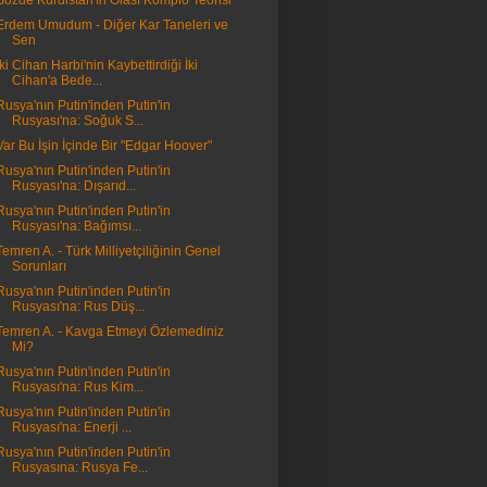
Sözde Kürdistan'ın Olası Komplo Teorisi
Erdem Umudum - Diğer Kar Taneleri ve
Sen
İki Cihan Harbi'nin Kaybettirdiği İki
Cihan'a Bede...
Rusya'nın Putin'inden Putin'in
Rusyası'na: Soğuk S...
Var Bu İşin İçinde Bir "Edgar Hoover"
Rusya'nın Putin'inden Putin'in
Rusyası'na: Dışarıd...
Rusya'nın Putin'inden Putin'in
Rusyası'na: Bağımsı...
Temren A. - Türk Milliyetçiliğinin Genel
Sorunları
Rusya'nın Putin'inden Putin'in
Rusyası'na: Rus Düş...
Temren A. - Kavga Etmeyi Özlemediniz
Mi?
Rusya'nın Putin'inden Putin'in
Rusyası'na: Rus Kim...
Rusya'nın Putin'inden Putin'in
Rusyası'na: Enerji ...
Rusya'nın Putin'inden Putin'in
Rusyasına: Rusya Fe...