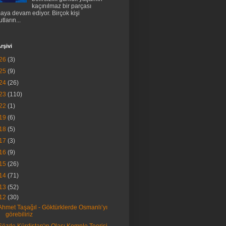
kaçınılmaz bir parçası
aya devam ediyor. Birçok kişi
tların...
rşivi
26
(3)
25
(9)
24
(26)
23
(110)
22
(1)
19
(6)
18
(5)
17
(3)
16
(9)
15
(26)
14
(71)
13
(52)
12
(30)
Ahmet Taşağıl - Göktürklerde Osmanlı’yı
görebiliriz