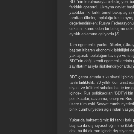
BDT’nin kurulmasıyla birlikte, yeni b
farklılık gösterdi. Ukrayna devlet ba
yaptıkları iki farklı temel bakış açı
taraftarı ülkeler, topluluğu kesin ay
değerlendirirken; Rusya Federasyonu v
eskisini ikame eden bir birleşme sek
ayrılık anlamına geliyordu.[8]
Tam egemenlik yanlısı ülkeler, (Ukr
baştan itibaren ekonomik işbirliğini 
yaklaşarak topluluğun tavsiye ve istiş
BDT’nin değil kendi egemenliklerinin 
zayıflatılmasıyla ilişkilendiriyorlardı.[
BDT çatısı altında sıkı siyasi işbirl
tarihi birliktelik, 70 yıllık Komünist
siyasi ve kültürel sahalardaki iç içe g
içindeki Rus politikacıları “BDT’yi bin
politikacılar, savunma, enerji ve Ru
üzere tüm eski Sovyet cumhuriyetler
birlik cumhuriyetleri açısından vazgeçi
Yukarıda bahsettiğimiz iki farklı bak
başlıca iki dış siyaset eğilimine (Bat
deki bu iki akımın içinde dış siyaset 