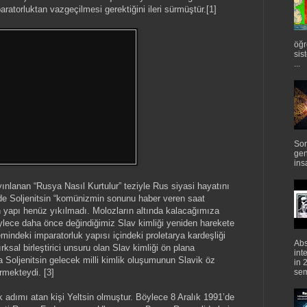
ratorluktan vazgeçilmesi gerektiğini ileri sürmüştür.[1]
öğr
sis
...
Sor
gen
ins
ayınlanan “Rusya Nasıl Kurtulur” teziyle Rus siyasi hayatını
zinde Soljenitsin “komünizmin sonunu haber veren saat
 yapı henüz yıkılmadı. Molozların altında kalacağımıza
ylece daha önce değindiğimiz Slav kimliği yeniden harekete
indeki imparatorluk yapısı içindeki proletarya kardeşliği
Abs
rksal birleştirici unsuru olan Slav kimliği ön plana
int
 Soljenitsin gelecek milli kimlik oluşumunun Slavik öz
in 
ürmekteydi. [3]
semi
 adımı atan kişi Yeltsin olmuştur. Böylece 8 Aralık 1991’de