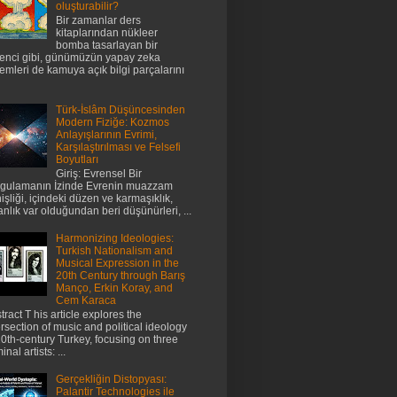
oluşturabilir?
Bir zamanlar ders
kitaplarından nükleer
bomba tasarlayan bir
enci gibi, günümüzün yapay zeka
temleri de kamuya açık bilgi parçalarını
Türk-İslâm Düşüncesinden
Modern Fiziğe: Kozmos
Anlayışlarının Evrimi,
Karşılaştırılması ve Felsefi
Boyutları
Giriş: Evrensel Bir
gulamanın İzinde Evrenin muazzam
işliği, içindeki düzen ve karmaşıklık,
anlık var olduğundan beri düşünürleri, ...
Harmonizing Ideologies:
Turkish Nationalism and
Musical Expression in the
20th Century through Barış
Manço, Erkin Koray, and
Cem Karaca
tract T his article explores the
ersection of music and political ideology
20th-century Turkey, focusing on three
nal artists: ...
Gerçekliğin Distopyası:
Palantir Technologies ile