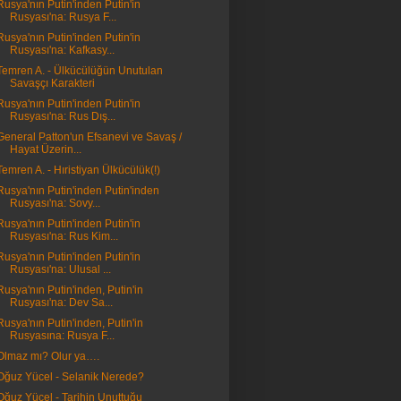
Rusya'nın Putin'inden Putin'in
Rusyası'na: Rusya F...
Rusya'nın Putin'inden Putin'in
Rusyası'na: Kafkasy...
Temren A. - Ülkücülüğün Unutulan
Savaşçı Karakteri
Rusya'nın Putin'inden Putin'in
Rusyası'na: Rus Dış...
General Patton'un Efsanevi ve Savaş /
Hayat Üzerin...
Temren A. - Hıristiyan Ülkücülük(!)
Rusya'nın Putin'inden Putin'inden
Rusyası'na: Sovy...
Rusya'nın Putin'inden Putin'in
Rusyası'na: Rus Kim...
Rusya'nın Putin'inden Putin'in
Rusyası'na: Ulusal ...
Rusya'nın Putin'inden, Putin'in
Rusyası'na: Dev Sa...
Rusya'nın Putin'inden, Putin'in
Rusyasına: Rusya F...
Olmaz mı? Olur ya….
Oğuz Yücel - Selanik Nerede?
Oğuz Yücel - Tarihin Unuttuğu