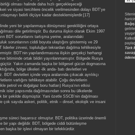
rliği olması halinde daha hızlı gerçekleşeceği
skeri ve siyasi tercihlere öncelik verilmesinden dolayı BDT’ye
Siteni
ınlaşmayı belirli ölçüye kadar desteklemişlerdir.[17]
harici
Bağış
inde yeni bir yapılanmaya dönüşmesi gerekliliğini ortaya
gelirle
ğılması dile getirilmiştir. Bu duruma ilişkin olarak Ekim 1997
yaygın
ların BDT sorunlarını tartışma yerine, aralarındaki
Katkıd
luk sorunlarının ciddi boyuta ulaştığını göstermiş ve 29
paylaş
iderler zirvesi, topluluğun tekrardan dağılma tehlikesiyle
Türk M
rmiştir. BDT’nin yapılandırmasına ilişkin gerçekçi herhangi
savaş
ödene
irve bitiminde ortak bildiri yayınlanmamıştır. Bölgede Rusya
 güçtür. Yakın zamanda başka bir bölgesel gücün dogmasına
ığında, bölge ülkeleri -ilk anda- batı devletleri ve
z. BDT devletleri içinde veya aralarında çıkacak ayrılıkçı
etlerin varlığını tehlikeye atabilir. Çoğu devletlerin
likle petrol ve doğalgaz boru hatları) Rusya’nın etkisi
ik isler yapısında dağılmasından sonra bu ülkelerde
k bir şekilde düşmüştür. Yani özetle SSCB’nin dağılması
çok sayıda askeri, politik, etnik – dinsel, ekolojik ve insani
eşme süreci başarısız olmuştur. BDT, politika üzerinde önemli
te bir yapı değildir. BDT, bölgede ciddi bütünleşme
ten başka bir işlevi olmayan bir tefekkürdür.