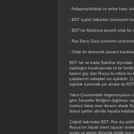
- Anlaşmazlıklarda ve teröre karşı sıkı
- BDT içişleri bakanları konseyinin k
- BDT’nin Moskova eksenli ortak bir a
- Rus Barış Gücü süresinin uzatılması 
- Ortak bir ekonomik pazarın kurulma
BDT her ne kadar Baltıklar dışındaki
topluluğun kurulmasında ve bir kiml
baskın güç olan Rusya bu rolünü bu ku
çabalarının sebepleri ise aşikârdır.
topluluk içerisinde yer alsalar da BD
Yakın Çevresindeki hegemonyasını sür
göre Sovyetler Birliğinin dağılması a
merkezi fakat onun devamı olarak Rus
dünya şartları altında hayatta kalabil
Coğrafi bakımdan BDT, Rus dış polit
Rusya’nın hayati önem taşıyan strate
siyasi ve askeri düzeyde birliğe üye 