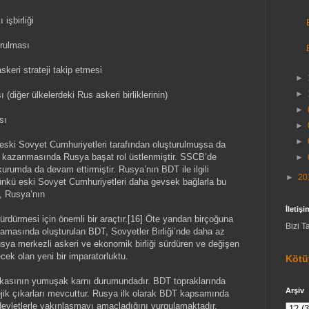
 işbirliği
urulması
skeri strateji takip etmesi
►
►
(diğer ülkelerdeki Rus askeri birliklerinin)
►
sı
►
►
 eski Sovyet Cumhuriyetleri tarafından oluşturulmuşsa da
ik kazanmasında Rusya başat rol üstlenmiştir. SSCB’de
►
rumda da devam ettirmiştir. Rusya’nın BDT ile ilgili
►
20
 Çünkü eski Sovyet Cumhuriyetleri daha gevsek bağlarla bu
T, Rusya’nın
İletişi
dürmesi için önemli bir araçtır.[16] Öte yandan birçoğuna
Bizi T
şamasında oluşturulan BDT, Sovyetler Birliği’nde daha az
ya merkezli askeri ve ekonomik birliği sürdüren ve değişen
ecek olan yeni bir imparatorluktu.
Kötü
ikasının yumuşak karnı durumundadır. BDT topraklarında
Arşiv
jik çıkarları mevcuttur. Rusya ilk olarak BDT kapsamında
devletlerle yakınlaşmayı amaçladığını vurgulamaktadır.