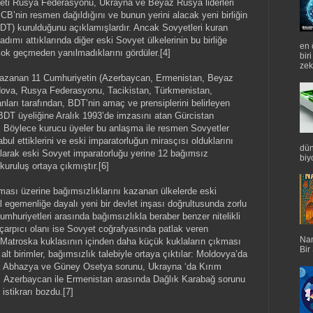
iyeti Rusya Federasyonu, Ukrayna ve Beyaz Rusya liderleri
B’nin resmen dağıldığını ve bunun yerini alacak yeni birliğin
DT) kurulduğunu açıklamışlardır. Ancak Sovyetleri kuran
dımı attıklarında diğer eski Sovyet ülkelerinin bu birliğe
en 
çok geçmeden yanılmadıklarını gördüler.[4]
bir
zek
 kazanan 11 Cumhuriyetin (Azerbaycan, Ermenistan, Beyaz
dova, Rusya Federasyonu, Tacikistan, Türkmenistan,
ları tarafından, BDT’nin amaç ve prensiplerini belirleyen
BDT üyeliğine Aralık 1993’de imzasını atan Gürcistan
5] Böylece kurucu üyeler bu anlaşma ile resmen Sovyetler
kabul ettiklerini ve eski imparatorluğun mirasçısı olduklarını
dün
larak eski Sovyet imparatorluğu yerine 12 bağımsız
biyo
 kuruluş ortaya çıkmıştır.[6]
ğılması üzerine bağımsızlıklarını kazanan ülkelerde eski
l egemenliğe dayalı yeni bir devlet inşası doğrultusunda zorlu
mhuriyetleri arasında bağımsızlıkla beraber benzer nitelikli
n çarpıcı olanı ise Sovyet coğrafyasında patlak veren
Nan
us Matroska kuklasının içinden daha küçük kuklaların çıkması
Bir
alt birimler, bağımsızlık talebiyle ortaya çıktılar: Moldovya’da
da Abhazya ve Güney Osetya sorunu, Ukrayna ‘da Kırım
 Azerbaycan ile Ermenistan arasında Dağlık Karabağ sorunu
istikrarı bozdu.[7]