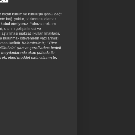
n hiçbir kurum ve kuruluşla
gönül bağı
nde
bağı yoktur, sözkonusu olamaz.
 kabul etmiyoruz
. Yalnızca reklam
ri, sitenin geliştirilmesi ve
laştırılması maksatlı kullanılmaktadır.
a bulunmak isteyenlerin yazılarımızı
ması kafîidir.
Kalemlerimiz; "Yüce
illeti'nin" şan ve şerefi adına bedeli
 meydanlarında akan şüheda ile
rek, ebed müddet satın alınmıştır.