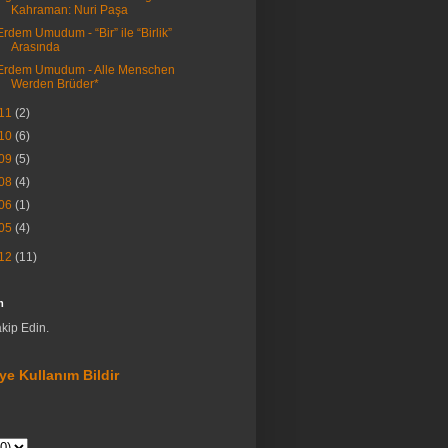
Kahraman: Nuri Paşa
Erdem Umudum - “Bir” ile “Birlik”
Arasında
Erdem Umudum - Alle Menschen
Werden Brüder*
11
(2)
10
(6)
09
(5)
08
(4)
06
(1)
05
(4)
12
(11)
m
akip Edin.
ye Kullanım Bildir