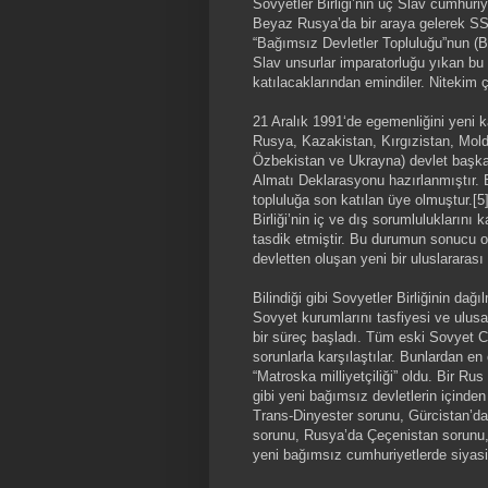
Sovyetler Birliği’nin üç Slav cumhur
Beyaz Rusya’da bir araya gelerek SSC
“Bağımsız Devletler Topluluğu”nun (B
Slav unsurlar imparatorluğu yıkan bu a
katılacaklarından emindiler. Nitekim 
21 Aralık 1991‘de egemenliğini yeni
Rusya, Kazakistan, Kırgızistan, Mol
Özbekistan ve Ukrayna) devlet başkan
Almatı Deklarasyonu hazırlanmıştır. 
topluluğa son katılan üye olmuştur.[
Birliği’nin iç ve dış sorumluluklarını 
tasdik etmiştir. Bu durumun sonucu o
devletten oluşan yeni bir uluslararası
Bilindiği gibi Sovyetler Birliğinin da
Sovyet kurumlarını tasfiyesi ve ulusa
bir süreç başladı. Tüm eski Sovyet Cu
sorunlarla karşılaştılar. Bunlardan e
“Matroska milliyetçiliği” oldu. Bir R
gibi yeni bağımsız devletlerin içinden 
Trans-Dinyester sorunu, Gürcistan’
sorunu, Rusya’da Çeçenistan sorunu,
yeni bağımsız cumhuriyetlerde siyasi 