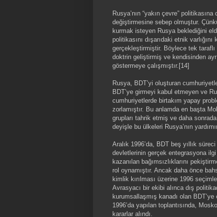
Rusya’nın “yakın çevre” politikasına
değiştirmesine sebep olmuştur. Çünkü
kurmak isteyen Rusya beklediğini el
politikasını dışarıdaki etnik varlığın
gerçekleştirmiştir. Böylece tek tarafl
doktrin geliştirmiş ve kendisinden ayr
göstermeye çalışmıştır.[14]
Rusya, BDT’yi oluşturan cumhuriyetl
BDT’ye girmeyi kabul etmeyen ve Rus
cumhuriyetlerde birtakım yapay probl
zorlamıştır. Bu anlamda en başta Mol
grupları tahrik etmiş ve daha sonrada
deyişle bu ülkeleri Rusya’nın yardımı
Aralık 1996’da, BDT beş yıllık süreci
devletlerinin gerçek entegrasyona ilg
kazanılan bağımsızlıklarını pekiştirm
rol oynamıştır. Ancak daha önce bah
kimlik kırılması üzerine 1996 seçimler
Avrasyacı bir ekibi alınca dış politik
kurumsallaşmış kanadı olan BDT’ye ç
1996’da yapılan toplantısında, Mosko
kararlar alındı.