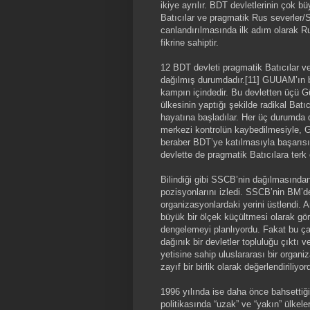
ikiye ayrılır. BDT devletlerinin çok 
Batıcılar ve pragmatik Rus severler/S
canlandırılmasında ilk adım olarak Ru
fikrine sahiptir.
12 BDT devleti pragmatik Batıcılar ve
dağılmış durumdadır.[11] GUUAM’ın be
kampın içindedir. Bu devletten üçü G
ülkesinin yaptığı şekilde radikal Batıc
hayatına başladılar. Her üç durumda da
merkezi kontrolün kaybedilmesiyle, G
beraber BDT’ye katılmasıyla başarısızl
devlette de pragmatik Batıcılara terk e
Bilindiği gibi SSCB’nin dağılmasınd
pozisyonlarını izledi. SSCB’nin BM’d
organizasyonlardaki yerini üstlendi.
büyük bir ölçek küçültmesi olarak gö
dengelemeyi planlıyordu. Fakat bu ça
dağınık bir devletler topluluğu çıktı
yetisine sahip uluslararası bir organ
zayıf bir birlik olarak değerlendiriliyor
1996 yılında ise daha önce bahsettiğ
politikasında “uzak” ve “yakın” ülkele