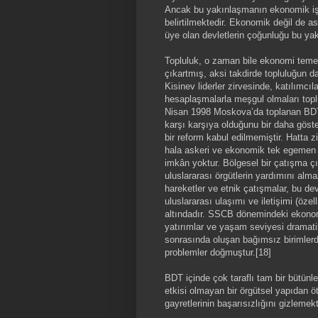
Ancak bu yakınlaşmanın ekonomik işbi
belirtilmektedir. Ekonomik değil de a
üye olan devletlerin çoğunluğu bu yak
Topluluk, o zaman bile ekonomi temel
çıkartmış, aksi takdirde topluluğun da
Kisinev liderler zirvesinde, katılımcı
hesaplaşmalarla meşgul olmaları toplu
Nisan 1998 Moskova’da toplanan BDT l
karşı karşıya olduğunu bir daha göste
bir reform kabul edilmemiştir. Hatta z
hala askeri ve ekonomik tek egemen
imkân yoktur. Bölgesel bir çatışma çıkt
uluslararası örgütlerin yardımını alma
hareketler ve etnik çatışmalar, bu devl
uluslararası ulaşımı ve iletişimi (özel
altındadır. SSCB dönemindeki ekonom
yatırımlar ve yaşam seviyesi dramati
sonrasında oluşan bağımsız birimlerde 
problemler doğmuştur.[18]
BDT içinde çok taraflı tam bir bütünl
etkisi olmayan bir örgütsel yapıdan ö
gayretlerinin başarısızlığını gizlemek