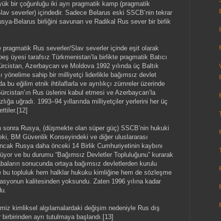
büyük bir çoğunluğu iki ayrı pragmatik kamp (pragmatik
lav severler) içindedir. Sadece Belarus eski SSCB’nin tekrar
sya-Belarus birliğini savunan ve Radikal Rus sever bir birlik
 pragmatik Rus severler/Slav severler içinde eşit olarak
ş üyesi tarafsız Türkmenistan’la birlikte pragmatik Batıcı
ürcistan, Azerbaycan ve Moldova 1992 yılında üç Baltık
ı yönelime sahip bir milliyetçi liderlikle bağımsız devlet
 bu eğilim etnik ihtilaflarla ve ayrılıkçı zümreler üzerinde
ürcistan’ın Rus üslerini kabul etmesi ve Azerbaycan’la
ığa uğradı. 1993–94 yıllarında milliyetçiler yerlerini her üç
ttiler.[12]
an sonra Rusya, (düşmekte olan süper güç) SSCB’nin hukuki
eki, BM Güvenlik Konseyindeki ve diğer uluslararası
 Ancak Rusya daha önceki 14 Birlik Cumhuriyetinin kaybını
rüyor ve bu durumu “Bağımsız Devletler Topluluğunu” kurarak
baların sonucunda ortaya bağımsız devletlerden kurulu
 ve bu topluluk hem halklar hukuku kimliğine hem de sözleşme
izasyonun kalitesinden yoksundu. Zaten 1996 yılına kadar
du.
imiz kimliksel algılamalardaki değişim nedeniyle Rus dış
r birbirinden ayrı tutulmaya başlandı.[13]