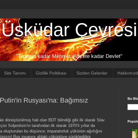
Üsküdar Çevresi
"Toprağa kadar Mehmet, Ahirete kadar Devlet"
Site Tanımı
Gizlilik Politikası
Sizden Gelenler
Hakkımız
 Putin'in Rusyası'na: Bağımsız
Bu Bl
e dönüştürülmüş hali olan BDT bilindiği gibi ilk olarak Slav
Popüle
çisi Soljenitsin’in tarafından ilk olarak 1970’li yıllar da
pta oluşturulan bu düşünce; imparatorluk yükünün ağırlığını
münizm) Rus insanını ahlaki çöküntüye sürüklediğini