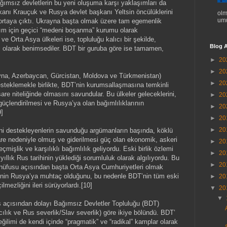
ağımsız devletlerin bu yeni oluşuma karşı yaklaşımları da
şkanı Krauçuk ve Rusya devlet başkanı Yeltsin öncülüklerini
olm
umu
sı ortaya çıktı. Ukrayna başta olmak üzere tam egemenlik
rışım için geçici “medeni boşanma” kurumu olarak
e Orta Asya ülkeleri ise, topluluğu kalıcı bir şekilde,
Blog A
li olarak benimsediler. BDT bir guruba göre ise tamamen,
►
20
►
20
ayna, Azerbaycan, Gürcistan, Moldova ve Türkmenistan)
►
20
desteklemekle birlikte, BDT’nin kurumsallaşmasına temkinli
are niteliğinde olmasını savundular. Bu ülkeler geleceklerini,
►
20
güçlendirilmesi ve Rusya’ya olan bağımlılıklarının
►
20
9]
►
20
►
20
iğini destekleyenlerin savunduğu argümanların başında, köklü
 idare nedeniyle olmuş ve giderilmesi güç olan ekonomik, askeri
►
20
eçmişlik ve karşılıklı bağımlılık geliyordu. Eski birlik özlemi
►
20
 yıllık Rus tarihinin yüklediği sorumluluk olarak algılıyordu. Bu
►
20
s nüfusu açısından başta Orta Asya Cumhuriyetleri olmak
inin Rusya’ya muhtaç olduğunu, bu nedenle BDT’nin tüm eski
►
20
lmezliğini ileri sürüyorlardı.[10]
▼
20
▼
ış açısından dolayı Bağımsız Devletler Topluluğu (BDT)
ıcılık ve Rus severlik/Slav severlik) göre ikiye bölündü. BDT’
eğilimi de kendi içinde “pragmatik” ve “radikal” kamplar olarak