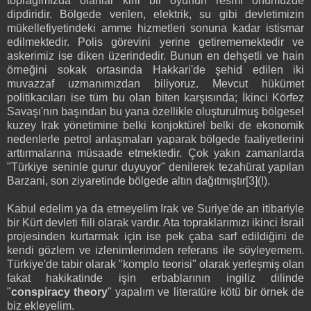
toprağımızda olanlar kirli bir oyunun resmi önümüzde
dipdiridir. Bölgede verilen, elektrik, su gibi devletimizin
mükellefiyetindeki amme hizmetleri sonuna kadar istismar
edilmektedir. Polis görevini yerine getirememektedir ve
askerimiz ise diken üzerindedir. Bunun en dehşetli ve hain
örneğini sokak ortasında Hakkari'de şehid edilen iki
muvazzaf uzmanımızdan biliyoruz. Mevcut hükümet
politikacıları ise tüm bu olan biten karşısında; İkinci Körfez
Savaşı'nın başından bu yana özellikle oluşturulmuş bölgesel
kuzey Irak yönetimine belki konjoktürel belki de ekonomik
nedenlerle petrol anlaşmaları yaparak bölgede faaliyetlerini
arttırmalarına müsaade etmektedir. Çok yakın zamanlarda
"Türkiye seninle gurur duyuyor" denilerek tezahürat yapılan
Barzani, son ziyaretinde bölgede altın dağıtmıştır[3](!).
Kabul edelim ya da etmeyelim Irak ve Suriye'de an itibariyle
bir Kürt devleti fiili olarak vardır. Ata topraklarımızı ikinci İsrail
projesinden kurtarmak için ise pek çaba sarf edildiğini de
kendi gözlem ve izlenimlerimden referans ile söyleyemem.
Türkiye'de tabir olarak "komplo teorisi" olarak yerleşmiş olan
fakat hakikatinde işin erbablarının ingiliz dilinde
"
conspiracy theory
" yapalım ve literatüre kötü bir örnek de
biz ekleyelim.