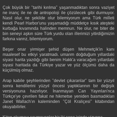
Çok büyük bir "tarihi kırılma" yaşanmadıktan sonra vaziyet
ne inanç ile ne de antropoloji ile çözülecek gibi durmuyor.
Nasıl olur, ne şekilde olur bilemiyorum ama Türk milleti
kendi Pearl Harbor'unu yaşamadığı müddetçe kısık ateşteki
kurbağa kıvamında halinden memnun. Ne olur, ne biter de
bin seneyi aşkın süre Türk yurdu olan illerimizi yitirdiğimizin
farkına varırız, bilemiyorum.
Beşer onar yirmişer şehid düşen Mehmetçik'in kanı
maalesef bu etkiyi yaratmadı. umarım doğduğum yıllardaki
siyasi harita yazdığı gibi benim Hakk'a varacağım yıllardaki
siyasi haritada da Türkiye yazar ve yüz ölçümü daha da
küçülmüş olmaz.
Arap kabile şeyhlerinden "devlet çıkaranlar" tam bir yüzyıl
sonra kendilerini yüzyıl öncesi yaptıklarının bir değişik
versiyonuna hazırlıyor. İnanmayan Can Yayınları'nca
Türkçe'ye çevrilen fakat ne hikmetse yeniden basmadıkları
Janet Wallach'ın kaleminden "Çöl Kraliçesi" kitabından
okuyabilirler.