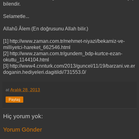
bilendir.
Selametle...
Allahû Âlem (En doğrusunu Allah bilir.)
[1] http://www.zaman.com.tr/mehmet-niyazi/bekamiz-ve-
milliyetci-hareket_662546.html
[2] http://www.zaman.com.tr/gundem_bdp-kurtce-ezan-
okuttu_1144104.html
[3] http://www4.cnnturk.com/2013/guncel/11/19/barzani.ve.er
doganin.hediyeleri.dagitildi/731553.0/
at
Aralık 28, 2013
Paylaş
Hiç yorum yok:
Yorum Gönder