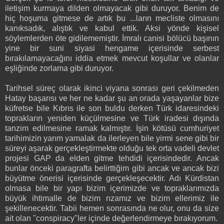
iletişim kurmaya dilden olmayacak gibi duruyor. Benim de
hiç hoşuma gitmese de artık bu ...ların mecliste olmasını
kanıksadık, alıştık ve kabul ettik. Aksi yönde kişisel
söylemlerden öte gidilememiştir. İmralı canisi bölücü başının
yine bir suni siyasi hengame içerisinde serbest
bırakılamayacağını iddia etmek mevcut koşullar ve olanlar
eşliğinde zorlama gibi duruyor.
Tarihsel süreç olarak ikinci viyana sonrası geri çekilmeden
Hatay başarısı ve her ne kadar şu an orada yaşayanlar bize
küfretse bile Kıbrıs ile son buldu derken Türk idaresindeki
toprakların yeniden küçülmesine ve Türk iradesi dışında
tanzim edilmesine ramak kalmıştır. İşin kötüsü cumhuriyet
tarihimizin yarım yamalak da ilerleyen bile yirmi sene gibi bir
süreyi aşarak gerçekleştirmekte olduğu tek orta vadeli devlet
projesi GAP da elden gitme tehdidi içerisindedir. Ancak
bunlar önceki paragrafta belirttiğim gibi ancak ve ancak bizi
büyütme önerisi içerisinde gerçekleşecektir. Adı Kürdistan
olmasa bile bir yapı bizim içerimizde ve topraklarımızda
büyük ihtimalle de bizim rızamız ve bizim ellerimiz ile
şekillenecektir. Tabii hemen sonrasında ne olur, onu da size
ait olan "conspiracy"ler içinde değerlendirmeye bırakıyorum.