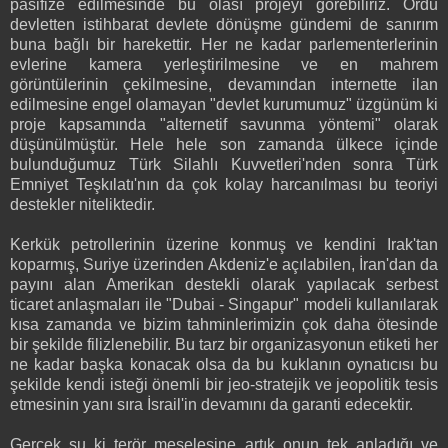
pasifize edilmesinde bu olası projeyi görebiliriz. Ordu
devletten istihbarat devlete dönüşme gündemi de sanırım
buna bağlı bir harekettir. Her ne kadar parlementerlerinin
evlerine kamera yerleştirilmesine ve en mahrem
görüntülerinin çekilmesine, devamından internette ilan
edilmesine engel olamayan "devlet kurumumuz" üzgünüm ki
proje kapsamında "alternetif savunma yöntemi" olarak
düşünülmüştür. Hele hele son zamanda ülkece içinde
bulunduğumuz Türk Silahlı Kuvvetleri'nden sonra Türk
Emniyet Teşkılatı'nın da çok kolay harcanılması bu teoriyi
destekler niteliktedir.
Kerkük petrollerinin üzerine konmuş ve kendini Irak'tan
koparmış, Suriye üzerinden Akdeniz'e açılabilen, İran'dan da
payını alan Amerikan destekli olarak yapılacak serbest
ticaret anlaşmaları ile "Dubai - Singapur" modeli kullanılarak
kısa zamanda ve bizim tahminlerimizin çok daha ötesinde
bir şekilde filizlenebilir. Bu tarz bir organizasyonun etiketi her
ne kadar başka konacak olsa da bu kuklanın oynatıcısı bu
şekilde kendi isteği önemli bir jeo-stratejik ve jeopolitik tesis
etmesinin yanı sıra İsrail'in devamını da garanti edecektir.
Gerçek şu ki terör meselesine artık onun tek anladığı ve