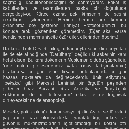
saçmalığı kabullenebileceğini de sanmıyorum. Fakat iş
kabullerden ve teamüllerden başka bir doğrultuda
gerçekleşiyor. Kürtçe ezana pek kimsenin de sesini
çıkarttığını işitemedim. Hemen hemen her konuda
ekranlarda boy gösteren "İlahiyat Profesörlerimizi" bu
konuda tepki gösterirken göremedim. (Eğer aksi varsa
kendisinden memnuniyetle özür diler, ellerinden öperim.)
Ha keza Türk Devleti bildiğim kadarıyla konu dini boyutları
ile de ele alındığında ''Darülharp'' değildir ki askerinin kanı
helal olsun. Bu kanı dökenlerin Müslüman olduğu şüphelidir.
Yine malum profesörlerimiz yatak odası tartışmalarını(!)
bırakırlarsa bir gün; elbet fırsatını bulduklarında bu gibi
hassas noktalara da değineceklerdir, ümit ediyorum.
"pekaka" gibi Marksist Leninist bir örgütün peşinden
gidenler biraz Barzani, biraz Amerika ve ''kaçakçılık
sektörünün de her türlüsünün'' etkisi ile ne linguistik
dinleyecektir ne de antropoloji.
Mesele; politik olduğu kadar sosyolojiktir. Aşiret ve türevleri
yapılarının bazı olumsuzluklar yaratabildiği, hukuk ve
güvenlik mekanizmalarının işletilemediği bir kesim ata