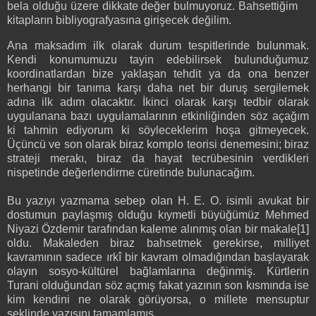
bela olduğu üzere dikkate değer bulmuyoruz. Bahsettiğim
kitapların bibliyografyasına girişecek değili
m.
Ana maksadım ilk olarak durum tespitlerinde bulunmak.
Kendi konumumuzu tayin edebilirsek bulunduğumuz
koordinatlardan bize yaklaşan tehdit ya da ona benzer
herhangi bir tanıma karşı daha net bir duruş sergilemek
adına ilk adım olacaktır. İkinci olarak karşı tedbir olarak
uygulanana bazı uygulamalarının etkinliğinden söz açağım
ki tahmin ediyorum ki söyleceklerim hoşa gitmeyecek.
Üçüncü ve son olarak biraz komplo teorisi denemesini; biraz
strateji merakı, biraz da hayat tecrübesinin verdikleri
nispetinde değerlendirme cüretinde bulunacağım.
Bu yazıyı yazmama sebep olan H. E. O. isimli avukat bir
dostumun paylaşmış olduğu kıymetli büyüğümüz Mehmed
Niyazi Özdemir tarafından kaleme alınmış olan bir makale[1]
oldu. Makaleden biraz bahsetmek gerekirse, milliyet
kavramının sadece ırkî bir kavram olmadığından başlayarak
olayın sosyo-kültürel bağlamlarına değinmiş. Kürtlerin
Turani olduğundan söz açmış fakat yazının son kısmında ise
kim kendini ne olarak görüyorsa, o millete mensuptur
şeklinde yazısını tamamlamış.