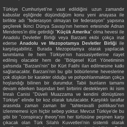
Türkiye Cumhuriyeti'ne vaat edildiğini uzun zamandır
kabuslar eşliğinde düşündüğüm konu yeni anayasa ile
birlikte adı "federasyon olmayan bir federasyon" yapısına
geçilerek İkinci Dünya Savaşı'nın hemen ertesinde Adnan
Menderes'in dile getirdiği "
Küçük Amerika
" olma hevesi ile
Anadolu Devletler Birliği veya Barzani ekibi çokça inat
ederse
Anadolu ve Mezopotamya Devletler Birliği
ile
karşılaşabiliriz. Burada Mezopotamya olarak yapılacak
tanımlama ile hem Türkiye'nin hassasiyetlerine riayet
edilmiş olacaktır hem de "Bölgesel Kürt Yönetiminin
şahsında "Barzani'nin" bir Kürt Fatihi ilan edilmesine katkı
sağlanacaktır. Barzani'nin bu gibi böbürlenme heveslerine
çok düşkün bir karakter olduğu ve pohpohlanmaktan çokça
hoşlandığı bilinen bir durumdur. Tabii bunların tamamı
devam ederken başından beri birbirini destekleyen iki isim
İmralı Canisi "Düveli Muazzama ve kendini dönüştüren
Türkiye" elinde bir koz olarak tutulacaktır. Karşılıklı taraflar
arasında zaman zaman bir "tahteravalli politikası"nın
izlenmemesi için hiçbir sebep yoktur. Mevcut Türkiye'de bu
gibi bir "conspiracy theory"nin her türlüsüne peşinen karşı
çıkacak olan Türk Silahlı Kuvvetleri'nin sistemli olarak