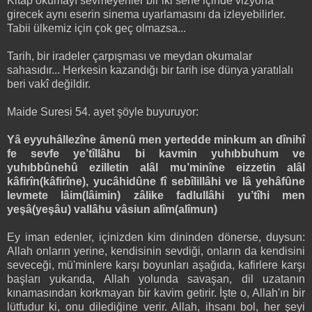
Kitap okumayı sevmeyenler bir iki sene içinde vizyona
girecek aynı eserin sinema uyarlamasını da izleyebilirler.
Tabii ülkemiz için çok geç olmazsa...
Tarih, bir iradeler çarpışması ve meydan okumalar
sahasıdır... Herkesin kazandığı bir tarih ise dünya yaratılalı
beri vakî değildir.
Maide Suresi 54. ayet şöyle buyuruyor:
Yâ eyyuhâllezîne âmenû men yertedde minkum an dînihî
fe sevfe ye’tîllâhu bi kavmin yuhıbbuhum ve
yuhıbbûnehû ezilletin alâl mu’minîne eizzetin alâl
kâfirîn(kâfirîne), yucâhidûne fî sebîlillâhi ve lâ yehâfûne
levmete lâim(lâimin) zâlike fadlullâhi yu’tîhi men
yeşâ(yeşâu) vallâhu vâsiun alîm(alîmun)
Ey iman edenler, içinizden kim dininden dönerse, duysun:
Allah onların yerine, kendisinin sevdiği, onların da kendisini
seveceği, mü'minlere karşı boyunları aşağıda, kafirlere karşı
başları yukarıda, Allah yolunda savaşan, dil uzatanın
kınamasından korkmayan bir kavim getirir. İşte o, Allah'ın bir
lütfudur ki, onu dilediğine verir. Allah, ihsanı bol, her şeyi