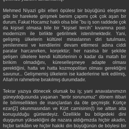
Mehmed Niyazi gibi elleri öpülesi bir büyüğünü eleştirme
gibi bir harekete girişmek benim çapımı çok çok aşan bir
durum. Fakat Hocamız haklı olsa bile "bu iş son raddede çok
da kişisel olmasa bile bir "kişisel tercih" kıvamına post-
modernizm ile birlikte getirilmek istenilmektedir. Yani,
gelişmiş ülkelerin kültürel miraslarının diri tutulması,
yenilenmesi ve kendilerini devam ettirmesi adına ciddi
paralar harcanırken, konjektür; her nasılsa bir şekilde
gelişen ülkelere kendi kültürlerinin o kadar da matah bir
birikim olmadığını, küreselleşmeye adapte olması
gerektiğini, hatta ve hatta kozmopolitan olması gerektiğini
savunur... Gelişmemiş ülkelerin ise kaderlerine terk edilmiş,
Allah'ın rahmetine bırakılmış durumdadır.
Tekrar yazıya dönecek olursak bu iş; yani anavatanımızın
güneydoğusunda yaşanan "terör sorunumuz" dönem itibari
ile bilimsellikten de inançlardan da öte geçmiştir. Kürtçe
ezan[2] okunmasından ve Kürt camisinin(!) ise alttan alta
konuşulduğu günlerdeyiz. Özellikle bu bölgedeki dini
duygunun yüksekliğini de nazara aldığımızda hiçbir akadin,
hiçbir tarikâtın ve hiçbir hakiki din büyüğünün de böylesi bir