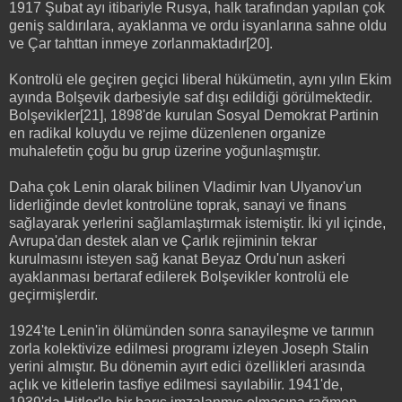
1917 Şubat ayı itibariyle Rusya, halk tarafından yapılan çok
geniş saldırılara, ayaklanma ve ordu isyanlarına sahne oldu
ve Çar tahttan inmeye zorlanmaktadır[20].
Kontrolü ele geçiren geçici liberal hükümetin, aynı yılın Ekim
ayında Bolşevik darbesiyle saf dışı edildiği görülmektedir.
Bolşevikler[21], 1898'de kurulan Sosyal Demokrat Partinin
en radikal koluydu ve rejime düzenlenen organize
muhalefetin çoğu bu grup üzerine yoğunlaşmıştır.
Daha çok Lenin olarak bilinen Vladimir Ivan Ulyanov'un
liderliğinde devlet kontrolüne toprak, sanayi ve finans
sağlayarak yerlerini sağlamlaştırmak istemiştir. İki yıl içinde,
Avrupa'dan destek alan ve Çarlık rejiminin tekrar
kurulmasını isteyen sağ kanat Beyaz Ordu'nun askeri
ayaklanması bertaraf edilerek Bolşevikler kontrolü ele
geçirmişlerdir.
1924'te Lenin'in ölümünden sonra sanayileşme ve tarımın
zorla kolektivize edilmesi programı izleyen Joseph Stalin
yerini almıştır. Bu dönemin ayırt edici özellikleri arasında
açlık ve kitlelerin tasfiye edilmesi sayılabilir. 1941'de,