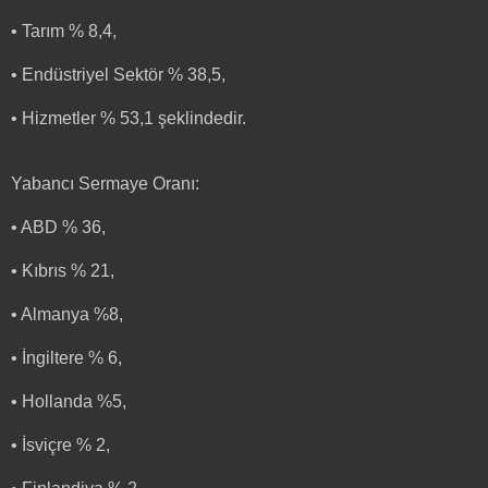
• Tarım % 8,4,
• Endüstriyel Sektör % 38,5,
• Hizmetler % 53,1 şeklindedir.
Yabancı Sermaye Oranı:
• ABD % 36,
• Kıbrıs % 21,
• Almanya %8,
• İngiltere % 6,
• Hollanda %5,
• İsviçre % 2,