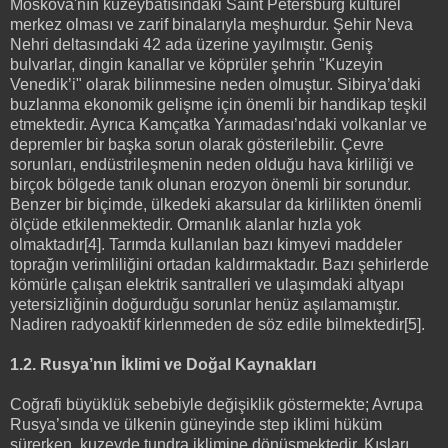
Moskova'nın kuzeybatısındaki Saint Petersburg kültürel
merkez olması ve zarif binalarıyla meşhurdur. Şehir Neva
Nehri deltasındaki 42 ada üzerine yayılmıştır. Geniş
bulvarlar, dingin kanallar ve köprüler şehrin "Kuzeyin
Venedik’i" olarak bilinmesine neden olmuştur. Sibirya’daki
buzlanma ekonomik gelişme için önemli bir handikap teşkil
etmektedir. Ayrıca Kamçatka Yarımadası’ndaki volkanlar ve
depremler bir başka sorun olarak gösterilebilir. Çevre
sorunları, endüstrileşmenin neden olduğu hava kirliliği ve
birçok bölgede tanık olunan erozyon önemli bir sorundur.
Benzer bir biçimde, ülkedeki akarsular da kirlilikten önemli
ölçüde etkilenmektedir. Ormanlık alanlar hızla yok
olmaktadır[4]. Tarımda kullanılan bazı kimyevi maddeler
toprağın verimliliğini ortadan kaldırmaktadır. Bazı şehirlerde
kömürle çalışan elektrik santralleri ve ulaşımdaki altyapı
yetersizliğinin doğurduğu sorunlar henüz aşılamamıştır.
Nadiren radyoaktif kirlenmeden de söz edile bilmektedir[5].
1.2. Rusya’nın İklimi ve Doğal Kaynakları
Coğrafi büyüklük sebebiyle değişiklik göstermekte; Avrupa
Rusya’sında ve ülkenin güneyinde step iklimi hüküm
sürerken, kuzeyde tundra iklimine dönüşmektedir. Kışları