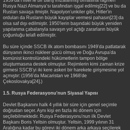
1939'da Hitler'le bir barış imzalanmış olmasına rağmen
Rusya Nazi Almanya’sı tarafından işgal edilmiş[22] ve bu da
Rusları savaşa itmiştir. Napolyon'unkiler gibi, Hitler'in
orduları da Rusların büyük kayıplar vermesi pahasın[23] da
olsa saf dışı edilmiştir. 1950'lerin başındaki büyük yeniden
yapılanma çabalarıyla savaşın yol açtığı zararların büyük
çoğunluğu telafi edilmiştir.
Bu süre içinde SSCB ilk atom bombasını 1949'da patlatarak
dünyanın ikinci nükleer gücü olmuş ve Doğu Avrupa'da
komünist kontrolündeki hükümetlerin tampon bölge
oluşturmasına destek olmuştur. Rejimlerin kimi zaman krize
girmesi SSCB'yi iki kere askeri bir harekete girişmesine yol
açmıştır: (1956'da Macaristan ve 1968'de
Çekoslovakya[24].)
1.5. Rusya Federasyonu'nun Siyasal Yapısı
Devlet Başkanını halk 4 yıllık bir süre için genel seçimle
doğrudan seçer. Aynı kişi en fazla iki dönem için
seçilebilmektedir. Rusya Federasyonu'nun ilk Devlet
Başkanı Boris Yeltsin olmuştur. Yeltsin, 1999 yılının 31
Aralığına kadar bu görevi iki dönem arka arkaya seçilerek