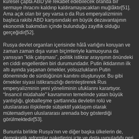
küresel çapta ABD'yle rekabet edebilecek oranda bir
sermaye ihracını kaldırıp kaldıramayacakları muğlâktır[51].
Ama açık olan bir şey varsa o da Rus emperyalizminin
başlıca rakibi ABD karşısındaki en büyük dezavantajının
ekonomik bakımdan içinde bulunduğu zayıflık olduğu
gerçeğidir[52].
Rusya devlet organları içerisinde hâlâ varlığını koruyan ve
zaman zaman dışa vuran biçimleriyle kamuoyuna da
yansıyan "klik çatışması", politik istikrar arayışının önündeki
en ciddi engellerden biri durumundadır. Putin iktidarının ilk
altı ayında yaşanan örnekler, yolsuzlukların Putin
döneminde de sürdüğünün kanıtını oluşturuyor. Bu gibi
örnekler siyasi istikrarsızlığı derinleştirerek Rus
emperyalizminin yeni yöneliminin ufuklarını karartıyor.
“İnsancıl müdahale” kavramının temelinde yatan büyük
yanlışlığı, globalleşme şartlarında devletin rolü ve
uluslararası ilişkilerde sübjektif yaklaşım olarak
mütemadiyen uluslararası arenada boy gösterdiği
görülmektedir[53].
Bununla birlikte Rusya’nın ve diğer başka ülkelerin de,
demokratik reformlar paketlerini içte ve dışta uyguladığı geri