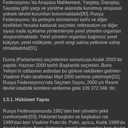
Federasyonu 'da Anayasa Mahkemesi, Yargıtay, Danıştay,
Sayıştay gibi yargı ve yürütme alanında kurulmuş anayasal
yüksek devlet kurumları bulunmaktadır[30]. Rusya
Federasyonu 'da yerleşim birimlerinin tarihi ve diğer
özellikleri hesaba katılarak seçimler, referandum ve diğer
siyasi irade açıklama yöntemleriyle yerel yönetim organları
oluşturulmaktadır. Yerel yönetim organları bağımsız yerel
bütçeye, yerel mülkiyete, yerel vergi salma yetkisine sahip
olmaktadırlar[31].
Duma (Parlamento) seçimlerinin sonuncusu Aralık 2003’de
yapıldı. Haziran 2000 tarihli Başkanlık seçimleri, Boris
Yeltsin’in istifasının ardından bu göreve vekâleten getirilen
Vladimir Putin tarafından Mart 2000 tarihine çekilmiştir[32].
Rusya Federasyonu’nda Seçmen Sayısı, 2000 yılı Resmi
devlet istatistik komitesi verilerine göre 109 372 046 ‘dir.
1.5.1. Hükümet Yapısı
Rusya Federasyonunda 1991'den beri yönetim şekli
cumhuriyettir[33]. Hükümet başkanı ve başbakan ise
1999'dan beri Vladimir Putin’dir. Putin, ayrıca, Aralık 1999'da