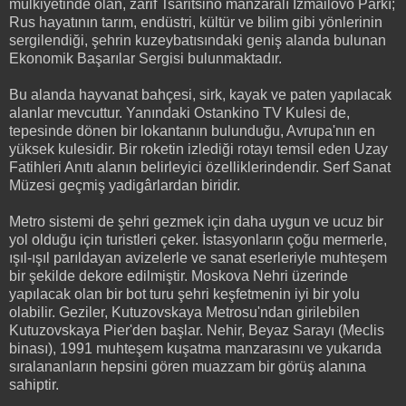
mülkiyetinde olan, zarif Tsaritsino manzaralı Izmailovo Parkı;
Rus hayatının tarım, endüstri, kültür ve bilim gibi yönlerinin
sergilendiği, şehrin kuzeybatısındaki geniş alanda bulunan
Ekonomik Başarılar Sergisi bulunmaktadır.
Bu alanda hayvanat bahçesi, sirk, kayak ve paten yapılacak
alanlar mevcuttur. Yanındaki Ostankino TV Kulesi de,
tepesinde dönen bir lokantanın bulunduğu, Avrupa'nın en
yüksek kulesidir. Bir roketin izlediği rotayı temsil eden Uzay
Fatihleri Anıtı alanın belirleyici özelliklerindendir. Serf Sanat
Müzesi geçmiş yadigârlardan biridir.
Metro sistemi de şehri gezmek için daha uygun ve ucuz bir
yol olduğu için turistleri çeker. İstasyonların çoğu mermerle,
ışıl-ışıl parıldayan avizelerle ve sanat eserleriyle muhteşem
bir şekilde dekore edilmiştir. Moskova Nehri üzerinde
yapılacak olan bir bot turu şehri keşfetmenin iyi bir yolu
olabilir. Geziler, Kutuzovskaya Metrosu'ndan girilebilen
Kutuzovskaya Pier'den başlar. Nehir, Beyaz Sarayı (Meclis
binası), 1991 muhteşem kuşatma manzarasını ve yukarıda
sıralananların hepsini gören muazzam bir görüş alanına
sahiptir.