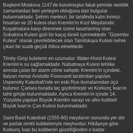
Başkent Moskova 1147'de kurulmuştur fakat şehirde neolitik
zamanlardan beri yerleşim olduğuna dair bulgular
bulunmaktadır. Şehrin merkezi, bir tarafında kalın kırmızı
hisarları ve 20 kulesi olan Kremlin'in Kızıl Meydanıdır.
Kuşatmalara karşı direnmek üzere tasarlanmış olan
Sobakina Kulesi gizli bir kaçış tüneli içermektedir. "Gizemler
Kulesi" olarak çevrilebilecek olan Tainitskaya Kulesi nehre
çıkan bir sualtı geçidi ihtiva etmektedir.
Trinity Girişi kulelerin en uzunudur. Water-Hoist Kulesi
Kremlin'e su sağlamaktadır. Nabatnaya Kulesi tehlike
anında çalan bir alarm ziline sahiptir. Kremlin'in içindeki,
İtalyan mimar Aristotle Fiorovanti tarafından yapılan
Uspensky Katedrali'nde en eski Rus ikonalarından üçü
bulunur. Çarlara burada taç giydirilmiştir ve Korkunç İvan'ın
tahtı girişte bulunmaktadır. Ayrıca Kremlin'in içinde 14.
Yüzyılda yapılan Büyük Kremlin sarayı ve altın kubbeli
Büyük İvan'ın Çan Kulesi bulunmaktadır.
Saint Basil Katedrali (1555-60) meydanın sonunda yer alır
ve parlak renkli kubbeleriyle meşhurdur. Hikâyeye göre
Korkunç İvan bu kubbenin güzelliğinden o kadar