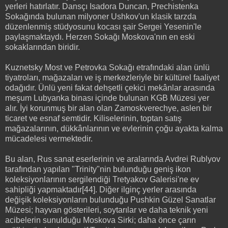
yerleri hatırlatır. Dansçı Isadora Duncan, Prechistenka
Sokağında bulunan milyoner Ushkov'un klasik tarzda
düzenlenmiş stüdyosunu kocası şair Sergei Yesenin'le
paylaşmaktaydı. Herzen Sokağı Moskova'nın en eski
sokaklarından biridir.
Kuznetsky Most ve Petrovka Sokağı etrafındaki alan ünlü
tiyatroları, mağazaları ve iş merkezleriyle bir kültürel faaliyet
odağıdır. Ünlü yeni fakat dehşetli çekici mekânlar arasında
meşum Lubyanka binası içinde bulunan KGB Müzesi yer
alır. İyi korunmuş bir alan olan Zamoskverechye, aslen bir
ticaret ve esnaf semtidir. Kiliselerinin, toptan satış
mağazalarının, dükkânlarının ve evlerinin çoğu ayakta kalma
mücadelesi vermektedir.
Bu alan, Rus sanat eserlerinin ve aralarında Avdrei Rublyov
tarafından yapılan "Trinity"nin bulunduğu geniş ikon
koleksiyonlarının sergilendiği Tretyakov Galerisi'ne ev
sahipliği yapmaktadır[44]. Diğer ilginç yerler arasında
değişik koleksiyonların bulunduğu Pushkin Güzel Sanatlar
Müzesi; hayvan gösterileri, soytarılar ve daha teknik yeni
acibelerin sunulduğu Moskova Sirki; daha önce çarın