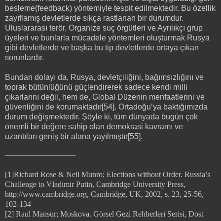
besleme(feedback) yöntemiyle tespit edilmektedir. Bu özellik
zayıflamış devletlerde sıkça rastlanan bir durumdur.
Uluslararası terör, Organize suç örgütleri ve Ayrılıkçı grup
üyeleri ve bunlarla mücadele yöntemleri oluşturmak Rusya
gibi devletlerde ve başka bu tip devletlerde ortaya çıkan
sorunlardır.
Bundan dolayı da, Rusya, devletçiliğini, bağımsızlığını ve
toprak bütünlüğünü güçlendirerek sadece kendi milli
çıkarlarını değil, hem de, Global Düzenin menfaatlerini ve
güvenliğini de korumaktadır[54]. Ortadoğu’ya baktığımızda
durum değişmektedir. Şöyle ki, tüm dünyada bugün çok
önemli bir değere sahip olan demokrasi kavramı ve
uzantıları geniş bir alana yayılmıştır[55].
[1]Richard Rose & Neil Munro; Elections without Order. Russia’s
Challenge to Vladimir Putin, Cambridge University Press,
http://www.cambridge.org, Cambridge, UK, 2002, s. 23, 25-56,
102-134
[2] Raul Mansur; Moskova. Görsel Gezi Rehberleri Serisi, Dost