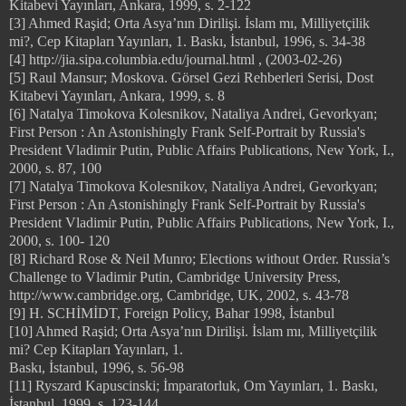
Kitabevi Yayınları, Ankara, 1999, s. 2-122
[3] Ahmed Raşid; Orta Asya’nın Dirilişi. İslam mı, Milliyetçilik
mi?, Cep Kitapları Yayınları, 1. Baskı, İstanbul, 1996, s. 34-38
[4] http://jia.sipa.columbia.edu/journal.html , (2003-02-26)
[5] Raul Mansur; Moskova. Görsel Gezi Rehberleri Serisi, Dost
Kitabevi Yayınları, Ankara, 1999, s. 8
[6] Natalya Timokova Kolesnikov, Nataliya Andrei, Gevorkyan;
First Person : An Astonishingly Frank Self-Portrait by Russia's
President Vladimir Putin, Public Affairs Publications, New York, I.,
2000, s. 87, 100
[7] Natalya Timokova Kolesnikov, Nataliya Andrei, Gevorkyan;
First Person : An Astonishingly Frank Self-Portrait by Russia's
President Vladimir Putin, Public Affairs Publications, New York, I.,
2000, s. 100- 120
[8] Richard Rose & Neil Munro; Elections without Order. Russia’s
Challenge to Vladimir Putin, Cambridge University Press,
http://www.cambridge.org, Cambridge, UK, 2002, s. 43-78
[9] H. SCHİMİDT, Foreign Policy, Bahar 1998, İstanbul
[10] Ahmed Raşid; Orta Asya’nın Dirilişi. İslam mı, Milliyetçilik
mi? Cep Kitapları Yayınları, 1.
Baskı, İstanbul, 1996, s. 56-98
[11] Ryszard Kapuscinski; İmparatorluk, Om Yayınları, 1. Baskı,
İstanbul, 1999, s. 123-144