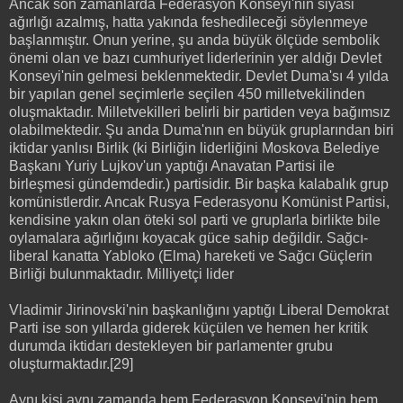
Ancak son zamanlarda Federasyon Konseyi'nin siyasi
ağırlığı azalmış, hatta yakında feshedileceği söylenmeye
başlanmıştır. Onun yerine, şu anda büyük ölçüde sembolik
önemi olan ve bazı cumhuriyet liderlerinin yer aldığı Devlet
Konseyi'nin gelmesi beklenmektedir. Devlet Duma'sı 4 yılda
bir yapılan genel seçimlerle seçilen 450 milletvekilinden
oluşmaktadır. Milletvekilleri belirli bir partiden veya bağımsız
olabilmektedir. Şu anda Duma'nın en büyük gruplarından biri
iktidar yanlısı Birlik (ki Birliğin liderliğini Moskova Belediye
Başkanı Yuriy Lujkov'un yaptığı Anavatan Partisi ile
birleşmesi gündemdedir.) partisidir. Bir başka kalabalık grup
komünistlerdir. Ancak Rusya Federasyonu Komünist Partisi,
kendisine yakın olan öteki sol parti ve gruplarla birlikte bile
oylamalara ağırlığını koyacak güce sahip değildir. Sağcı-
liberal kanatta Yabloko (Elma) hareketi ve Sağcı Güçlerin
Birliği bulunmaktadır. Milliyetçi lider
Vladimir Jirinovski'nin başkanlığını yaptığı Liberal Demokrat
Parti ise son yıllarda giderek küçülen ve hemen her kritik
durumda iktidarı destekleyen bir parlamenter grubu
oluşturmaktadır.[29]
Aynı kişi aynı zamanda hem Federasyon Konseyi'nin hem