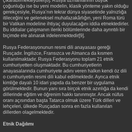
çıkarabilmekteydiler[8]. Rusya uzmanlarının büyük
çoğunluğu ise bu yeni modelin, klasik yönteme yakın olduğu
gerekçesiyle, Rusya’nın tekrar dünya siyasetinde yalnızlığa
itileceğini ve geleneksel muhafazakârlığın, yeni Roma türü
bir Vatikan modeline ihtiyaç duyulacağını iddia etmektedirler.
Bu iddialar çalışmanın ileriki bölümlerinde daha ayrıntılı bir
biçimde ele alınarak irdelenmektedir[9].
Rusya Federasyonunun resmi dili anayasası gereği
Rusçadır. İngilizce, Fransızca ve Almanca da kısmen
kullanılmaktadır. Rusya Federasyonu toplam 21 etnik
cumhuriyetten oluşmaktadır. Bu cumhuriyetlerin
anayasalarında cumhuriyete adını veren halkın kendi öz dili
o cumhuriyetin resmi dili kabul edilmektedir. Ayrıca etnik
kimliğe dayalı 10 idari yapıda da benzer bir uygulama
görülmektedir. Bunun yanı sıra birçok etnik azınlığa da kendi
dillerinde eğitim ve öğrenim hakkı tanınmıştır. Ancak nüfus
oranı açısından başta Tatarca olmak üzere Türk dilleri ve
lehçeleri, ülkede Rusçadan sonra en fazla kullanılan
dillerden olagelmektedir.
Etnik Dağılımı