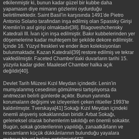
etkilenmiştir ki, bunun kadar güzel bir kubbe daha
yapamasın diye mimarın gözlerini oydurduğu
belirtilmektedir. Saint Basil'in karşısında 1491'de Pietro
Antonio Solario tarafından inşa edilmiş olan Spassky Girişi
Kremlin'in asıl girişi olmaktadır[38]. Blagoveshchensky
Katedrali III. İvan için inşa edilmiştir. Bakır kubbelerinden yer
döşemelerine kadar muhteşem bir şekilde dekore edilmiştir.
İçinde 16. Yüzyıl freskleri ve ender ikon koleksiyonları
bulunmaktadır. Kazan Katedrali[39] restore edilmiş ve tekrar
vakfedilmiştir. Faceted Chamber'daki duvarların tarihi 15.
yüzyıla kadar gider. Maalesef Chamber halka açık
değildir[40].
Devlet Tarih Müzesi Kızıl Meydan içindedir. Lenin'in
mumyalanmış cesedinin gömülmesi tartışılıyorsa da
anıtmezarı belirli günlerde açıktır. Bunun yanında
korumaların değişimi ve izleyenleri çeken ritüeller 1993'te
kaldırılmıştır. Tverskaya[41] Sokağı Kızıl Meydan içindeki
önemli alışveriş sokaklarından biridir. Arbat Sokağı,
geleneksel olarak bohemlerim takıldığı en önemli sokaktır.
Bugün, sokak gösterilerinin yapıldığı, zanaatkârların ve
ressamların küçük dükkânlarının bulunduğu yayalara