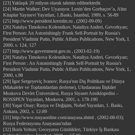
[23] Yaklaşık 20 milyon olarak tahmin edilmektedir.
[24] Martin Walker; Dev Uyanıyor. Lenin’den Gorbaçov’a, Altın
Kitaplar Yayınevi Yayınları, 1.Baskı, İstanbul, 1989, s. 56-89
[25] http://www.president.kremlin.ru , (2002-09-09)
[26] Natalya Timokova Kolesnikov, Nataliya Andrei, Gevorkyan;
First Person: An Astonishingly Frank Self-Portrait by Russia's
President Vladimir Putin, Public Affairs Publications, New York, I.
2000, s. 124, 127
[27] http://www.government.gov.ru , (2003-02-19)
[28] Natalya Timokova Kolesnikov, Nataliya Andrei, Gevorkyan;
First Person : An Astonishingly Frank Self-Portrait by Russia's
President Vladimir Putin, Public Affairs Publications, New York, I.,
2000, s.98
[29] İgor Sergeyeviç Ivanov; Rusya'nın Dış Politikası ve Dünya
(Makaleler ve Toplantılardan derleme), Uluslararası İlişkiler
Moskova Devlet Üniversitesi, Rusya Siyaset Ansiklopedisi –
ROSSPEN Yayınları, Moskova, 2001, s. 178-190
[30] Yaşar Onay; Rusya ve Değişim, Nobel Yayınları, 1. Baskı,
Ankara, 2002, s. 12-89
[31] http://www.rusyaonline.com/anayasa.shtml , (2002-08-03);
Rusya Federasyonu Anayasası'ndan
[32] Boris Yeltsin; Geceyarısı Günlükleri, Türkiye İş Bankası