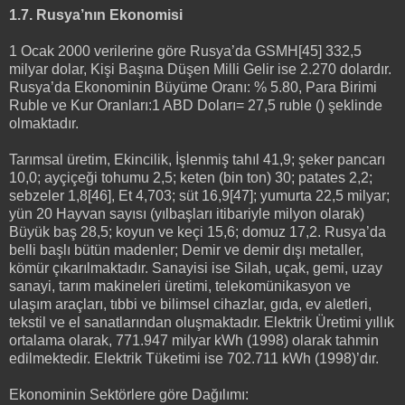
1.7. Rusya’nın Ekonomisi
1 Ocak 2000 verilerine göre Rusya’da GSMH[45] 332,5
milyar dolar, Kişi Başına Düşen Milli Gelir ise 2.270 dolardır.
Rusya’da Ekonominin Büyüme Oranı: % 5.80, Para Birimi
Ruble ve Kur Oranları:1 ABD Doları= 27,5 ruble () şeklinde
olmaktadır.
Tarımsal üretim, Ekincilik, İşlenmiş tahıl 41,9; şeker pancarı
10,0; ayçiçeği tohumu 2,5; keten (bin ton) 30; patates 2,2;
sebzeler 1,8[46], Et 4,703; süt 16,9[47]; yumurta 22,5 milyar;
yün 20 Hayvan sayısı (yılbaşları itibariyle milyon olarak)
Büyük baş 28,5; koyun ve keçi 15,6; domuz 17,2. Rusya’da
belli başlı bütün madenler; Demir ve demir dışı metaller,
kömür çıkarılmaktadır. Sanayisi ise Silah, uçak, gemi, uzay
sanayi, tarım makineleri üretimi, telekomünikasyon ve
ulaşım araçları, tıbbi ve bilimsel cihazlar, gıda, ev aletleri,
tekstil ve el sanatlarından oluşmaktadır. Elektrik Üretimi yıllık
ortalama olarak, 771.947 milyar kWh (1998) olarak tahmin
edilmektedir. Elektrik Tüketimi ise 702.711 kWh (1998)’dır.
Ekonominin Sektörlere göre Dağılımı: