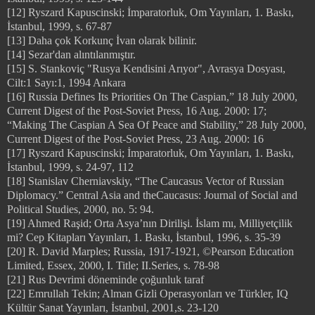
[12] Ryszard Kapuscinski; İmparatorluk, Om Yayınları, 1. Baskı,
İstanbul, 1999, s. 67-87
[13] Daha çok Korkunç İvan olarak bilinir.
[14] Sezar'dan alıntılanmıştır.
[15] S. Stankoviç "Rusya Kendisini Arıyor", Avrasya Dosyası,
Cilt:1 Sayı:1, 1994 Ankara
[16] Russia Defines Its Priorities On The Caspian,” 18 July 2000,
Current Digest of the Post-Soviet Press, 16 Aug. 2000: 17;
“Making The Caspian A Sea Of Peace and Stability,” 28 July 2000,
Current Digest of the Post-Soviet Press, 23 Aug. 2000: 16
[17] Ryszard Kapuscinski; İmparatorluk, Om Yayınları, 1. Baskı,
İstanbul, 1999, s. 24-97, 112
[18] Stanislav Cherniavskiy, “The Caucasus Vector of Russian
Diplomacy.” Central Asia and theCaucasus: Journal of Social and
Political Studies, 2000, no. 5: 94.
[19] Ahmed Raşid; Orta Asya’nın Dirilişi. İslam mı, Milliyetçilik
mi? Cep Kitapları Yayınları, 1. Baskı, İstanbul, 1996, s. 35-39
[20] R. David Marples; Russia, 1917-1921, ©Pearson Education
Limited, Essex, 2000, I. Title; II.Series, s. 78-98
[21] Rus Devrimi döneminde çoğunluk taraf
[22] Emrullah Tekin; Alman Gizli Operasyonları ve Türkler, IQ
Kültür Sanat Yayınları, İstanbul, 2001,s. 23-120