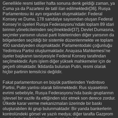
Genellikle resmi tatiller hafta sonuna denk geldiği zaman, ya
Cuma ya da Pazartesi de tatil ilan edilmektedir[36]. Rusya
Parlamentosu iki ayrı organdan oluşmaktadır: Federal
Konsey ve Duma. 178 sandalye sayısından oluşan Federal
Konsey’in üyeleri Rusya Federasyonu’ndaki toplam 89 idari
birimin yöneticilerinden seçilmektedir[37]. Devlet Dumasına,
seçimler yarısının ulusal parti listelerinden diğer yarısının da
bölgelerden seçildiği bir sistemle düzenlenmekte ve toplam
450 sandalyeden oluşmaktadır. Parlamentodaki çoğunluğu
Yedintsva Partisi oluşturmaktadır. Anayasa Mahkemesi’ne
üyeler başkanın tavsiyesiyle Federal Konsey tarafından
seçilmektedir. Aynı işlem diğer yüksek mahkemeler için de
geçerli olmaktadır. İktidarda bulunan Putin, resmi olarak
hiçbir partinin temsilcisi değildir.
Fakat parlamentonun en büyük partilerinden Yedintsvo
Partisi, Putin yanlısı olarak bilinmektedir. Rus siyasetinin
evrimi sebebiyle, Rusya Federasyonu’nda baskı gruplarının
işlevsel bir vazife ifa ettiğinden söz etmek son derece zordur.
Ülkede karar verme mekanizmaları üzerinde bir baskı
oluşturabilen iki grup bulunmaktadır: Bir yanda bankerlerin
kontrolündeki görsel ve yazılı medya; diğer tarafta Gazprom