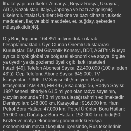
İthalat yapılan ülkeler: Almanya, Beyaz Rusya, Ukrayna,
ABD, Kazakistan, İtalya, Japonya ve bazı az gelişmiş
ülkelerdir. İthalat Ürünleri: Makine ve bazı cihazlar, tüketici
maddeleri, ilaç ve tıbbi maddeler, et, buğday, şekerden
müteşekkildir[48].
Dış Borç toplamı, 164.851 milyon dolar olarak
hesaplanmaktadır. Üye Olunan Önemli Uluslararası
Kuruluşlar: BM, BM Güvenlik Konseyi, BDT, AGİT’tir. Rusya
ayrıca birçok global ve bölgesel ekonomik ve sosyal örgüte
ya üyedir ya da gözlemci üyelik gibi farklı statüleri
haizdir[49]. Telefon Abonesi Sayısı, 22.400.000 (100 aileden
43’ü); Cep Telefonu Abone Sayısı: 645 000, TV
İstasyonları:7.306, TV Sayısı: 60,5 milyon, Radyo
İstasyonları: AM 420, FM 447, kısa dalga 56, Radyo Sayısı:
1997 senesi itibariyle 61,5 milyon olan radyo sayısının,
yüzyılın sonunda 74,3 milyona ulaştığı tahmin edilmektedir.
Demiryolları: 148.000 km, Karayolları: 916.000 km, Ham
Petrol Boru Hatları: 47.000 km, Petrol Ürünleri Boru Hatları:
15.000 km, Doğalgaz Boru Hatları: 152.000 km gibidir[50].
Krizler ve mafya ekonomisi görümündeki Rusya
ekonomisinin mevcut koşulları içerisinde, Rus tekellerinin