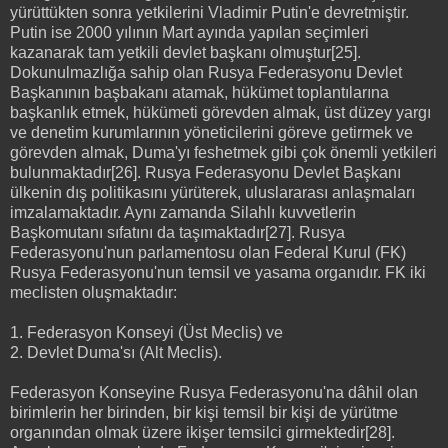
yürüttükten sonra yetkilerini Vladimir Putin'e devretmiştir.
Putin ise 2000 yılının Mart ayında yapılan seçimleri
kazanarak tam yetkili devlet başkanı olmuştur[25].
Dokunulmazlığa sahip olan Rusya Federasyonu Devlet
Başkanının başbakanı atamak, hükümet toplantılarına
başkanlık etmek, hükümeti görevden almak, üst düzey yargı
ve denetim kurumlarının yöneticilerini göreve getirmek ve
görevden almak, Duma'yı feshetmek gibi çok önemli yetkileri
bulunmaktadır[26]. Rusya Federasyonu Devlet Başkanı
ülkenin dış politikasını yürüterek, uluslararası anlaşmaları
imzalamaktadır. Aynı zamanda Silahlı kuvvetlerin
Başkomutanı sıfatını da taşımaktadır[27]. Rusya
Federasyonu'nun parlamentosu olan Federal Kurul (FK)
Rusya Federasyonu'nun temsil ve yasama organıdır. FK iki
meclisten oluşmaktadır:
1. Federasyon Konseyi (Üst Meclis) ve
2. Devlet Duma'sı (Alt Meclis).
Federasyon Konseyine Rusya Federasyonu'na dâhil olan
birimlerin her birinden, bir kişi temsil bir kişi de yürütme
organından olmak üzere ikişer temsilci girmektedir[28].