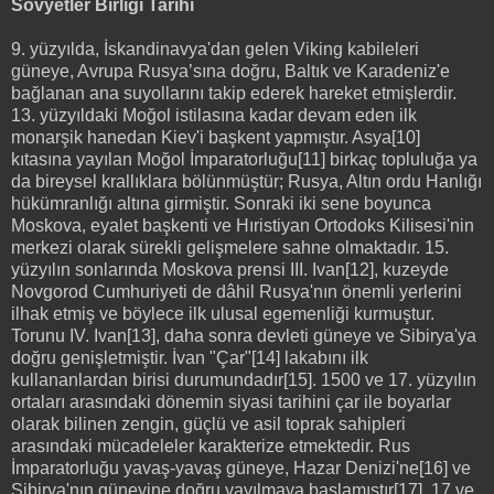
Sovyetler Birliği Tarihi
9. yüzyılda, İskandinavya'dan gelen Viking kabileleri
güneye, Avrupa Rusya’sına doğru, Baltık ve Karadeniz'e
bağlanan ana suyollarını takip ederek hareket etmişlerdir.
13. yüzyıldaki Moğol istilasına kadar devam eden ilk
monarşik hanedan Kiev'i başkent yapmıştır. Asya[10]
kıtasına yayılan Moğol İmparatorluğu[11] birkaç topluluğa ya
da bireysel krallıklara bölünmüştür; Rusya, Altın ordu Hanlığı
hükümranlığı altına girmiştir. Sonraki iki sene boyunca
Moskova, eyalet başkenti ve Hıristiyan Ortodoks Kilisesi'nin
merkezi olarak sürekli gelişmelere sahne olmaktadır. 15.
yüzyılın sonlarında Moskova prensi III. Ivan[12], kuzeyde
Novgorod Cumhuriyeti de dâhil Rusya'nın önemli yerlerini
ilhak etmiş ve böylece ilk ulusal egemenliği kurmuştur.
Torunu IV. Ivan[13], daha sonra devleti güneye ve Sibirya'ya
doğru genişletmiştir. İvan "Çar"[14] lakabını ilk
kullananlardan birisi durumundadır[15]. 1500 ve 17. yüzyılın
ortaları arasındaki dönemin siyasi tarihini çar ile boyarlar
olarak bilinen zengin, güçlü ve asil toprak sahipleri
arasındaki mücadeleler karakterize etmektedir. Rus
İmparatorluğu yavaş-yavaş güneye, Hazar Denizi'ne[16] ve
Sibirya'nın güneyine doğru yayılmaya başlamıştır[17]. 17 ve