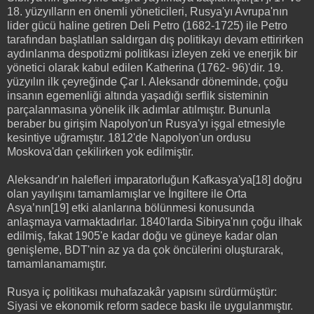
18. yüzyılların en önemli yöneticileri, Rusya'yı Avrupa'nın
lider gücü haline getiren Deli Petro (1682-1725) ile Petro
tarafından başlatılan saldırgan dış politikayı devam ettirirken
aydınlanma despotizmi politikası izleyen zeki ve enerjik bir
yönetici olarak kabul edilen Katherina (1762- 96)'dir. 19.
yüzyılın ilk çeyreğinde Çar I. Aleksandr döneminde, çoğu
insanın egemenliği altında yaşadığı serflik sisteminin
parçalanmasına yönelik ilk adımlar atılmıştır. Bununla
beraber bu girişim Napolyon'un Rusya'yı işgal etmesiyle
kesintiye uğramıştır. 1812'de Napolyon'un ordusu
Moskova'dan çekilirken yok edilmiştir.
Aleksandr'ın halefleri imparatorluğun Kafkasya'ya[18] doğru
olan yayılışını tamamlamışlar ve İngiltere ile Orta
Asya’nın[19] etki alanlarına bölünmesi konusunda
anlaşmaya varmaktadırlar. 1840'larda Sibirya'nın çoğu ilhak
edilmiş, fakat 1905'e kadar doğu ve güneye kadar olan
genişleme, BDT'nin az ya da çok öncülerini oluşturarak,
tamamlanamamıştır.
Rusya iç politikası muhafazakâr yapısını sürdürmüştür:
Siyasi ve ekonomik reform sadece baskı ile uygulanmıştır.