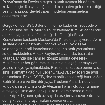
Rusya’sının da Devlet simgesi olarak uzunca bir dönem
kullanılmıştır. Rusya, attığı bu adımla, halen gelenekselciliği
ve muhafazakâr devlet yapısı modelini benimsediğini
göstermektedir.
Gerçekten de, SSCB dönemi her ne kadar dini reddediyor
gibi görünse de, 70 yıllık bu süre zarfında tüm SB genelinde
ateizm uygulaması hâkim değildir. Örneğin Sovyet
Rusya’sının başkenti Moskova’da Kiliseler çalışıyordu. Aynı
şekilde diğer Hıristiyan-Ortodoks kökenli yoldaş ve
vatandaşlar kendi inançlarında özgür olarak yaşamlarını
sürdürmektedirler. Ancak Kuybışev civarında, bazı tatar
kasabalarında ise camiler, domuz ahırına çevrilerek,
Müslümanlar hor görülmekte, İslam dini aşağılanmaya ve
yok edilmeye çalışılmaktadır. Rus zulmü sadece bununla da
sınırlı kalmamaktadır[6]. Diğer Orta Asya devletleri de aynı
durumdadır. Fakat SSCB, devlet politikası gereği bunu diğer
Batılı ülkelere ve tüm dünyaya, Rusların Ateist bir devlet
kurduklarını ve tüm ülkede Ateizmin hâkim olduğunu lanse
etmeye çalışmaktadırlar[7]. Ülke bir demir perde olması
nedeniyle de, bunu çok az sayıda araştırmacı uzun süren ve
geniş kapsamlı araştırmaları sonucu ortaya