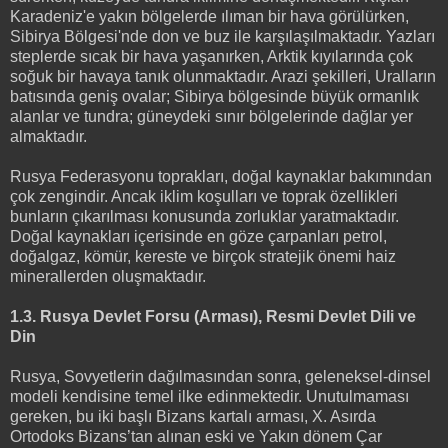
Karadeniz'e yakın bölgelerde ılıman bir hava görülürken,
Sibirya Bölgesi'nde don ve buz ile karşılaşılmaktadır. Yazları
steplerde sıcak bir hava yaşanırken, Arktik kıyılarında çok
soğuk bir havaya tanık olunmaktadır. Arazi şekilleri, Uralların
batısında geniş ovalar; Sibirya bölgesinde büyük ormanlık
alanlar ve tundra; güneydeki sınır bölgelerinde dağlar yer
almaktadır.
Rusya Federasyonu toprakları, doğal kaynaklar bakımından
çok zengindir. Ancak iklim koşulları ve toprak özellikleri
bunların çıkarılması konusunda zorluklar yaratmaktadır.
Doğal kaynakları içerisinde en göze çarpanları petrol,
doğalgaz, kömür, kereste ve birçok stratejik önemi haiz
minerallerden oluşmaktadır.
1.3. Rusya Devlet Forsu (Arması), Resmi Devlet Dili ve
Din
Rusya, Sovyetlerin dağılmasından sonra, geleneksel-dinsel
modeli kendisine temel ilke edinmektedir. Unutulmaması
gereken, bu iki başlı Bizans kartalı arması, X. Asırda
Ortodoks Bizans’tan alınan eski ve Yakın dönem Çar