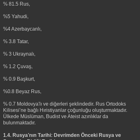
% 81.5 Rus,
%5 Yahudi,
%4 Azerbaycanlı,
% 3.8 Tatar,
% 3 Ukraynalı,
% 1.2 Çuvaş,
% 0.9 Başkurt,
%0.8 Beyaz Rus,
% 0.7 Moldovya'lı ve diğerleri şeklindedir. Rus Ortodoks
Kilisesi’ne bağlı Hıristiyanlar çoğunluğu oluşturmaktadır.
Ülkede Müslüman, Budist ve Ateist azınlıklar da
bulunmaktadır.
1.4. Rusya’nın Tarihi: Devrimden Önceki Rusya ve