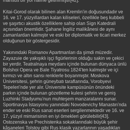
mahsus bir yol haline getirilmiştir[42].
Kitai-Gorod olarak bilinen alan Kremlin'in doğusundadır ve
16. ve 17. yüzyıllardan kalan kiliseleri, özellikle beş kubbeli
ve şaşırtıcı akustik özelliklere sahip olan Sign Katedrali
açısından önemlidir. Şahane İngiliz malikânesi de aynı
zamanlardan kalmıştır ve eski bir diplomatik ve ticari merkez
olduğunun bir göstergesidir.
Yakınındaki Romanov Apartmanları da şimdi müzedir.
Zayazuie de yakışıklı işçi figürlerinin olduğu sakin ve çekici
bir yerdir. Teatralnaya meydanı içinde bulunan dünyaca ünlü
Bolshoi Opera ve Bale Tiyatrosu 1824'ten kalmıştır ve içi
kırmızı ve altın sarısı renklerle boyanmıştır. Moskova
Üniversitesi, şehrin güneybatı taraflarında, Vorobyevi
Tepeleri'nde yer alır. Üniversite kampüsünün önündeki
parkın içinde bulunan gözetleme kulesi şehrin ve geniş
Luzhinki Stadyumu'nun muhteşem manzaralarını sunar.
Sportinavya İstasyonu yanındaki Novodevichy Manastırı'nda
ender ve eski Rus sanat eserleri sergilenmektedir ve 16. ve
17. yüzyıl mimarisinin en iyi örnekleri görülebilir[43].
Ostozenska ve Prechistenka sokaklarındaki büyük şehir
kâşaneleri Tolstoy gibi Rus klasik yazarlarının yaşadıkları